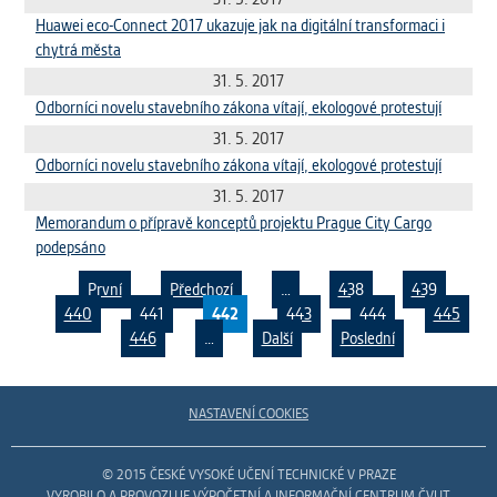
Huawei eco-Connect 2017 ukazuje jak na digitální transformaci i
chytrá města
31. 5. 2017
Odborníci novelu stavebního zákona vítají, ekologové protestují
31. 5. 2017
Odborníci novelu stavebního zákona vítají, ekologové protestují
31. 5. 2017
Memorandum o přípravě konceptů projektu Prague City Cargo
podepsáno
První
Předchozí
…
438
439
440
441
442
443
444
445
446
…
Další
Poslední
Pages
NASTAVENÍ COOKIES
© 2015 ČESKÉ VYSOKÉ UČENÍ TECHNICKÉ V PRAZE
VYROBILO A PROVOZUJE VÝPOČETNÍ A INFORMAČNÍ CENTRUM ČVUT