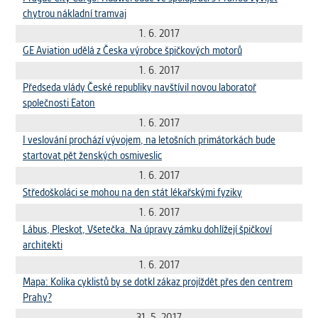
chytrou nákladní tramvaj
1. 6. 2017
GE Aviation udělá z Česka výrobce špičkových motorů
1. 6. 2017
Předseda vlády České republiky navštívil novou laboratoř
společnosti Eaton
1. 6. 2017
I veslování prochází vývojem, na letošních primátorkách bude
startovat pět ženských osmiveslic
1. 6. 2017
Středoškoláci se mohou na den stát lékařskými fyziky
1. 6. 2017
Lábus, Pleskot, Všetečka. Na úpravy zámku dohlížejí špičkoví
architekti
1. 6. 2017
Mapa: Kolika cyklistů by se dotkl zákaz projíždět přes den centrem
Prahy?
31. 5. 2017