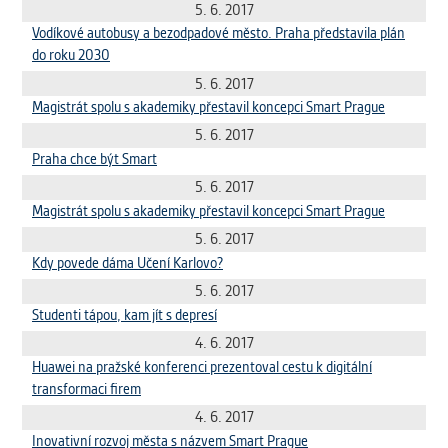
vždy aktivní.
5. 6. 2017
Vodíkové autobusy a bezodpadové město. Praha představila plán
do roku 2030
ANALYTICKÉ
5. 6. 2017
Slouží pro získávání anonymizovaných
Magistrát spolu s akademiky přestavil koncepci Smart Prague
statistických údajů, které nám pomáhají
vylepšovat naše aplikace. Zpravidla jde o
5. 6. 2017
cookies systémů třetích stran, které k
Praha chce být Smart
těmto účelům využíváme.
5. 6. 2017
Magistrát spolu s akademiky přestavil koncepci Smart Prague
5. 6. 2017
MARKETINGOVÉ
Kdy povede dáma Učení Karlovo?
Využívané za účelem zobrazení
správných nabídek a cílení obsahu podle
5. 6. 2017
Vašich preferencí. Zpravidla jde o
Studenti tápou, kam jít s depresí
cookies systémů třetích stran, které nám
4. 6. 2017
s analýzou uživatelského chování
Huawei na pražské konferenci prezentoval cestu k digitální
pomáhají.
transformaci firem
4. 6. 2017
OSTATNÍ
Inovativní rozvoj města s názvem Smart Prague