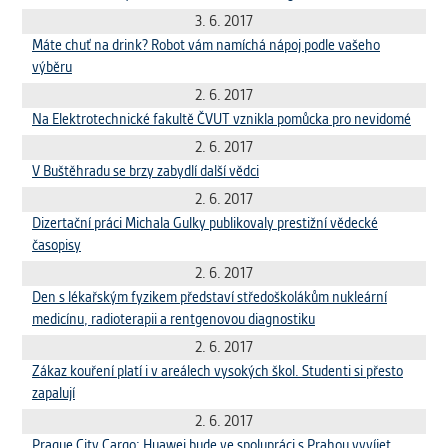
Cookies, které aplikace nedokáže zařadit.
3. 6. 2017
Naším cílem je, aby tato kategorie
Máte chuť na drink? Robot vám namíchá nápoj podle vašeho
zůstala prázdná a všechny cookies byly
výběru
přiřazeny do některé z kategorií
2. 6. 2017
uvedených výše.
Na Elektrotechnické fakultě ČVUT vznikla pomůcka pro nevidomé
2. 6. 2017
V Buštěhradu se brzy zabydlí další vědci
2. 6. 2017
Dizertační práci Michala Gulky publikovaly prestižní vědecké
časopisy
2. 6. 2017
Den s lékařským fyzikem představí středoškolákům nukleární
medicínu, radioterapii a rentgenovou diagnostiku
2. 6. 2017
Zákaz kouření platí i v areálech vysokých škol. Studenti si přesto
zapalují
2. 6. 2017
Prague City Cargo: Huawei bude ve spolupráci s Prahou vyvíjet