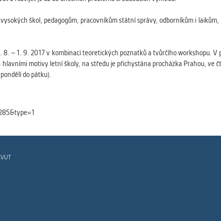
 získávání anonymizovaných statistických údajů, které n
lepšovat naše aplikace. Zpravidla jde o cookies systémů třetí
a vysokých škol, pedagogům, pracovníkům státní správy, odborníkům i laikům
é k těmto účelům využíváme.
. 8. – 1. 9. 2017 v kombinaci teoretických poznatků a tvůrčího workshopu. V 
GOVÉ
lavními motivy letní školy, na středu je přichystána procházka Prahou, ve čt
za účelem zobrazení správných nabídek a cílení obsahu pod
 pondělí do pátku).
rencí. Zpravidla jde o cookies systémů třetích stran, které nám
ivatelského chování pomáhají.
1285&type=1
eré aplikace nedokáže zařadit. Naším cílem je, aby tato kategor
zdná a všechny cookies byly přiřazeny do některé z kategor
ýše.
ČVUT