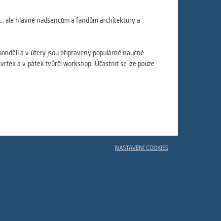
ám
ch
, … ale hlavně nadšencům a fandům architektury a
pondělí a v úterý jsou připraveny populárně naučné
vrtek a v pátek tvůrčí workshop. Účastnit se lze pouze
le
 s
ie
ií
NASTAVENÍ COOKIES