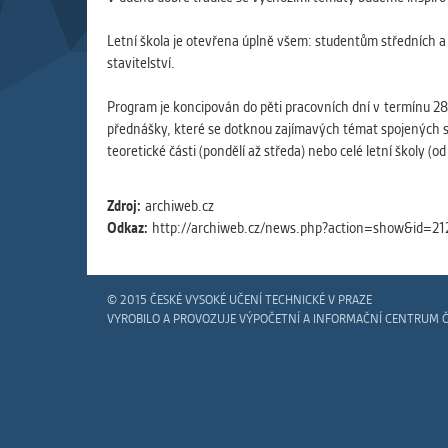
Slouží pro
pomáhají vy
Letní škola je otevřena úplně všem: studentům středních 
stran, kter
stavitelství.
Program je koncipován do pěti pracovních dní v termínu 28
MARKETIN
přednášky, které se dotknou zajímavých témat spojených s h
Využívané 
teoretické části (pondělí až středa) nebo celé letní školy (od
Vašich prefe
analýzou už
Zdroj:
archiweb.cz
Odkaz:
http://archiweb.cz/news.php?action=show&id=2
OSTATNÍ
Cookies, kt
zůstala prá
© 2015 ČESKÉ VYSOKÉ UČENÍ TECHNICKÉ V PRAZE
uvedených v
VYROBILO A PROVOZUJE VÝPOČETNÍ A INFORMAČNÍ CENTRUM 