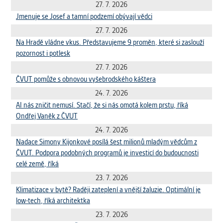
27. 7. 2026
Jmenuje se Josef a tamní podzemí obývají vědci
27. 7. 2026
Na Hradě vládne vkus. Představujeme 9 proměn, které si zaslouží
pozornost i potlesk
27. 7. 2026
ČVUT pomůže s obnovou vyšebrodského káštera
24. 7. 2026
AI nás zničit nemusí. Stačí, že si nás omotá kolem prstu, říká
Ondřej Vaněk z ČVUT
24. 7. 2026
Nadace Simony Kijonkové posílá šest milionů mladým vědcům z
ČVUT. Podpora podobných programů je investicí do budoucnosti
celé země, říká
23. 7. 2026
Klimatizace v bytě? Raději zateplení a vnější žaluzie. Optimální je
low-tech, říká architektka
23. 7. 2026