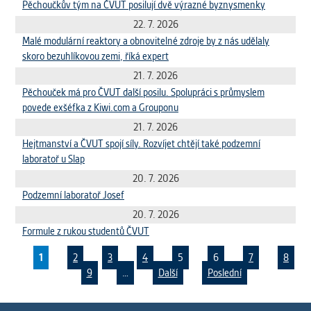
Pěchoučkův tým na ČVUT posilují dvě výrazné byznysmenky
22. 7. 2026
Malé modulární reaktory a obnovitelné zdroje by z nás udělaly
skoro bezuhlíkovou zemi, říká expert
21. 7. 2026
Pěchouček má pro ČVUT další posilu. Spolupráci s průmyslem
povede exšéfka z Kiwi.com a Grouponu
21. 7. 2026
Hejtmanství a ČVUT spojí síly. Rozvíjet chtějí také podzemní
laboratoř u Slap
20. 7. 2026
Podzemní laboratoř Josef
20. 7. 2026
Formule z rukou studentů ČVUT
1
2
3
4
5
6
7
8
9
…
Další
Poslední
Pages