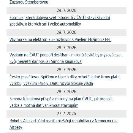
Zuzanou Štemberovou
Cookies, které aplikace nedokáže zařadit.
29. 7. 2026
Naším cílem je, aby tato kategorie
zůstala prázdná a všechny cookies byly
Formule, která dobývá svět. Studenti z ČVUT staví závodní
přiřazeny do některé z kategorií
speciály, o kterých sní i velké automobilky
uvedených výše.
29. 7. 2026
Vliv horka na elektroniku - rozhovor s Pavlem Hrzinou z FEL
28. 7. 2026
Výzkum na ČVUT podpoří desítkami milionů česká byznysová esa.
Svůj největší dar posílá i Simona Kijonková
28. 7. 2026
Česko je světovou špičkou v čipech díky ochotě jedné firmy platit
výrobu, výzkum i školy. Další rozvoj blokuje vláda
28. 7. 2026
Simona Kijonková přispěla miliony na plán ČVUT, jak propojit
vědce a možná dát vzniknout startupům
27. 7. 2026
Robot s AI a virtuální realita rozšiřují rehabilitaci v Nemocnici sv.
Alžběty