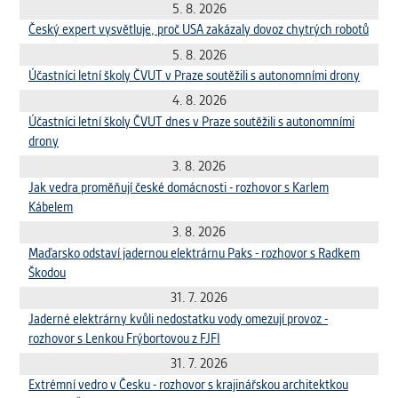
vždy aktivní.
5. 8. 2026
Český expert vysvětluje, proč USA zakázaly dovoz chytrých robotů
5. 8. 2026
ANALYTICKÉ
Účastníci letní školy ČVUT v Praze soutěžili s autonomními drony
Slouží pro získávání anonymizovaných
statistických údajů, které nám pomáhají
4. 8. 2026
vylepšovat naše aplikace. Zpravidla jde o
Účastníci letní školy ČVUT dnes v Praze soutěžili s autonomními
cookies systémů třetích stran, které k
drony
těmto účelům využíváme.
3. 8. 2026
Jak vedra proměňují české domácnosti - rozhovor s Karlem
Kábelem
MARKETINGOVÉ
3. 8. 2026
Využívané za účelem zobrazení
Maďarsko odstaví jadernou elektrárnu Paks - rozhovor s Radkem
správných nabídek a cílení obsahu podle
Škodou
Vašich preferencí. Zpravidla jde o
cookies systémů třetích stran, které nám
31. 7. 2026
s analýzou uživatelského chování
Jaderné elektrárny kvůli nedostatku vody omezují provoz -
pomáhají.
rozhovor s Lenkou Frýbortovou z FJFI
31. 7. 2026
Extrémní vedro v Česku - rozhovor s krajinářskou architektkou
OSTATNÍ