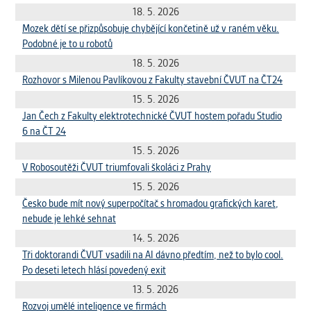
18. 5. 2026
Mozek dětí se přizpůsobuje chybějící končetině už v raném věku.
Podobné je to u robotů
18. 5. 2026
Rozhovor s Milenou Pavlíkovou z Fakulty stavební ČVUT na ČT24
15. 5. 2026
Jan Čech z Fakulty elektrotechnické ČVUT hostem pořadu Studio
6 na ČT 24
15. 5. 2026
V Robosoutěži ČVUT triumfovali školáci z Prahy
15. 5. 2026
Česko bude mít nový superpočítač s hromadou grafických karet,
nebude je lehké sehnat
14. 5. 2026
Tři doktorandi ČVUT vsadili na AI dávno předtím, než to bylo cool.
Po deseti letech hlásí povedený exit
13. 5. 2026
Rozvoj umělé inteligence ve firmách