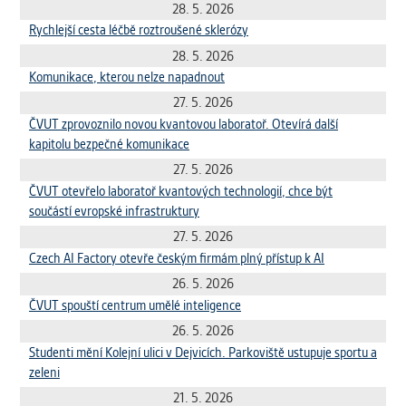
vždy aktivní.
28. 5. 2026
Rychlejší cesta léčbě roztroušené sklerózy
28. 5. 2026
ANALYTICKÉ
Komunikace, kterou nelze napadnout
Slouží pro získávání anonymizovaných
statistických údajů, které nám pomáhají
27. 5. 2026
vylepšovat naše aplikace. Zpravidla jde o
ČVUT zprovoznilo novou kvantovou laboratoř. Otevírá další
cookies systémů třetích stran, které k
kapitolu bezpečné komunikace
těmto účelům využíváme.
27. 5. 2026
ČVUT otevřelo laboratoř kvantových technologií, chce být
součástí evropské infrastruktury
MARKETINGOVÉ
27. 5. 2026
Využívané za účelem zobrazení
Czech AI Factory otevře českým firmám plný přístup k AI
správných nabídek a cílení obsahu podle
Vašich preferencí. Zpravidla jde o
26. 5. 2026
cookies systémů třetích stran, které nám
ČVUT spouští centrum umělé inteligence
s analýzou uživatelského chování
26. 5. 2026
pomáhají.
Studenti mění Kolejní ulici v Dejvicích. Parkoviště ustupuje sportu a
zeleni
OSTATNÍ
21. 5. 2026