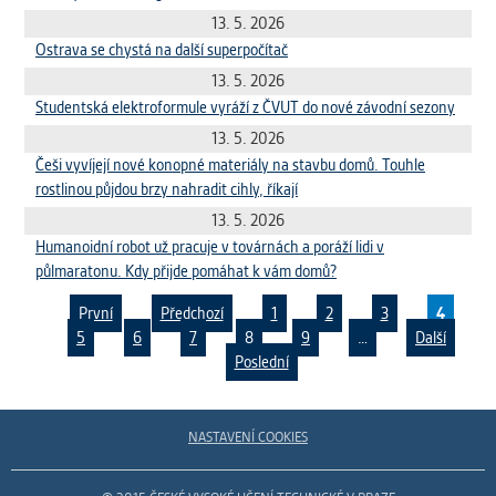
13. 5. 2026
Ostrava se chystá na další superpočítač
13. 5. 2026
Studentská elektroformule vyráží z ČVUT do nové závodní sezony
13. 5. 2026
Češi vyvíjejí nové konopné materiály na stavbu domů. Touhle
rostlinou půjdou brzy nahradit cihly, říkají
13. 5. 2026
Humanoidní robot už pracuje v továrnách a poráží lidi v
půlmaratonu. Kdy přijde pomáhat k vám domů?
První
Předchozí
1
2
3
4
5
6
7
8
9
…
Další
Poslední
Pages
NASTAVENÍ COOKIES