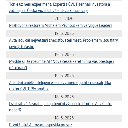
Cookies, které aplikace nedokáže zařadit.
Tohle už není experiment. Experti z ČVUT sehnali investora a
Naším cílem je, aby tato kategorie
začínají do Česka vozit schválené vlakotramvaje
zůstala prázdná a všechny cookies byly
21. 5. 2026
přiřazeny do některé z kategorií
Rozhovor s rektorem Michalem Pěchoučkem ve Vogue Leaders
uvedených výše.
19. 5. 2026
Auta jsou dál největšími znečišťovateli měst. Problémem jsou filtry
pevných částic
19. 5. 2026
Myslíte si, že rozumíte AI? Nová česká karetní hra vás otestuje i
něco naučí
19. 5. 2026
Zdanění umělé inteligence se nevyhneme, politici zaspali, říká
rektor ČVUT Pěchouček
18. 5. 2026
Dvakrát větší snaha, ale poloviční výsledek. Proč se AI v Česku
nedaří?
18. 5. 2026
První česká AI továrna spustila provoz