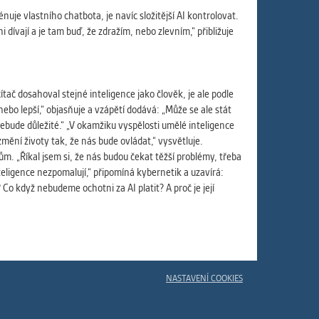
ám
nuje vlastního chatbota, je navíc složitější AI kontrolovat.
ch
 dívají a je tam buď, že zdražím, nebo zlevním,“ přibližuje
tač dosahoval stejné inteligence jako člověk, je ale podle
le
o lepší,“ objasňuje a vzápětí dodává: „Může se ale stát
 s
ebude důležité.“ „V okamžiku vyspělosti umělé inteligence
ění životy tak, že nás bude ovládat,“ vysvětluje.
m. „Říkal jsem si, že nás budou čekat těžší problémy, třeba
teligence nezpomalují,“ připomíná kybernetik a uzavírá:
Co když nebudeme ochotni za AI platit? A proč je její
ie
ií
NASTAVENÍ COOKIES