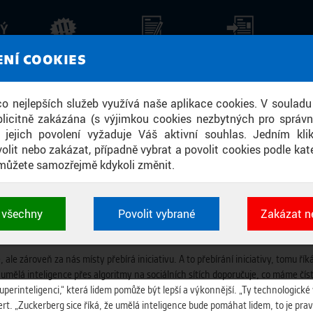
KÝ
AKTUALITY
STALO SE
TISKOVÉ ZPRÁVY
ZPR
ENÍ COOKIES
NIVERZÁLNOST PRAVDY. AI MŮŽE BÝ
 co nejlepších služeb využívá naše aplikace cookies. V souladu
licitně zakázána (s výjimkou cookies nezbytných pro správ
a jejich povolení vyžaduje Váš aktivní souhlas. Jedním kl
olit nebo zakázat, případně vybrat a povolit cookies podle kate
můžete samozřejmě kdykoli změnit.
ne, ale kdy, je přesvědčený kybernetik a ředitel Centra umělé inteligence
t všechny
Povolit vybrané
Zakázat n
kým schopnostem stále nevyrovná. „Umělá inteligence člověka ve mnoha ob
 cookies využívané aplikacemi ČVUT pro uchování jeji
las Plus.
vlastností a identifikátorů relace. Jsou nezbytné pro správ
jsou vždy aktivní.
le zároveň za nás místy přebírá iniciativu. A to přebírání iniciativy, tomu ř
umělá inteligence přes algoritmy na sociálních sítích doporučuje, co máme čís
erinteligenci,“ která lidem pomůže být lepší a výkonnější. „Ty technologické 
É
. „Zuckerberg sice říká, že umělá inteligence bude pomáhat lidem, to je pravd