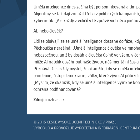
Slouží pro
Umělá inteligence dnes začíná být personifikovaná a tím podl
pomáhají vy
Algoritmy se tak dají zneužít třeba v politických kampaních, 
stran, kter
kybernetik. „Ale každý z voličů v té zprávě vidí něco jiného 
AI, nebo člověk?
MARKETIN
Lidi se obávají, že se umělá inteligence dostane do fáze, k
Využívané 
Pěchoučka nereálná. „Umělá inteligence člověka ve mnoha o
Vašich prefe
nebezpečnou, aniž by dosáhla člověka úplně ve všem, v čem 
analýzou už
může AI natolik obsáhnout naše životy, náš mentální čas a
Přiznává, že si vždy myslel, že okamžik, kdy se umělá intel
pandemie, ústup demokracie, války, které vývoj AI přibrzdí.
OSTATNÍ
„Myslím, že okamžik, kdy se umělá inteligence vymkne kontro
Cookies, kt
ochrana podfinancovaná?
zůstala prá
uvedených v
Zdroj:
irozhlas.cz
© 2015 ČESKÉ VYSOKÉ UČENÍ TECHNICKÉ V PRAZE
VYROBILO A PROVOZUJE VÝPOČETNÍ A INFORMAČNÍ CENTRUM 