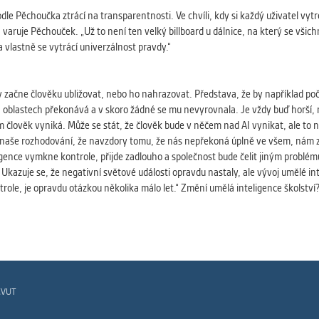
 získávání anonymizovaných statistických údajů, které n
e Pěchoučka ztrácí na transparentnosti. Ve chvíli, kdy si každý uživatel vytré
lepšovat naše aplikace. Zpravidla jde o cookies systémů třetí
varuje Pěchouček. „Už to není ten velký billboard u dálnice, na který se všichni
é k těmto účelům využíváme.
a vlastně se vytrácí univerzálnost pravdy.“
GOVÉ
dy začne člověku ubližovat, nebo ho nahrazovat. Představa, že by například počí
za účelem zobrazení správných nabídek a cílení obsahu pod
blastech překonává a v skoro žádné se mu nevyrovnala. Je vždy buď horší, neb
rencí. Zpravidla jde o cookies systémů třetích stran, které nám
člověk vyniká. Může se stát, že člověk bude v něčem nad AI vynikat, ale to n
ivatelského chování pomáhají.
 naše rozhodování, že navzdory tomu, že nás nepřekoná úplně ve všem, nám zm
igence vymkne kontrole, přijde zadlouho a společnost bude čelit jiným problémů
 Ukazuje se, že negativní světové události opravdu nastaly, ale vývoj umělé in
le, je opravdu otázkou několika málo let.“ Změní umělá inteligence školství? 
eré aplikace nedokáže zařadit. Naším cílem je, aby tato kategor
zdná a všechny cookies byly přiřazeny do některé z kategor
ýše.
ČVUT