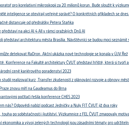
 získávání anonymizovaných statistických údajů, které n
oratoř pro korelativní mikroskopii za 20 milionů korun. Bude sloužit k výzkumu
lepšovat naše aplikace. Zpravidla jde o cookies systémů třetí
ělé inteligence se otevírají veřejné správě? O konkrétních příkladech se dne
é k těmto účelům využíváme.
ačně distancuje od přednášky Petera Staňka
představí na akci AI 4 All v rámci pražských Dnů AI
GOVÉ
li představí architekturu města Brasília. Návštěvníci se budou moci seznámi
za účelem zobrazení správných nabídek a cílení obsahu pod
rencí. Zpravidla jde o cookies systémů třetích stran, které nám
ivatelského chování pomáhají.
omůže detekovat RaDron. Akční ukázka nové technologie se konala v ÚJV Řež
. Konference na Fakultě architektury ČVUT představí hřiště, která si tvoří a
Národní ceně kariérového poradenství 2023
eré aplikace nedokáže zařadit. Naším cílem je, aby tato kategor
studií realizoval kurz „Transfer zkušeností z plánování rozvoje a obnovy měs
zdná a všechny cookies byly přiřazeny do některé z kategor
Praze znovu míří na Gaudeamus do Brna
ýše.
vantovými počítači řešila konference CHES 2023
lem nás? Odpovědi nabízí podcast Jedničky a Nuly FIT ČVUT již dva roky
y, touha po soběstačnosti i kutilství. Výzkumnice z FEL ČVUT zmapovaly motivace 
í ekonomika a vývoj zelených technologií jsou zásadními tématy pro udržiteln