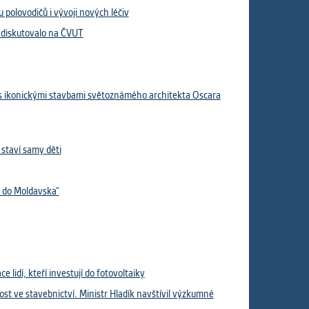
ám
 polovodičů i vývoji nových léčiv
ch
s diskutovalo na ČVUT
t s ikonickými stavbami světoznámého architekta Oscara
le
 s
 staví samy děti
ie
t do Moldavska“
ií
lidí, kteří investují do fotovoltaiky
ost ve stavebnictví. Ministr Hladík navštívil výzkumné