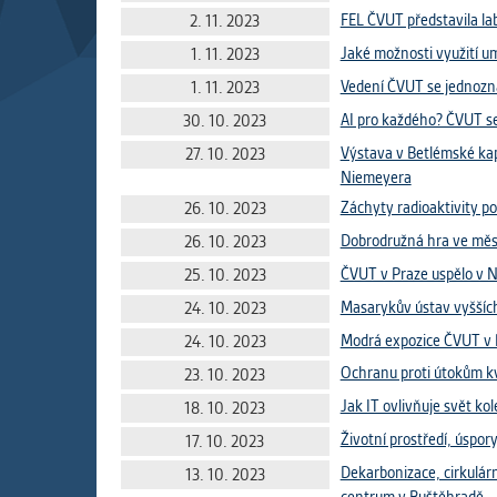
Slouží pro
FEL ČVUT představila lab
2. 11. 2023
pomáhají vy
Jaké možnosti využití um
1. 11. 2023
stran, kter
Vedení ČVUT se jednozn
1. 11. 2023
AI pro každého? ČVUT se 
30. 10. 2023
MARKETIN
Výstava v Betlémské kap
Využívané 
27. 10. 2023
Niemeyera
Vašich prefe
analýzou už
Záchyty radioaktivity p
26. 10. 2023
Dobrodružná hra ve městě
26. 10. 2023
OSTATNÍ
ČVUT v Praze uspělo v 
25. 10. 2023
Cookies, kt
Masarykův ústav vyšších 
24. 10. 2023
zůstala prá
Modrá expozice ČVUT v 
24. 10. 2023
uvedených v
Ochranu proti útokům k
23. 10. 2023
Jak IT ovlivňuje svět ko
18. 10. 2023
Životní prostředí, úspor
17. 10. 2023
Dekarbonizace, cirkulárn
13. 10. 2023