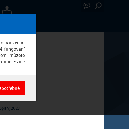
CS
ÁVY Z MÉDIÍ
lupráci
 s nařízením
né fungování
ikem můžete
pravní ČVUT v Praze
gorie. Svoje
epotřebné
ch
né
ISplan) 2023