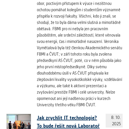
obor, poctivým přístupem k výuce i nezištnou
ochotou pomáhat kolegům i studentům významně
přispěla k rozvoji fakulty. Všichni, kdo ji znali, se
shodují, že to byla dáma velmi slušná a mimořádně
obětavá. FBMI pro ni nebyla jen pracovním
působištěm, ale srdeční záležitostí, které věnovala
svou energii, čas i mimořádné nasazení. Veronika
Vymětalová byla též členkou Akademického senátu
FBMI a ČVUT; v září tohoto roku byla zvolena
předsedkyní AS ČVUT, poté, co v něm působila jako
jeho první místopředsedkyně. Díky svému
dlouhodobému úsilí v AS ČVUT přispívala ke
zlepšování kvality vysokoškolské výuky, vzdělávání
a výzkumu, ale také k aktivní prezentaci a
zvyšování prestiže FBMI i celé univerzity. Nelze
opomenout ani její nadšenou práci v kurzech
Univerzity třetího věku FBMI ČVUT.
Jak zrychlit IT technologie?
8. 10.
2025
To bude řešit nová Laboratoř