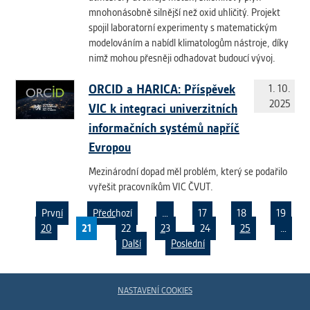
mnohonásobně silnější než oxid uhličitý. Projekt
spojil laboratorní experimenty s matematickým
modelováním a nabídl klimatologům nástroje, díky
nimž mohou přesněji odhadovat budoucí vývoj.
ORCID a HARICA: Příspěvek
1. 10.
2025
VIC k integraci univerzitních
informačních systémů napříč
Evropou
Mezinárodní dopad měl problém, který se podařilo
vyřešit pracovníkům VIC ČVUT.
První
Předchozí
…
17
18
19
20
21
22
23
24
25
…
Další
Poslední
Pages
NASTAVENÍ COOKIES