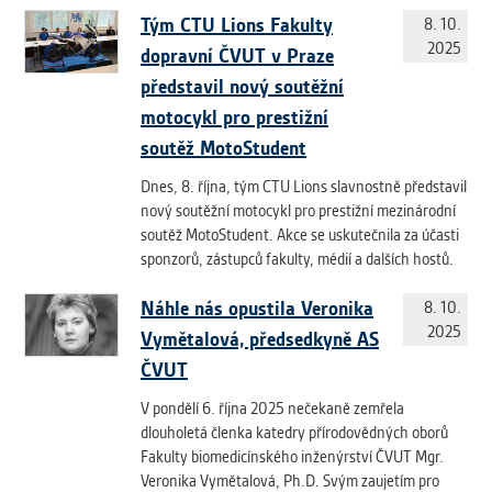
Tým CTU Lions Fakulty
8. 10.
2025
dopravní ČVUT v Praze
představil nový soutěžní
motocykl pro prestižní
soutěž MotoStudent
Dnes, 8. října, tým CTU Lions slavnostně představil
nový soutěžní motocykl pro prestižní mezinárodní
soutěž MotoStudent. Akce se uskutečnila za účasti
sponzorů, zástupců fakulty, médií a dalších hostů.
Náhle nás opustila Veronika
8. 10.
2025
Vymětalová, předsedkyně AS
ČVUT
V pondělí 6. října 2025 nečekaně zemřela
dlouholetá členka katedry přírodovědných oborů
Fakulty biomedicínského inženýrství ČVUT Mgr.
Veronika Vymětalová, Ph.D. Svým zaujetím pro