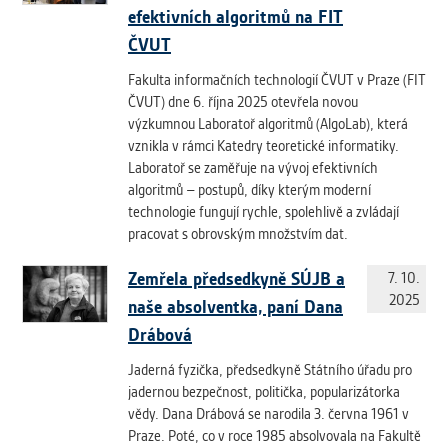
efektivních algoritmů na FIT
ČVUT
Fakulta informačních technologií ČVUT v Praze (FIT
ČVUT) dne 6. října 2025 otevřela novou
výzkumnou Laboratoř algoritmů (AlgoLab), která
vznikla v rámci Katedry teoretické informatiky.
Laboratoř se zaměřuje na vývoj efektivních
algoritmů – postupů, díky kterým moderní
technologie fungují rychle, spolehlivě a zvládají
pracovat s obrovským množstvím dat.
Zemřela předsedkyně SÚJB a
7. 10.
2025
naše absolventka, paní Dana
Drábová
Jaderná fyzička, předsedkyně Státního úřadu pro
jadernou bezpečnost, politička, popularizátorka
vědy. Dana Drábová se narodila 3. června 1961 v
Praze. Poté, co v roce 1985 absolvovala na Fakultě