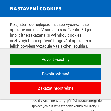
ZPRAVODAJSKÝ SERVIS
Toggle
NASTAVENÍ COOKIES
navigat
STALO SE
K zajištění co nejlepších služeb využívá naše
aplikace cookies. V souladu s nařízením EU jsou
implicitně zakázána (s výjimkou cookies
Aliance EuroTeQ slaví pět
10. 10.
nezbytných pro správné fungování aplikace) a
2025
let: stanovuje měřítko
jejich povolení vyžaduje Váš aktivní souhlas.
Jedním klikem můžete všechny povolit nebo
evropské univerzitní
zakázat, případně vybrat a povolit cookies podle
spolupráce
Povolit všechny
kategorie. Svoje rozhodnutí můžete samozřejmě
kdykoli změnit.
Aliance EuroTeQ Engineering University, sdružující
přední technické a podnikatelské univerzity Evropy,
Povolit vybrané
oslavila na začátku října 2025 své pětileté výročí.
POTŘEBNÉ
Slavnostní setkání se uskutečnilo 1. – 3. října v
Zakázat nepotřebné
Technické cookies využívané aplikacemi
nizozemském Eindhovenu a přivedlo dohromady
ČVUT pro uchování jejich nastavení,
zástupce všech partnerských institucí. Cílem bylo
vlastností a identifikátorů relace. Jsou
posílit vzájemné vztahy, přinést novou energii do
nezbytné pro správné fungování a jsou
společných aktivit a stanovit konkrétní kroky k