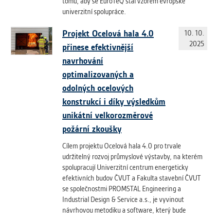
vždy aktivní.
tomu, aby se EuroTeQ stal vzorem evropské
univerzitní spolupráce.
ANALYTICKÉ
Projekt Ocelová hala 4.0
10. 10.
Slouží pro získávání anonymizovaných
2025
přinese efektivnější
statistických údajů, které nám pomáhají
navrhování
vylepšovat naše aplikace. Zpravidla jde o
optimalizovaných a
cookies systémů třetích stran, které k
těmto účelům využíváme.
odolných ocelových
konstrukcí i díky výsledkům
unikátní velkorozměrové
MARKETINGOVÉ
požární zkoušky
Využívané za účelem zobrazení
správných nabídek a cílení obsahu podle
Cílem projektu Ocelová hala 4.0 pro trvale
Vašich preferencí. Zpravidla jde o
udržitelný rozvoj průmyslové výstavby, na kterém
cookies systémů třetích stran, které nám
spolupracují Univerzitní centrum energeticky
s analýzou uživatelského chování
efektivních budov ČVUT a Fakulta stavební ČVUT
pomáhají.
se společnostmi PROMSTAL Engineering a
Industrial Design & Service a.s., je vyvinout
návrhovou metodiku a software, který bude
OSTATNÍ