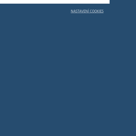
ám
ch
NASTAVENÍ COOKIES
le
 s
ie
ií