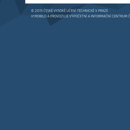
Slouží pro
pomáhají vy
© 2015 ČESKÉ VYSOKÉ UČENÍ TECHNICKÉ V PRAZE
stran, kter
VYROBILO A PROVOZUJE VÝPOČETNÍ A INFORMAČNÍ CENTRUM 
MARKETIN
Využívané 
Vašich prefe
analýzou už
OSTATNÍ
Cookies, kt
zůstala prá
uvedených v