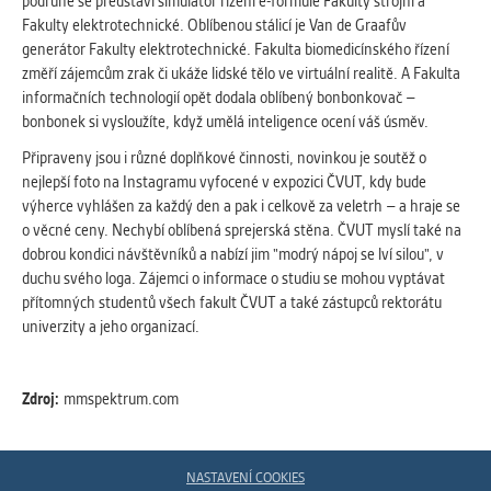
vždy aktivní.
podruhé se představí simulátor řízení e-formule Fakulty strojní a
Fakulty elektrotechnické. Oblíbenou stálicí je Van de Graafův
generátor Fakulty elektrotechnické. Fakulta biomedicínského řízení
ANALYTICKÉ
změří zájemcům zrak či ukáže lidské tělo ve virtuální realitě. A Fakulta
Slouží pro získávání anonymizovaných
informačních technologií opět dodala oblíbený bonbonkovač –
statistických údajů, které nám pomáhají
bonbonek si vysloužíte, když umělá inteligence ocení váš úsměv.
vylepšovat naše aplikace. Zpravidla jde o
Připraveny jsou i různé doplňkové činnosti, novinkou je soutěž o
cookies systémů třetích stran, které k
nejlepší foto na Instagramu vyfocené v expozici ČVUT, kdy bude
těmto účelům využíváme.
výherce vyhlášen za každý den a pak i celkově za veletrh – a hraje se
o věcné ceny. Nechybí oblíbená sprejerská stěna. ČVUT myslí také na
dobrou kondici návštěvníků a nabízí jim "modrý nápoj se lví silou", v
MARKETINGOVÉ
duchu svého loga. Zájemci o informace o studiu se mohou vyptávat
Využívané za účelem zobrazení
přítomných studentů všech fakult ČVUT a také zástupců rektorátu
správných nabídek a cílení obsahu podle
univerzity a jeho organizací.
Vašich preferencí. Zpravidla jde o
cookies systémů třetích stran, které nám
s analýzou uživatelského chování
Zdroj:
mmspektrum.com
pomáhají.
NASTAVENÍ COOKIES
OSTATNÍ