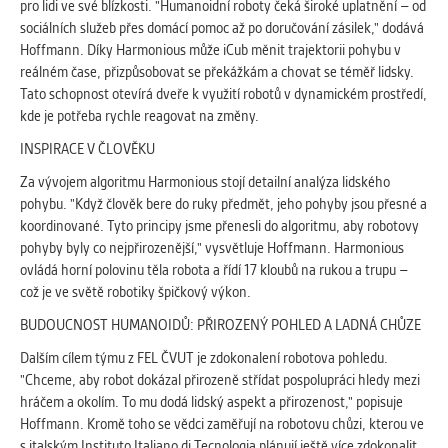
pro lidi ve své blízkosti. "Humanoidní roboty čeká široké uplatnění – od
Cookies, které aplikace nedokáže zařadit.
sociálních služeb přes domácí pomoc až po doručování zásilek," dodává
Naším cílem je, aby tato kategorie
Hoffmann. Díky Harmonious může iCub měnit trajektorii pohybu v
zůstala prázdná a všechny cookies byly
reálném čase, přizpůsobovat se překážkám a chovat se téměř lidsky.
přiřazeny do některé z kategorií
Tato schopnost otevírá dveře k využití robotů v dynamickém prostředí,
uvedených výše.
kde je potřeba rychle reagovat na změny.
INSPIRACE V ČLOVĚKU
Za vývojem algoritmu Harmonious stojí detailní analýza lidského
pohybu. "Když člověk bere do ruky předmět, jeho pohyby jsou přesné a
koordinované. Tyto principy jsme přenesli do algoritmu, aby robotovy
pohyby byly co nejpřirozenější," vysvětluje Hoffmann. Harmonious
ovládá horní polovinu těla robota a řídí 17 kloubů na rukou a trupu –
což je ve světě robotiky špičkový výkon.
BUDOUCNOST HUMANOIDŮ: PŘIROZENÝ POHLED A LADNÁ CHŮZE
Dalším cílem týmu z FEL ČVUT je zdokonalení robotova pohledu.
"Chceme, aby robot dokázal přirozeně střídat pospolupráci hledy mezi
hráčem a okolím. To mu dodá lidský aspekt a přirozenost," popisuje
Hoffmann. Kromě toho se vědci zaměřují na robotovu chůzi, kterou ve
s italským Instituto Italiano di Tecnologia plánují ještě více zdokonalit.