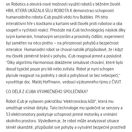
vždy aktivní.
on Robotics a otevírá nové možnosti využití robotů v běžném životě.
HRA, KTERÁ UKÁZALA SÍLU ROBOTA K demonstraci schopností
humanoidního robota iCub použili vědci hru Bubbles. Při této
ANALYTICKÉ
interaktivní hře s kostkami a kartami sedí člověk proti robotovi a oba
Slouží pro získávání anonymizovaných
soupeří v rychlosti reakcí. Přestože má iCub technologický náskok díky
statistických údajů, které nám pomáhají
svým kamerám, hmatovým senzorům a proximity čidlům, experiment
vylepšovat naše aplikace. Zpravidla jde o
byl zaměřen na něco jiného – na přirozenost pohybů a bezpečnost
cookies systémů třetích stran, které k
interakce. Humanoidní robot se choval natolik přizpůsobivě, že i když
těmto účelům využíváme.
mu člověk záměrně bránil v pohybu, iCub reagoval jemně a poslušně.
"Díky algoritmu Harmonious dokážeme simulovat chování, které bylo
dosud typické pouze pro lidi nebo zvířata. Robot je nyní schopen
MARKETINGOVÉ
plynule reagovat na podněty z okolí a pohybovat se bez nebezpečí,"
Využívané za účelem zobrazení
vysvětluje doc. Matěj Hoffmann, vedoucí výzkumného týmu z ČVUT.
správných nabídek a cílení obsahu podle
Vašich preferencí. Zpravidla jde o
CO DĚLÁ Z iCUBA VÝJIMEČNÉHO SPOLEČNÍKA?
cookies systémů třetích stran, které nám
Robot iCub je vybaven pokročilou "elektronickou kůží", která mu
s analýzou uživatelského chování
umožňuje vnímat dotyky. Tato technologie mu společně se senzory a
pomáhají.
53 elektromotory poskytuje schopnost jemné motoriky a vnímání
okolního prostoru. Výsledkem je, že robot může analyzovat situace
téměř okamžitě, přizpůsobit své pohyby a vytvářet bezpečné prostředí
OSTATNÍ