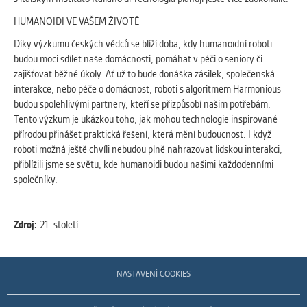
HUMANOIDI VE VAŠEM ŽIVOTĚ
Díky výzkumu českých vědců se blíží doba, kdy humanoidní roboti
budou moci sdílet naše domácnosti, pomáhat v péči o seniory či
zajišťovat běžné úkoly. Ať už to bude donáška zásilek, společenská
interakce, nebo péče o domácnost, roboti s algoritmem Harmonious
budou spolehlivými partnery, kteří se přizpůsobí našim potřebám.
Tento výzkum je ukázkou toho, jak mohou technologie inspirované
přírodou přinášet praktická řešení, která mění budoucnost. I když
roboti možná ještě chvíli nebudou plně nahrazovat lidskou interakci,
přiblížili jsme se světu, kde humanoidi budou našimi každodenními
společníky.
Zdroj:
21. století
NASTAVENÍ COOKIES