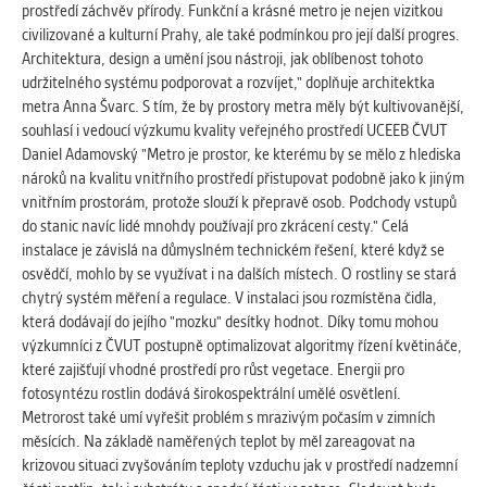
prostředí záchvěv přírody. Funkční a krásné metro je nejen vizitkou
Cookies, které aplikace nedokáže zařadit.
civilizované a kulturní Prahy, ale také podmínkou pro její další progres.
Naším cílem je, aby tato kategorie
Architektura, design a umění jsou nástroji, jak oblíbenost tohoto
zůstala prázdná a všechny cookies byly
udržitelného systému podporovat a rozvíjet," doplňuje architektka
přiřazeny do některé z kategorií
metra Anna Švarc. S tím, že by prostory metra měly být kultivovanější,
uvedených výše.
souhlasí i vedoucí výzkumu kvality veřejného prostředí UCEEB ČVUT
Daniel Adamovský "Metro je prostor, ke kterému by se mělo z hlediska
nároků na kvalitu vnitřního prostředí přistupovat podobně jako k jiným
vnitřním prostorám, protože slouží k přepravě osob. Podchody vstupů
do stanic navíc lidé mnohdy používají pro zkrácení cesty." Celá
instalace je závislá na důmyslném technickém řešení, které když se
osvědčí, mohlo by se využívat i na dalších místech. O rostliny se stará
chytrý systém měření a regulace. V instalaci jsou rozmístěna čidla,
která dodávají do jejího "mozku" desítky hodnot. Díky tomu mohou
výzkumníci z ČVUT postupně optimalizovat algoritmy řízení květináče,
které zajišťují vhodné prostředí pro růst vegetace. Energii pro
fotosyntézu rostlin dodává širokospektrální umělé osvětlení.
Metrorost také umí vyřešit problém s mrazivým počasím v zimních
měsících. Na základě naměřených teplot by měl zareagovat na
krizovou situaci zvyšováním teploty vzduchu jak v prostředí nadzemní