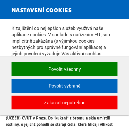
ZPRAVODAJSKÝ SERVIS
Toggle
NASTAVENÍ COOKIES
navigat
STANICE METRA MŮSTEK SE
K zajištění co nejlepších služeb využívá naše
aplikace cookies. V souladu s nařízením EU jsou
ZAZELENALA: DESÍTKY ROSTLIN
implicitně zakázána (s výjimkou cookies
VE SPECIÁLNÍ INSTALACI.
nezbytných pro správné fungování aplikace) a
jejich povolení vyžaduje Váš aktivní souhlas.
METROROST VYMYSLELI
Jedním klikem můžete všechny povolit nebo
STUDENTI ČVUT
zakázat, případně vybrat a povolit cookies podle
Povolit všechny
kategorie. Svoje rozhodnutí můžete samozřejmě
kdykoli změnit.
Povolit vybrané
Datum zveřejnění:
28. 11. 2023
POTŘEBNÉ
V přestupní stanici metra A Můstek se objevila zeleň. Nejedná se o
Zakázat nepotřebné
Technické cookies využívané aplikacemi
žádné kytky v květináči, ale o důmyslný systém, který vymysleli
ČVUT pro uchování jejich nastavení,
výzkumníci z Univerzitního centra energeticky efektivních budov
vlastností a identifikátorů relace. Jsou
(UCEEB) ČVUT v Praze. Do "kukaní" z betonu a skla umístili
nezbytné pro správné fungování a jsou
rostliny, o jejichž pohodlí se starají čidla, která hlídají vlhkost