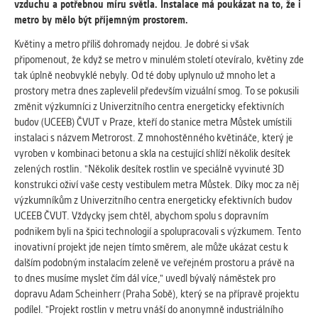
vždy aktivní.
vzduchu a potřebnou míru světla. Instalace má poukázat na to, že i
metro by mělo být příjemným prostorem.
Květiny a metro příliš dohromady nejdou. Je dobré si však
ANALYTICKÉ
připomenout, že když se metro v minulém století otevíralo, květiny zde
Slouží pro získávání anonymizovaných
tak úplně neobvyklé nebyly. Od té doby uplynulo už mnoho let a
statistických údajů, které nám pomáhají
prostory metra dnes zaplevelil především vizuální smog. To se pokusili
vylepšovat naše aplikace. Zpravidla jde o
změnit výzkumníci z Univerzitního centra energeticky efektivních
cookies systémů třetích stran, které k
budov (UCEEB) ČVUT v Praze, kteří do stanice metra Můstek umístili
těmto účelům využíváme.
instalaci s názvem Metrorost. Z mnohostěnného květináče, který je
vyroben v kombinaci betonu a skla na cestující shlíží několik desítek
zelených rostlin. "Několik desítek rostlin ve speciálně vyvinuté 3D
MARKETINGOVÉ
konstrukci oživí vaše cesty vestibulem metra Můstek. Díky moc za něj
Využívané za účelem zobrazení
výzkumníkům z Univerzitního centra energeticky efektivních budov
správných nabídek a cílení obsahu podle
UCEEB ČVUT. Vždycky jsem chtěl, abychom spolu s dopravním
Vašich preferencí. Zpravidla jde o
podnikem byli na špici technologií a spolupracovali s výzkumem. Tento
cookies systémů třetích stran, které nám
inovativní projekt jde nejen tímto směrem, ale může ukázat cestu k
s analýzou uživatelského chování
dalším podobným instalacím zeleně ve veřejném prostoru a právě na
pomáhají.
to dnes musíme myslet čím dál více," uvedl bývalý náměstek pro
dopravu Adam Scheinherr (Praha Sobě), který se na přípravě projektu
podílel. "Projekt rostlin v metru vnáší do anonymně industriálního
OSTATNÍ