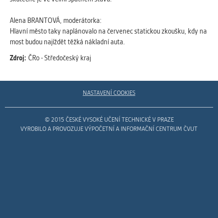
vždy aktivní.
Alena BRANTOVÁ, moderátorka:
Hlavní město taky naplánovalo na červenec statickou zkoušku, kdy na
ANALYTICKÉ
most budou najíždět těžká nákladní auta.
Slouží pro získávání anonymizovaných
statistických údajů, které nám pomáhají
Zdroj:
ČRo - Středočeský kraj
vylepšovat naše aplikace. Zpravidla jde o
cookies systémů třetích stran, které k
těmto účelům využíváme.
NASTAVENÍ COOKIES
MARKETINGOVÉ
© 2015 ČESKÉ VYSOKÉ UČENÍ TECHNICKÉ V PRAZE
Využívané za účelem zobrazení
VYROBILO A PROVOZUJE VÝPOČETNÍ A INFORMAČNÍ CENTRUM ČVUT
správných nabídek a cílení obsahu podle
Vašich preferencí. Zpravidla jde o
cookies systémů třetích stran, které nám
s analýzou uživatelského chování
pomáhají.
OSTATNÍ