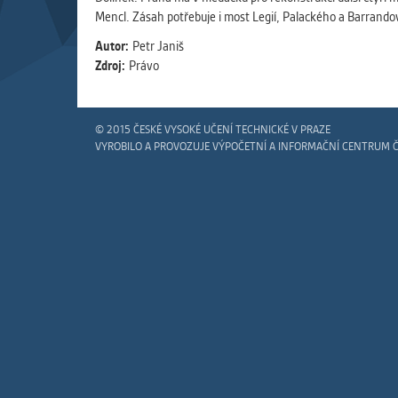
Slouží pro
Mencl. Zásah potřebuje i most Legií, Palackého a Barr
pomáhají vy
stran, kter
Autor:
Petr Janiš
Zdroj:
Právo
MARKETIN
Využívané 
© 2015 ČESKÉ VYSOKÉ UČENÍ TECHNICKÉ V PRAZE
Vašich prefe
VYROBILO A PROVOZUJE VÝPOČETNÍ A INFORMAČNÍ CENTRUM 
analýzou už
OSTATNÍ
Cookies, kt
zůstala prá
uvedených v