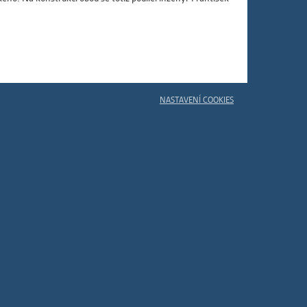
ám
ch
le
NASTAVENÍ COOKIES
 s
ie
ií