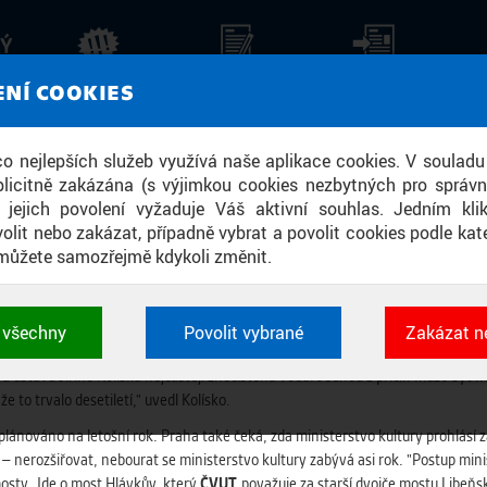
KÝ
AKTUALITY
STALO SE
TISKOVÉ ZPRÁVY
ZPR
ENÍ COOKIES
U HLODÁ KOROZE
 co nejlepších služeb využívá naše aplikace cookies. V souladu
licitně zakázána (s výjimkou cookies nezbytných pro správ
a jejich povolení vyžaduje Váš aktivní souhlas. Jedním kl
olit nebo zakázat, případně vybrat a povolit cookies podle kate
můžete samozřejmě kdykoli změnit.
 postupné degradaci, kterou urychluje tzv. síranová koroze. Vyplynulo to ze z
áměstka primátorky Petra Dolínka uzavření mostu pro dopravu zatím nehrozí. "Je
t všechny
Povolit vybrané
Zakázat n
 cookies využívané aplikacemi ČVUT pro uchování jeji
uje desítky miliónů korun.
vlastností a identifikátorů relace. Jsou nezbytné pro správ
a ústavu Jiřího Kolíska nejčastěji znečištěná voda. Jednou z příčin může být 
jsou vždy aktivní.
 že to trvalo desetiletí," uvedl Kolísko.
lánováno na letošní rok. Praha také čeká, zda ministerstvo kultury prohlásí z
 nerozšiřovat, nebourat se ministerstvo kultury zabývá asi rok. "Postup ministe
É
mosty. Jde o most Hlávkův, který
ČVUT
považuje za starší dvojče mostu Libeňsk