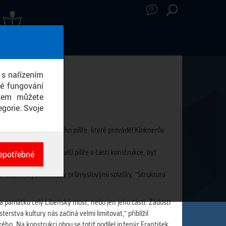
CS
ÁVY Z MÉDIÍ
 s nařízením
né fungování
ikem můžete
gorie. Svoje
koumání vzorků z třetího pilíře, které prováděl Kloknerův
 potřeba prověřit další pilíře a části konstrukce, byť
epotřebné
ch
né
někdejší nasycení Vltavy průmyslovými splašky. "Struktura
a památku celý Libeňský most, nebo jen jeho části. Žádostí
rstva kultury nás začíná velmi limitovat," přiblížil
ého. Na konstrukci obou se totiž podílel inženýr František