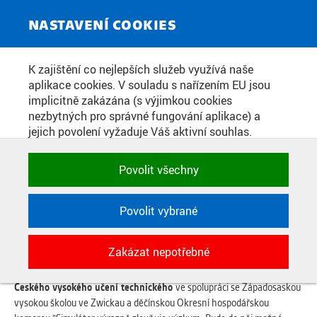
ZPRAVODAJSKÝ SERVIS
Toggle
NASTAVENÍ COOKIES
navigat
NOVÝ SIMULÁTOR POMŮŽE
K zajištění co nejlepších služeb využívá naše
aplikace cookies. V souladu s nařízením EU jsou
SNÍŽIT NEHODOVOST I BOJOVAT
implicitně zakázána (s výjimkou cookies
S ÚNAVOU
nezbytných pro správné fungování aplikace) a
jejich povolení vyžaduje Váš aktivní souhlas.
Jedním klikem můžete všechny povolit nebo
zakázat, případně vybrat a povolit cookies podle
Datum zveřejnění:
27. 3. 2017
Povolit všechny
kategorie. Svoje rozhodnutí můžete samozřejmě
kdykoli změnit.
Nejen pro výuku, ale především pro výzkum, bude sloužit nový auto
simulátor v Děčíně. Umožní nasimulovat reálné situace v reálném
Povolit vybrané
prostředí. Bude tak možné například zjistit, jak řidiče unavuje jízda
POTŘEBNÉ
určitým úsekem.
Zakázat nepotřebné
Technické cookies využívané aplikacemi
ČVUT pro uchování jejich nastavení,
"Nový simulátor vzniká na děčínském pracovišti dopravní fakulty
vlastností a identifikátorů relace. Jsou
Českého vysokého učení technického
ve spolupráci se Západosaskou
nezbytné pro správné fungování a jsou
vysokou školou ve Zwickau a děčínskou Okresní hospodářskou