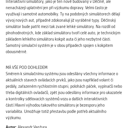
Interaktivní simulátory, jako je ten nově budovaný v Děčíně, ale
Cookies, které aplikace nedokáže zařadit.
nenacházejí uplatnění jen při výzkumu dopravy. Velmi často je
Naším cílem je, aby tato kategorie
využívají i samotné automobilky. Ty na podobných simulátorech dělají
zůstala prázdná a všechny cookies byly
vývoj nových aut, případně zdokonalují již vyráběné typy. Děčínský
přiřazeny do některé z kategorií
simulátor bude patřit mezi tak zvané lehké simulátory. Na rozdíl od
uvedených výše.
plnohodnotných, kde základ simulátoru tvoří celé auto, je technickým
základem lehkého simulátoru kokpit auta či jeho nezbytné části.
Samotný simulační systém je v obou případech spojen s kokpitem
obousměrně.
MÁ VŠE POD DOHLEDEM
Směrem k simulačnímu systému jsou odesílány všechny informace o
aktuálních stavech ovládacích prvků, jako jsou například volant či
pedály, zařazeném rychlostním stupni, polohách páček, vypínačů nebo
třeba digitálních ovladačů, zpět jsou odesílány informace pro ukazatele
a kontrolky sdělovacích systémů vozu a dalších interaktivních
částí.Hlavní výhodou takového simulátoru je bezesporu jeho
variabilita. Umožňuje totiž přestavbu podle potřeb aktuálního
výzkumu.
Autor:
Alexandr Vanžura