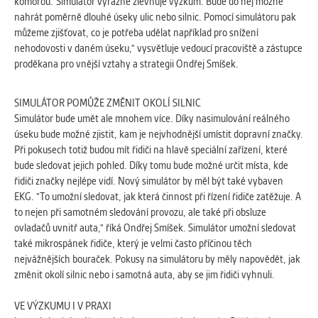
vždy aktivní.
komorou."Simulátor výrazně zlevňuje výzkum. Bude do něj možné
nahrát poměrně dlouhé úseky ulic nebo silnic. Pomocí simulátoru pak
můžeme zjišťovat, co je potřeba udělat například pro snížení
ANALYTICKÉ
nehodovosti v daném úseku," vysvětluje vedoucí pracoviště a zástupce
Slouží pro získávání anonymizovaných
proděkana pro vnější vztahy a strategii Ondřej Smíšek.
statistických údajů, které nám pomáhají
vylepšovat naše aplikace. Zpravidla jde o
SIMULÁTOR POMŮŽE ZMĚNIT OKOLÍ SILNIC
cookies systémů třetích stran, které k
Simulátor bude umět ale mnohem více. Díky nasimulování reálného
těmto účelům využíváme.
úseku bude možné zjistit, kam je nejvhodnější umístit dopravní značky.
Při pokusech totiž budou mít řidiči na hlavě speciální zařízení, které
bude sledovat jejich pohled. Díky tomu bude možné určit místa, kde
MARKETINGOVÉ
řidiči značky nejlépe vidí. Nový simulátor by měl být také vybaven
Využívané za účelem zobrazení
EKG. "To umožní sledovat, jak která činnost při řízení řidiče zatěžuje. A
správných nabídek a cílení obsahu podle
to nejen při samotném sledování provozu, ale také při obsluze
Vašich preferencí. Zpravidla jde o
ovladačů uvnitř auta," říká Ondřej Smíšek. Simulátor umožní sledovat
cookies systémů třetích stran, které nám
také mikrospánek řidiče, který je velmi často příčinou těch
s analýzou uživatelského chování
nejvážnějších bouraček. Pokusy na simulátoru by měly napovědět, jak
pomáhají.
změnit okolí silnic nebo i samotná auta, aby se jim řidiči vyhnuli.
VE VÝZKUMU I V PRAXI
OSTATNÍ