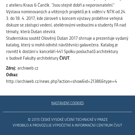
z atelieru Kraus & Čančík. “Jsou stejně dobří a neporovnatelní.”
Výstava nominovaných a vítězných projektů je k vidění v NTK od 24.
3. do 18. 4. 2017, kde zároveň s koncem výstavy proběhne veřejná
diskuze se zástupci vedení, ateliérovými vedoucími a studenty FA nad
tématy, která Dušan otevírá.
Studentskou soutěž Olověný Dušan 2017 shrnuje a prezentuje vydaný
katalog, který si mohli odnést návštěvníci galavečera. Katalog je
rovněž k dostání v kanceláři 441 Spolku posluchačů architektury
v budově Fakulty architektury
ČVUT
.
Zdroj:
archiweb.cz
Odkaz:
http://archiweb.cz/news.php?action=show&id=21386&type=4
NASTAVENÍ COOKIES
© 2015 ČESKÉ VYSOKÉ UČENÍ TECHNICKÉ V PRAZE
VYROBILO A PROVOZUJE VÝPOČETNÍ A INFORMAČNÍ CENTRUM ČVUT