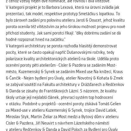
z čehož vzešly nejen dvě nominace, ale rovnou i dva vítězové.
Cookies, které aplikace nedokáže zařadit.
V kategorii projekt je to Barbora Lexová, která na úrovni zvládla jak
Naším cílem je, aby tato kategorie
prezentaci, tak model, respektive prototyp Smetáčku s lopatkou. To
zůstala prázdná a všechny cookies byly
bylo zároveň zadání pro polovinu atelieru Jaroš & Doucet, jehož kvalitu
přiřazeny do některé z kategorií
porota ocenila též vítězstvím za jeho širokou možnost projevu pro nově
uvedených výše.
příchozí studenty. Jak sami porotci říkají: “díky dobrému zadání se dá
hodně rozpoznat hned na začátku.”
V kategorii architektury se porota rozhodla hlasitěji demonstrovat
pocity, které se často opakují napříč Dušanovskými ročníky, tedy
polarizace kvality architektonických atelierů na škole. Udělila proto
ocenění poroty pěti atelierům - Císler & Pazdera se zadáním Most-
město, Kuzemenský & Synek se zadáním Mixed use Na knížecí, Kraus
& Čančík - Nejen bydlení pro Úvaly, atelier Novotný & Koňata & Zmek
se zabýval soutěží na Fakultu architektury v Drážďanech a Redčenkov
& Danda se zásahy do Františkových Lázní. S názorem, že kvalitu
školy určuje její nejslabší článek, převrací systém top hodnocení
v otázku. Podobně u projektů - ocenění poroty získává Tomáš Gelien
za Mixed-use v atelieru Kuzemenský & Synek, trojice David Lašek,
Miroslav Styk, Martin Želiar za Most medzi a Bytový dům v atelieru
Císler & Pazdera, Jiří Neuvirt s návrhem Lázeňského náměstí
v atelieru Redčenkov & Danda a David Poloch za Bydlení pro Úvaly