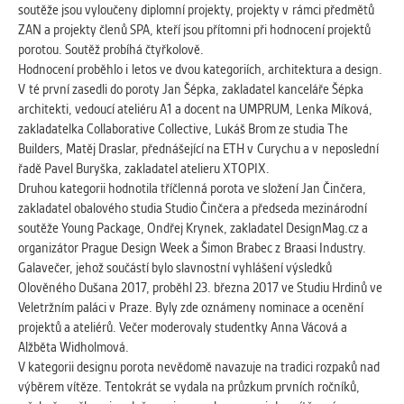
vždy aktivní.
soutěže jsou vyloučeny diplomní projekty, projekty v rámci předmětů
ZAN a projekty členů SPA, kteří jsou přítomni při hodnocení projektů
porotou. Soutěž probíhá čtyřkolově.
ANALYTICKÉ
Hodnocení proběhlo i letos ve dvou kategoriích, architektura a design.
Slouží pro získávání anonymizovaných
V té první zasedli do poroty Jan Šépka, zakladatel kanceláře Šépka
statistických údajů, které nám pomáhají
architekti, vedoucí ateliéru A1 a docent na UMPRUM, Lenka Míková,
vylepšovat naše aplikace. Zpravidla jde o
zakladatelka Collaborative Collective, Lukáš Brom ze studia The
cookies systémů třetích stran, které k
Builders, Matěj Draslar, přednášející na ETH v Curychu a v neposlední
těmto účelům využíváme.
řadě Pavel Buryška, zakladatel atelieru XTOPIX.
Druhou kategorii hodnotila tříčlenná porota ve složení Jan Činčera,
zakladatel obalového studia Studio Činčera a předseda mezinárodní
MARKETINGOVÉ
soutěže Young Package, Ondřej Krynek, zakladatel DesignMag.cz a
Využívané za účelem zobrazení
organizátor Prague Design Week a Šimon Brabec z Braasi Industry.
správných nabídek a cílení obsahu podle
Galavečer, jehož součástí bylo slavnostní vyhlášení výsledků
Vašich preferencí. Zpravidla jde o
Olověného Dušana 2017, proběhl 23. března 2017 ve Studiu Hrdinů ve
cookies systémů třetích stran, které nám
Veletržním paláci v Praze. Byly zde oznámeny nominace a ocenění
s analýzou uživatelského chování
projektů a ateliérů. Večer moderovaly studentky Anna Vácová a
pomáhají.
Alžběta Widholmová.
V kategorii designu porota nevědomě navazuje na tradici rozpaků nad
výběrem vítěze. Tentokrát se vydala na průzkum prvních ročníků,
OSTATNÍ