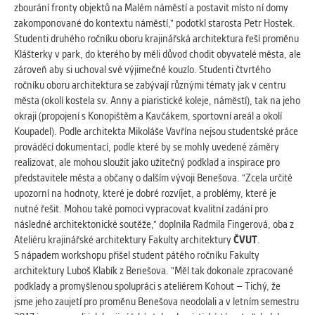
vždy aktivní.
zbourání fronty objektů na Malém náměstí a postavit místo ní domy
zakomponované do kontextu náměstí," podotkl starosta Petr Hostek.
Studenti druhého ročníku oboru krajinářská architektura řeší proměnu
ANALYTICKÉ
Klášterky v park, do kterého by měli důvod chodit obyvatelé města, ale
Slouží pro získávání anonymizovaných
zároveň aby si uchoval své výjimečné kouzlo. Studenti čtvrtého
statistických údajů, které nám pomáhají
ročníku oboru architektura se zabývají různými tématy jak v centru
vylepšovat naše aplikace. Zpravidla jde o
města (okolí kostela sv. Anny a piaristické koleje, náměstí), tak na jeho
cookies systémů třetích stran, které k
okraji (propojení s Konopištěm a Kavčákem, sportovní areál a okolí
těmto účelům využíváme.
Koupadel). Podle architekta Mikoláše Vavřína nejsou studentské práce
prováděcí dokumentací, podle které by se mohly uvedené záměry
realizovat, ale mohou sloužit jako užitečný podklad a inspirace pro
MARKETINGOVÉ
představitele města a občany o dalším vývoji Benešova. "Zcela určitě
Využívané za účelem zobrazení
upozorní na hodnoty, které je dobré rozvíjet, a problémy, které je
správných nabídek a cílení obsahu podle
nutné řešit. Mohou také pomoci vypracovat kvalitní zadání pro
Vašich preferencí. Zpravidla jde o
následné architektonické soutěže," doplnila Radmila Fingerová, oba z
cookies systémů třetích stran, které nám
Ateliéru krajinářské architektury Fakulty architektury
ČVUT
.
s analýzou uživatelského chování
S nápadem workshopu přišel student pátého ročníku Fakulty
pomáhají.
architektury Luboš Klabík z Benešova. "Měl tak dokonale zpracované
podklady a promyšlenou spolupráci s ateliérem Kohout – Tichý, že
jsme jeho zaujetí pro proměnu Benešova neodolali a v letním semestru
OSTATNÍ