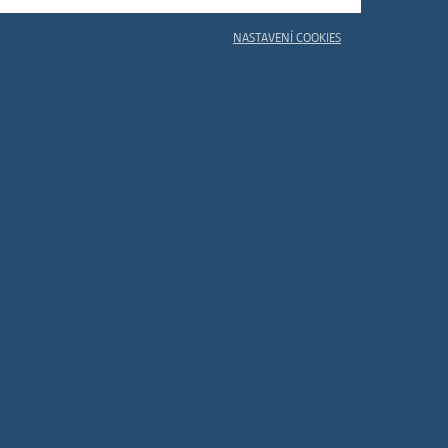
ám
ch
NASTAVENÍ COOKIES
le
 s
ie
ií