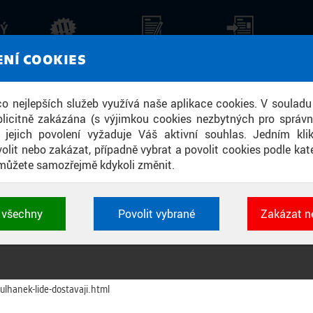
KÝ
AKTUALITY
STALO SE
TISKOVÉ ZPRÁVY
ZPR
ENÍ COOKIES
LIDÉ DOSTÁVAJÍ BEZCENNÝ PAPÍR O
 co nejlepších služeb využívá naše aplikace cookies. V souladu
licitně zakázána (s výjimkou cookies nezbytných pro správ
ENŽE MOC POČÍTAT NEUMĚJÍ
a jejich povolení vyžaduje Váš aktivní souhlas. Jedním kl
olit nebo zakázat, případně vybrat a povolit cookies podle kate
můžete samozřejmě kdykoli změnit.
u a teorii plazmatu, ale varuje: vysoké školy nesmějí pro dnes tolik preferov
t všechny
Povolit vybrané
Zakázat n
šly opravdu velice, velice dolů,“ říká profesor Petr Kulhánek z
ČVUT
v rozhovo
 cookies využívané aplikacemi ČVUT pro uchování jeji
atematiky.
vlastností a identifikátorů relace. Jsou nezbytné pro správ
jsou vždy aktivní.
lhanek-lide-dostavaji.html
É