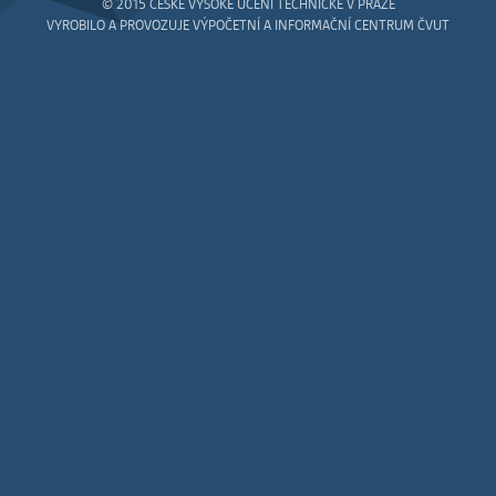
vždy aktivní.
© 2015 ČESKÉ VYSOKÉ UČENÍ TECHNICKÉ V PRAZE
VYROBILO A PROVOZUJE VÝPOČETNÍ A INFORMAČNÍ CENTRUM ČVUT
ANALYTICKÉ
Slouží pro získávání anonymizovaných
statistických údajů, které nám pomáhají
vylepšovat naše aplikace. Zpravidla jde o
cookies systémů třetích stran, které k
těmto účelům využíváme.
MARKETINGOVÉ
Využívané za účelem zobrazení
správných nabídek a cílení obsahu podle
Vašich preferencí. Zpravidla jde o
cookies systémů třetích stran, které nám
s analýzou uživatelského chování
pomáhají.
OSTATNÍ