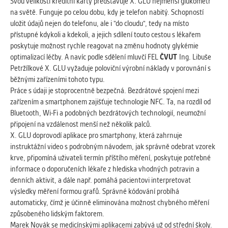
vždy aktivní.
Svou velikostí kreditní karty představuje X. GLU nejmenší glukometr
na světě. Funguje po celou dobu, kdy je telefon nabitý. Schopností
uložit údajů nejen do telefonu, ale i "do cloudu", tedy na místo
ANALYTICKÉ
přístupné kdykoli a kdekoli, a jejich sdílení touto cestou s lékařem
Slouží pro získávání anonymizovaných
poskytuje možnost rychle reagovat na změnu hodnoty glykémie
statistických údajů, které nám pomáhají
optimalizací léčby. A navíc podle sdělení mluvčí FEL
ČVUT
Ing. Libuše
vylepšovat naše aplikace. Zpravidla jde o
Petržílkové X. GLU vyžaduje poloviční výrobní náklady v porovnání s
cookies systémů třetích stran, které k
běžnými zařízeními tohoto typu.
těmto účelům využíváme.
Práce s údaji je stoprocentně bezpečná. Bezdrátové spojení mezi
zařízením a smartphonem zajišťuje technologie NFC. Ta, na rozdíl od
Bluetooth, Wi-Fi a podobných bezdrátových technologií, neumožní
MARKETINGOVÉ
připojení na vzdálenost menší než několik palců.
Využívané za účelem zobrazení
X. GLU doprovodí aplikace pro smartphony, která zahrnuje
správných nabídek a cílení obsahu podle
instruktážní video s podrobným návodem, jak správně odebrat vzorek
Vašich preferencí. Zpravidla jde o
krve, připomíná uživateli termín příštího měření, poskytuje potřebné
cookies systémů třetích stran, které nám
informace o doporučeních lékaře z hlediska vhodných potravin a
s analýzou uživatelského chování
denních aktivit, a dále např. pomáhá pacientovi interpretovat
pomáhají.
výsledky měření formou grafů. Správné kódování probíhá
automaticky, čímž je účinně eliminována možnost chybného měření
způsobeného lidským faktorem.
OSTATNÍ
Marek Novák se medicínskými aplikacemi zabývá už od střední školy.