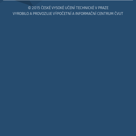
vždy aktivní.
© 2015 ČESKÉ VYSOKÉ UČENÍ TECHNICKÉ V PRAZE
VYROBILO A PROVOZUJE VÝPOČETNÍ A INFORMAČNÍ CENTRUM ČVUT
ANALYTICKÉ
Slouží pro získávání anonymizovaných
statistických údajů, které nám pomáhají
vylepšovat naše aplikace. Zpravidla jde o
cookies systémů třetích stran, které k
těmto účelům využíváme.
MARKETINGOVÉ
Využívané za účelem zobrazení
správných nabídek a cílení obsahu podle
Vašich preferencí. Zpravidla jde o
cookies systémů třetích stran, které nám
s analýzou uživatelského chování
pomáhají.
OSTATNÍ