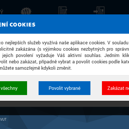
KÝ
AKTUALITY
STALO SE
TISKOVÉ ZPRÁVY
ZPR
ENÍ COOKIES
, ŘEŠENÍM JSOU ALE PODZEMNÍ GARÁ
 co nejlepších služeb využívá naše aplikace cookies. V souladu
licitně zakázána (s výjimkou cookies nezbytných pro správ
a jejich povolení vyžaduje Váš aktivní souhlas. Jedním kl
olit nebo zakázat, případně vybrat a povolit cookies podle kate
můžete samozřejmě kdykoli změnit.
nování
Českého vysokého učení technického (ČVUT)
. Zaměřuje se na urbanis
2-/domaci.aspx?c...
t všechny
Povolit vybrané
Zakázat n
 cookies využívané aplikacemi ČVUT pro uchování jeji
vlastností a identifikátorů relace. Jsou nezbytné pro správ
jsou vždy aktivní.
ČVUT
É