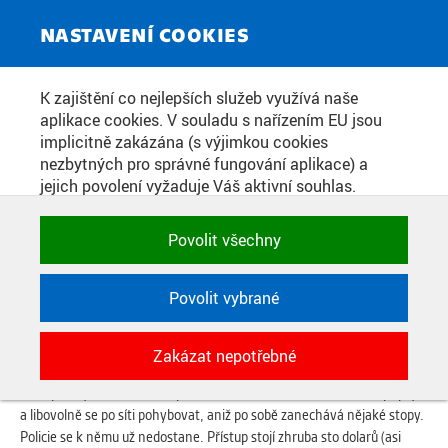
ZPRAVODAJSKÝ SERVIS
Toggle
NASTAVENÍ COOKIES
navigat
POLICIE JE NECHYTÍ, MYSLÍ SI O
K zajištění co nejlepších služeb využívá naše
aplikace cookies. V souladu s nařízením EU jsou
HACKERECH ODBORNÍCI
implicitně zakázána (s výjimkou cookies
nezbytných pro správné fungování aplikace) a
jejich povolení vyžaduje Váš aktivní souhlas.
Datum zveřejnění:
12. 1. 2016
Jedním klikem můžete všechny povolit nebo
zakázat, případně vybrat a povolit cookies podle
Povolit všechny
Pachatele, kteří vykradli soukromý e-mail premiéru Bohuslavu
kategorie. Svoje rozhodnutí můžete samozřejmě
Sobotkovi (ČSSD) a napadli jeho twitterový účet, policie nikdy nechytí.
kdykoli změnit.
Myslí si to Právem oslovení experti na kyberkriminalitu. "Pokud jsou
Povolit vybrané
pachatelé zkušení a vědí, co činí, jsou šance minimální," řekl Právu
například Zdeněk Blažek z Fakulty informačních technologií
Českého
POTŘEBNÉ
vysokého učení technického
. Podle Blažka totiž není nijak těžké si
Zakázat nepotřebné
Technické cookies využívané aplikacemi
objednat proxy server někde v nějaké exotické zemi, který
ČVUT pro uchování jejich nastavení,
anonymizuje uživatele. Díky němu se může k internetu kdokoli připojit
vlastností a identifikátorů relace. Jsou
a libovolně se po síti pohybovat, aniž po sobě zanechává nějaké stopy.
nezbytné pro správné fungování a jsou
Policie se k němu už nedostane. Přístup stojí zhruba sto dolarů (asi