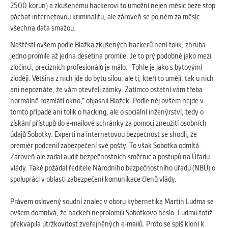
vždy aktivní.
2500 korun) a zkušenému hackerovi to umožní nejen měsíc beze stop
páchat internetovou kriminalitu, ale zároveň se po něm za měsíc
všechna data smažou.
ANALYTICKÉ
Naštěstí ovšem podle Blažka zkušených hackerů není tolik, zhruba
Slouží pro získávání anonymizovaných
jedno promile až jedna desetina promile. Je to prý podobné jako mezi
statistických údajů, které nám pomáhají
zločinci, precizních profesionálů je málo. "Tohle je jako s bytovými
vylepšovat naše aplikace. Zpravidla jde o
zloději. Většina z nich jde do bytu silou, ale ti, kteří to umějí, tak u nich
cookies systémů třetích stran, které k
ani nepoznáte, že vám otevřeli zámky. Zatímco ostatní vám třeba
těmto účelům využíváme.
normálně rozmlátí okno," objasnil Blažek. Podle něj ovšem nejde v
tomto případě ani tolik o hacking, ale o sociální inženýrství, tedy o
MARKETINGOVÉ
získání přístupů do e-mailové schránky za pomoci zneužití osobních
údajů Sobotky. Experti na internetovou bezpečnost se shodli, že
Využívané za účelem zobrazení
premiér podcenil zabezpečení své pošty. To však Sobotka odmítá.
správných nabídek a cílení obsahu podle
Zároveň ale zadal audit bezpečnostních směrnic a postupů na Úřadu
Vašich preferencí. Zpravidla jde o
vlády. Také požádal ředitele Národního bezpečnostního úřadu (NBÚ) o
cookies systémů třetích stran, které nám
spolupráci v oblasti zabezpečení komunikace členů vlády.
s analýzou uživatelského chování
pomáhají.
Právem oslovený soudní znalec v oboru kybernetika Martin Ludma se
ovšem domnívá, že hackeři neprolomili Sobotkovo heslo. Ludmu totiž
OSTATNÍ
překvapila útržkovitost zveřejněných e-mailů. Proto se spíš kloní k