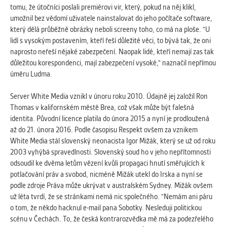
tomu, že útočníci poslali premiérovi vir, který, pokud na něj klikl,
Cookies, které aplikace nedokáže zařadit.
umožnil bez vědomí uživatele nainstalovat do jeho počítače software,
Naším cílem je, aby tato kategorie
který dělá průběžně obrázky neboli screeny toho, co má na ploše. "U
zůstala prázdná a všechny cookies byly
lidí s vysokým postavením, kteří řeší důležité věci, to bývá tak, že oni
přiřazeny do některé z kategorií
naprosto neřeší nějaké zabezpečení. Naopak lidé, kteří nemají zas tak
uvedených výše.
důležitou korespondenci, mají zabezpečení vysoké," naznačil nepřímou
úměru Ludma.
Server White Media vznikl v únoru roku 2010. Údajně jej založil Ron
Thomas v kalifornském městě Brea, což však může být falešná
identita. Původní licence platila do února 2015 a nyní je prodloužená
až do 21. února 2016. Podle časopisu Respekt ovšem za vznikem
White Media stál slovenský neonacista Igor Mižák, který se už od roku
2003 vyhýbá spravedlnosti. Slovenský soud ho v jeho nepřítomnosti
odsoudil ke dvěma letům vězení kvůli propagaci hnutí směřujících k
potlačování práv a svobod, nicméně Mižák utekl do Irska a nyní se
podle zdroje Práva může ukrývat v australském Sydney. Mižák ovšem
už léta tvrdí, že se stránkami nemá nic společného. "Nemám ani páru
o tom, že někdo hacknul e-mail pana Sobotky. Nesleduji politickou
scénu v Čechách. To, že česká kontrarozvědka mě má za podezřelého