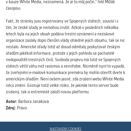
v kauze White Media, neznamená, že je to můj počin," řekl Mižák
časopisu.
Fakt, že stránky jsou registrovány ve Spojených státech, souvisí i s
tím, že české úřady je nemohou zrušit. Ačkoli v posledních několika
letech byla na jejich obsah podána trestní oznámení a neziskové
organizace zaslaly dopis členům vlády ohledně jejich obsahu, tak se nic
nestalo. Americké úřady totiž až dosud odmítaly poskytovat českým
úřadům jakékoli informace, protože z jejich pohledu se pachatelé
nedopouštěli trestných činů. Svoboda projevu má totiž ve Spojených
státech větší váhu než rasismus a xenofobie. Nicméně nyní to vypadá,
že zveřejnění e-mailové komunikace premiéra by mohlo otevřít dveře k
americkým úřadům. Není ovšem jasné, zda zrušení webu White Media
něco změní. Existuje totiž velké riziko, že jakmile tento server bude
zrušený, tak si extremisté založí novou platformu.
Autor:
Barbora Janáková
Zdroj:
Právo
NASTAVENÍ COOKIES