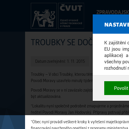
ZPRAVODAJS
SERVIS
NASTAV
TROUBKY SE DOČKAJÍ OCH
K zajištění
EU jsou imp
aplikace) 
všechny pov
Datum zveřejnění:
1. 11. 2015
rozhodnutí 
Troubky – V obci Troubky, kterou téměř srovnaly se zemí ka
Povodí Moravy uzavřelo minulý týden s obcí smlouvu, která 
POTŘEBNÉ
Povoli
Povodí Moravy se v ní zavázalo zajistit dokumentaci pro
Technické
být aktualizována.
nastavení, 
fungování a 
"Lokalitu nyní společně podrobně zmapujeme a projednáme i 
ředitel Povodí Moravy Jan Hodovský. Přípravy potrvají přibl
"Obec nyní provádí veškeré kroky k vyřešení majetkoprávní
ANALYTICK
financování navrženého opatření z programu ministerstva