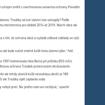
ám
ch
i schopni smířit s navrhovanou variantou ochrany Povodím
akonec Troubky od své vlastní vize ustoupily? Podle
amu ministerstva pro období 2014 až 2019. Návrh obce ale
le
 s
 s tím, že ochrana obce si vyžádá celkové náklady ve výši
 ale bude nutné změnit kvůli tomu územní plán," řekl.
oce 1997 kulminovala řeka Bečva při průtoku 850 m3/s.
ie
povodňovou ochranu Troubek prstencovým ohrázováním.
ií
t ale tehdy skončil kvůli nesouhlasu devíti ze 189
 ale Troubky opět zaplavila voda.
by nebyli proti. Nic jiného nám ani nezbývá," uzavřel