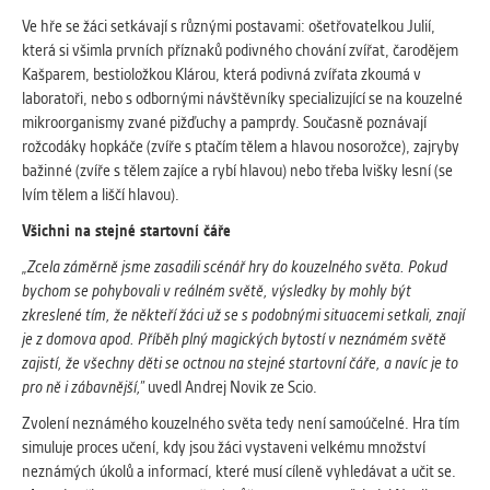
Ve hře se žáci setkávají s různými postavami: ošetřovatelkou Julií,
která si všimla prvních příznaků podivného chování zvířat, čarodějem
Kašparem, bestioložkou Klárou, která podivná zvířata zkoumá v
laboratoři, nebo s odbornými návštěvníky specializující se na kouzelné
mikroorganismy zvané pižďuchy a pamprdy. Současně poznávají
rožcodáky hopkáče (zvíře s ptačím tělem a hlavou nosorožce), zajryby
bažinné (zvíře s tělem zajíce a rybí hlavou) nebo třeba lvišky lesní (se
lvím tělem a liščí hlavou).
Všichni na stejné startovní čáře
„Zcela záměrně jsme zasadili scénář hry do kouzelného světa. Pokud
bychom se pohybovali v reálném světě, výsledky by mohly být
zkreslené tím, že někteří žáci už se s podobnými situacemi setkali, znají
je z domova apod. Příběh plný magických bytostí v neznámém světě
zajistí, že všechny děti se octnou na stejné startovní čáře, a navíc je to
pro ně i zábavnější,”
uvedl Andrej Novik ze Scio.
Zvolení neznámého kouzelného světa tedy není samoúčelné. Hra tím
simuluje proces učení, kdy jsou žáci vystaveni velkému množství
neznámých úkolů a informací, které musí cíleně vyhledávat a učit se.