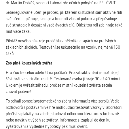
dr. Martin Dobiáš, vedoucí Laboratoře očních pohybů na FEL ČVUT.
Cookies, které aplikace nedokáže zařadit.
Naším cílem je, aby tato kategorie
Seberegulované učení je proces, při kterém si student sám aktivně řídí
zůstala prázdná a všechny cookies byly
své učení – plánuje, sleduje a hodnotí vlastní pokrok a přizpůsobuje
přiřazeny do některé z kategorií
své strategie k dosažení vzdělávacích cílů. Důležitou roli zde hraje také
uvedených výše.
motivace žáka.
Pilotáž nového nástroje proběhla v několika etapách na pražských
základních školách. Testování se uskutečnilo na vzorku nejméně 150
žáků.
Zoo plná kouzelných zvířat
Hru Zoo lze celou odehrát na počítači. Pro zatraktivnění je možné její
část hrát ve virtuální realitě. Testovaná osoba ji hraje 30 až 40 minut.
Úkolem je vyřešit záhadu, proč se místní kouzelná zvířata začala
chovat podivně.
To odhalí pomocí systematického sběru informací z více zdrojů. Vedle
rozhovorů s postavami ve hře mohou žáci testovat vzorky v laboratoři,
přečíst si plakáty na zdech, studovat odbornou literaturu v knihovně
nebo navštívit výběh se zvířaty. Informace si zapisují do deníku
vyšetřování a výsledné hypotézy pak musí ověřit.