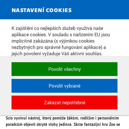
ZPRAVODAJSKÝ SERVIS
Toggle
NASTAVENÍ COOKIES
navigat
VR HRA Z FEL ČVUT ODHALÍ
K zajištění co nejlepších služeb využívá naše
aplikace cookies. V souladu s nařízením EU jsou
SKRYTÉ TALENTY ŽÁKŮ A
implicitně zakázána (s výjimkou cookies
POMŮŽE JIM S VÝBĚREM
nezbytných pro správné fungování aplikace) a
jejich povolení vyžaduje Váš aktivní souhlas.
STŘEDNÍ ŠKOLY I VHODNÉHO
Jedním klikem můžete všechny povolit nebo
POVOLÁNÍ
zakázat, případně vybrat a povolit cookies podle
Povolit všechny
kategorie. Svoje rozhodnutí můžete samozřejmě
kdykoli změnit.
Povolit vybrané
Datum zveřejnění:
29. 7. 2025
POTŘEBNÉ
Jak poznat, v čem dítě vyniká a jak se bude umět přizpůsobit rychle
Zakázat nepotřebné
Technické cookies využívané aplikacemi
se měnícímu světu 21. století? Výzkumný tým z Laboratoře očních
ČVUT pro uchování jejich nastavení,
pohybů na Fakultě elektrotechnické ČVUT ve spolupráci s firmou
vlastností a identifikátorů relace. Jsou
Scio vyvinul nástroj, který pomůže žákům, rodičům i personálním
nezbytné pro správné fungování a jsou
poradcům objevit skryté vlohy jedince. Skrze fantazijní hru Zoo se