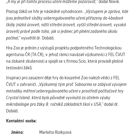
„A my je při tomto procesu učení můžeme pozorovat,”
dodal Novik.
Postup žáků ve hře je následně vyhodnocen.
„Výstupem je zpráva, kde
jsou jednotlivé složky seberegulovaného učení přiřazeny do 4bodové
škály (nízká úroveň, nižší střední úroveň, vyšší střední úroveň, vysoká
úroveň) právě podle toho, jak si jedinec při plnění zadaného úkolu
počínal,”
vysvětlil dr. Dobiáš.
Hra Zoo je jedním z výstupů projektu podpořeného Technologickou
agenturou ČR (TA ČR), v jehož rámci navázali výzkumníci z FEL ČVUT
na získané zkušenosti a spojili se s firmou Scio, která provádí plošné
testování žáků.
Inspiraci pro zasazení děje hry do kouzelné Zoo nalezli vědci z FEL
ČVUT v zahraničí.
„Výzkumný tým prof. Sabourina se zabýval vývojem
metodiky měření seberegulovaného učení v prostředí počítačové hry
Crystal Island, která byla původně vyvinutá za účelem výuky
mikrobiologie pro žáky 8. ročníků základních škol v USA,”
dodal dr.
Dobiáš.
Kontaktní osoba:
Jméno:
Markéta Rizikyová