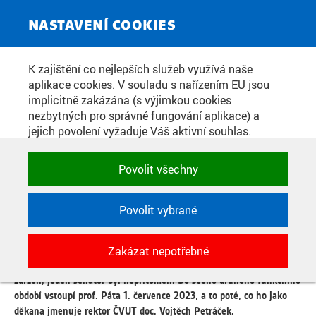
ZPRAVODAJSKÝ SERVIS
Toggle
NASTAVENÍ COOKIES
navigat
PROFESOR PETR PÁTA BYL
K zajištění co nejlepších služeb využívá naše
aplikace cookies. V souladu s nařízením EU jsou
ZNOVUZVOLEN DĚKANEM
implicitně zakázána (s výjimkou cookies
FAKULTY ELEKTROTECHNICKÉ
nezbytných pro správné fungování aplikace) a
jejich povolení vyžaduje Váš aktivní souhlas.
ČVUT V PRAZE
Jedním klikem můžete všechny povolit nebo
zakázat, případně vybrat a povolit cookies podle
Povolit všechny
kategorie. Svoje rozhodnutí můžete samozřejmě
Datum zveřejnění:
28. 4. 2023
kdykoli změnit.
Povolit vybrané
Akademický senát Fakulty elektrotechnické ČVUT v Praze zvolil v
pátek 21. dubna prof. Petra Pátu děkanem pro následující čtyřleté
POTŘEBNÉ
funkční období. Jako stávající hlava fakulty neměl ve volbě
Zakázat nepotřebné
Technické cookies využívané aplikacemi
žádného protikandidáta. Hlasovalo pro něj 20 senátorů, dva se
ČVUT pro uchování jejich nastavení,
zdrželi, jeden senátor byl nepřítomen. Do svého druhého funkčního
vlastností a identifikátorů relace. Jsou
období vstoupí prof. Páta 1. července 2023, a to poté, co ho jako
nezbytné pro správné fungování a jsou
děkana jmenuje rektor ČVUT doc. Vojtěch Petráček.