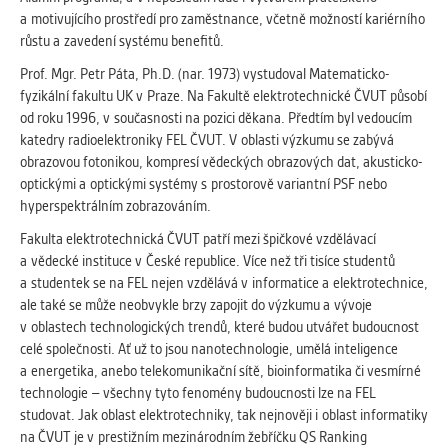
Cookies, které aplikace nedokáže zařadit.
a motivujícího prostředí pro zaměstnance, včetně možností kariérního
Naším cílem je, aby tato kategorie
růstu a zavedení systému benefitů.
zůstala prázdná a všechny cookies byly
Prof. Mgr. Petr Páta, Ph.D. (nar. 1973) vystudoval Matematicko-
přiřazeny do některé z kategorií
fyzikální fakultu UK v Praze. Na Fakultě elektrotechnické ČVUT působí
uvedených výše.
od roku 1996, v současnosti na pozici děkana. Předtím byl vedoucím
katedry radioelektroniky FEL ČVUT. V oblasti výzkumu se zabývá
obrazovou fotonikou, kompresí vědeckých obrazových dat, akusticko-
optickými a optickými systémy s prostorově variantní PSF nebo
hyperspektrálním zobrazováním.
Fakulta elektrotechnická ČVUT patří mezi špičkové vzdělávací
a vědecké instituce v České republice. Více než tři tisíce studentů
a studentek se na FEL nejen vzdělává v informatice a elektrotechnice,
ale také se může neobvykle brzy zapojit do výzkumu a vývoje
v oblastech technologických trendů, které budou utvářet budoucnost
celé společnosti. Ať už to jsou nanotechnologie, umělá inteligence
a energetika, anebo telekomunikační sítě, bioinformatika či vesmírné
technologie – všechny tyto fenomény budoucnosti lze na FEL
studovat. Jak oblast elektrotechniky, tak nejnověji i oblast informatiky
na ČVUT je v prestižním mezinárodním žebříčku QS Ranking