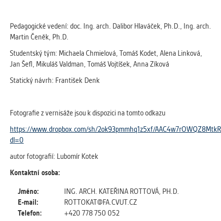
Pedagogické vedení: doc. Ing. arch. Dalibor Hlaváček, Ph.D., Ing. arch.
Martin Čeněk, Ph.D.
Studentský tým: Michaela Chmielová, Tomáš Kodet, Alena Linková,
Jan Šefl, Mikuláš Valdman, Tomáš Vojtíšek, Anna Zíková
Statický návrh: František Denk
Fotografie z vernisáže jsou k dispozici na tomto odkazu
https://www.dropbox.com/sh/2ok93pmmhq1z5xf/AAC4w7rOWQZ8Mtk
dl=0
autor fotografií: Lubomír Kotek
Kontaktní osoba:
Jméno:
ING. ARCH. KATEŘINA ROTTOVÁ, PH.D.
E-mail:
ROTTOKAT@FA.CVUT.CZ
Telefon:
+420 778 750 052