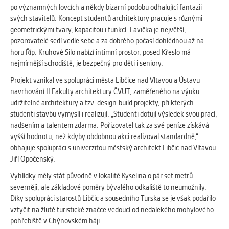
vždy aktivní.
po významných lovcích a někdy bizarní podobu odhalující fantazii
svých stavitelů. Koncept studentů architektury pracuje s různými
geometrickými tvary, kapacitou i funkcí. Lavička je největší,
ANALYTICKÉ
pozorovatelé sedí vedle sebe a za dobrého počasí dohlédnou až na
Slouží pro získávání anonymizovaných
horu Říp. Kruhové Silo nabízí intimní prostor, posed Křeslo má
statistických údajů, které nám pomáhají
nejmírnější schodiště, je bezpečný pro děti i seniory.
vylepšovat naše aplikace. Zpravidla jde o
cookies systémů třetích stran, které k
Projekt vznikal ve spolupráci města Libčice nad Vltavou a Ústavu
těmto účelům využíváme.
navrhování II Fakulty architektury ČVUT, zaměřeného na výuku
udržitelné architektury a tzv. design-build projekty, při kterých
studenti stavbu vymyslí i realizují. „Studenti dotují výsledek svou prací,
MARKETINGOVÉ
nadšením a talentem zdarma. Pořizovatel tak za své peníze získává
Využívané za účelem zobrazení
vyšší hodnotu, než kdyby obdobnou akci realizoval standardně,“
správných nabídek a cílení obsahu podle
obhajuje spolupráci s univerzitou městský architekt Libčic nad Vltavou
Vašich preferencí. Zpravidla jde o
Jiří Opočenský.
cookies systémů třetích stran, které nám
Vyhlídky měly stát původně v lokalitě Kyselina o pár set metrů
s analýzou uživatelského chování
severněji, ale základové poměry bývalého odkaliště to neumožnily.
pomáhají.
Díky spolupráci starostů Libčic a sousedního Turska se je však podařilo
vztyčit na žluté turistické značce vedoucí od nedalekého mohylového
pohřebiště v Chýnovském háji.
OSTATNÍ