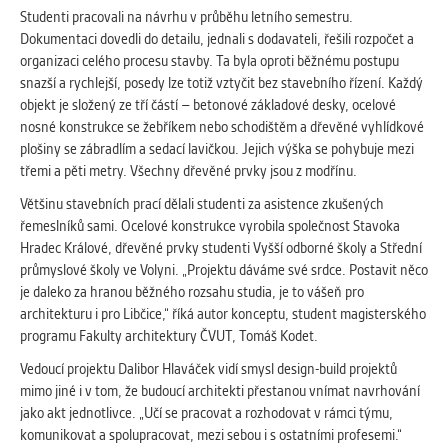
Cookies, které aplikace nedokáže zařadit.
Studenti pracovali na návrhu v průběhu letního semestru.
Naším cílem je, aby tato kategorie
Dokumentaci dovedli do detailu, jednali s dodavateli, řešili rozpočet a
zůstala prázdná a všechny cookies byly
organizaci celého procesu stavby. Ta byla oproti běžnému postupu
přiřazeny do některé z kategorií
snazší a rychlejší, posedy lze totiž vztyčit bez stavebního řízení. Každý
uvedených výše.
objekt je složený ze tří částí – betonové základové desky, ocelové
nosné konstrukce se žebříkem nebo schodištěm a dřevěné vyhlídkové
plošiny se zábradlím a sedací lavičkou. Jejich výška se pohybuje mezi
třemi a pěti metry. Všechny dřevěné prvky jsou z modřínu.
Většinu stavebních prací dělali studenti za asistence zkušených
řemeslníků sami. Ocelové konstrukce vyrobila společnost Stavoka
Hradec Králové, dřevěné prvky studenti Vyšší odborné školy a Střední
průmyslové školy ve Volyni. „Projektu dáváme své srdce. Postavit něco
je daleko za hranou běžného rozsahu studia, je to vášeň pro
architekturu i pro Libčice,“ říká autor konceptu, student magisterského
programu Fakulty architektury ČVUT, Tomáš Kodet.
Vedoucí projektu Dalibor Hlaváček vidí smysl design-build projektů
mimo jiné i v tom, že budoucí architekti přestanou vnímat navrhování
jako akt jednotlivce. „Učí se pracovat a rozhodovat v rámci týmu,
komunikovat a spolupracovat, mezi sebou i s ostatními profesemi.“