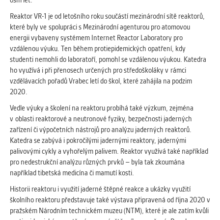
osm let.
Reaktor VR-1 je od letošního roku součástí mezinárodní sítě reaktorů,
které byly ve spolupráci s Mezinárodní agenturou pro atomovou
energii vybaveny systémem Internet Reactor Laboratory pro
vzdálenou výuku. Ten během protiepidemických opatření, kdy
studenti nemohli do laboratoří, pomohl se vzdálenou výukou. Katedra
ho využívá i při přenosech určených pro středoškoláky v rámci
vzdělávacích pořadů Vrabec letí do škol, které zahájila na podzim
2020.
Vedle výuky a školení na reaktoru probíhá také výzkum, zejména
v oblasti reaktorové a neutronové fyziky, bezpečnosti jaderných
zařízení či výpočetních nástrojů pro analýzu jaderných reaktorů.
Katedra se zabývá i pokročilými jadernými reaktory, jadernými
palivovými cykly a vyhořelým palivem. Reaktor využívá také například
pro nedestrukční analýzu různých prvků – byla tak zkoumána
například tibetská medicína či mamutí kosti.
Historii reaktoru i využití jaderné štěpné reakce a ukázky využití
školního reaktoru představuje také výstava připravená od října 2020 v
pražském Národním technickém muzeu (NTM), které je ale zatím kvůli