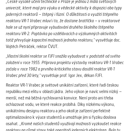
vždy aktivní.
„České vysoké učení technické v Praze je jednou z mála světových
univerzit, které mají pro výuku a vědecké aktivity k dispozici oba typy
jaderných reaktorů – štěpný i fúzní. O důležitosti a využití štěpného
ANALYTICKÉ
reaktoru VR-1 Vrabec mluví i to, že dostane bratříčka – v reaktorové
Slouží pro získávání anonymizovaných
hale se už nyní připravuje vybudování druhého školního štěpného
statistických údajů, které nám pomáhají
reaktoru VR-2. Poptávka po vzdělávacích a výzkumných aktivitách
vylepšovat naše aplikace. Zpravidla jde o
totiž převyšuje kapacitní možnosti jednoho reaktoru,“
vysvětluje doc.
cookies systémů třetích stran, které k
Vojtěch Petráček, rektor ČVUT.
těmto účelům využíváme.
„Vlastní školní reaktor se FJFI snažila vybudovat v
podstatě od svého
založení v roce 1955. Příprava projektu výstavby reaktoru VR-1 Vrabec
začala v
roce 1982 a prvního kritického stavu dosáhl reaktor VR-1
MARKETINGOVÉ
Vrabec před 30 lety,“
vysvětluje prof. Igor Jex, děkan FJFI.
Využívané za účelem zobrazení
správných nabídek a cílení obsahu podle
Reaktor VR-1 Vrabec je světově unikátní zařízení, které řadí českou
Vašich preferencí. Zpravidla jde o
republiku mezi elitu v oblasti jádra. Jeho výkon je navíc velmi nízký –
cookies systémů třetích stran, které nám
menší, než má běžná rychlovarná konvice. Není proto ani třeba
s analýzou uživatelského chování
ochlazovat vodu, ve které reakce probíhá. Díky nízkému výkonu,
pomáhají.
unikátnímu designu reaktoru a jeho okolí je zařízení perfektně
optimalizováno k výuce studentů a umožňuje jim si fyziku doslova
osahat.
„Kromě našich studentů využívají možnosti vyzkoušet reakce
OSTATNÍ
reaktoru na různé stavy také operátoři jaderných elektráren. Byla tu