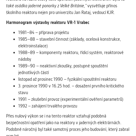
Cookies, které aplikace nedokáže zařadit.
také osádka jaderné ponorky z Velké Británie,“
vysvětluje přínos
Naším cílem je, aby tato kategorie
školního reaktoru nejen pro univerzitu Jan Rataj, vedoucí KJR.
zůstala prázdná a všechny cookies byly
Harmonogram výstavby reaktoru VR-1 Vrabec
přiřazeny do některé z kategorií
uvedených výše.
1981–84 – příprava projektu
1985–88 – stavební činnost (základy, ocelová konstrukce,
elektroinstalace)
1988–89 – komponenty reaktoru, řídicí systém, reaktorové
nádoby
1989–90 – neaktivní zkoušky, postupné spouštění
jednotlivých částí
listopad až prosinec 1990 – fyzikální spouštění reaktoru
3. prosince 1990 v 16.25 hod. – dosažení prvního kritického
stavu
1991 – zkušební provoz (experimentální ověření parametrů)
1992 – zahájení trvalého provozu
Přes nulový výkon se i na tento reaktor vztahují podobná
bezpečnostní opatření jako na reaktory v jaderných elektrárnách.
Podobně náročný byl také samotný proces jeho budování, který zabral