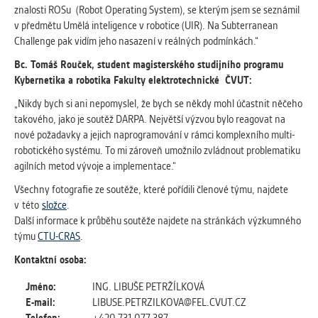
znalosti ROSu (Robot Operating System), se kterým jsem se seznámil
v předmětu Umělá inteligence v robotice (UIR). Na Subterranean
Challenge pak vidím jeho nasazení v reálných podmínkách.“
Bc. Tomáš Rouček, student magisterského studijního programu
Kybernetika
a
robotika Fakulty elektrotechnické ČVUT:
„Nikdy bych si ani nepomyslel, že bych se někdy mohl účastnit něčeho
takového, jako je soutěž DARPA. Největší výzvou bylo reagovat na
nové požadavky a jejich naprogramování v rámci komplexního multi-
robotického systému. To mi zároveň umožnilo zvládnout problematiku
agilních metod vývoje a implementace.“
Všechny fotografie ze soutěže, které pořídili členové týmu, najdete
v této
složce
.
Další informace k průběhu soutěže najdete na stránkách výzkumného
týmu
CTU-CRAS
.
Kontaktní osoba:
Jméno:
ING. LIBUŠE PETRŽÍLKOVÁ
E-mail:
LIBUSE.PETRZILKOVA@FEL.CVUT.CZ