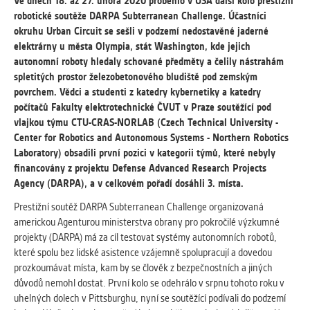
vždy aktivní.
Ve dnech 18. až 27. února 2020 proběhlo v USA další kolo prestižní
robotické soutěže DARPA Subterranean Challenge. Účastníci
okruhu Urban Circuit se sešli v podzemí nedostavěné jaderné
ANALYTICKÉ
elektrárny u města Olympia, stát Washington, kde jejich
Slouží pro získávání anonymizovaných
autonomní roboty hledaly schované předměty a čelily nástrahám
statistických údajů, které nám pomáhají
spletitých prostor železobetonového bludiště pod zemským
vylepšovat naše aplikace. Zpravidla jde o
povrchem. Vědci a studenti z katedry kybernetiky a katedry
cookies systémů třetích stran, které k
počítačů Fakulty elektrotechnické ČVUT v Praze soutěžící pod
těmto účelům využíváme.
vlajkou týmu CTU-CRAS-NORLAB (Czech Technical University -
Center for Robotics and Autonomous Systems - Northern Robotics
Laboratory) obsadili první pozici v kategorii týmů, které nebyly
MARKETINGOVÉ
financovány z projektu Defense Advanced Research Projects
Využívané za účelem zobrazení
Agency (DARPA), a v celkovém pořadí dosáhli 3. místa.
správných nabídek a cílení obsahu podle
Prestižní soutěž DARPA Subterranean Challenge organizovaná
Vašich preferencí. Zpravidla jde o
americkou Agenturou ministerstva obrany pro pokročilé výzkumné
cookies systémů třetích stran, které nám
projekty (DARPA) má za cíl testovat systémy autonomních robotů,
s analýzou uživatelského chování
které spolu bez lidské asistence vzájemně spolupracují a dovedou
pomáhají.
prozkoumávat místa, kam by se člověk z bezpečnostních a jiných
důvodů nemohl dostat. První kolo se odehrálo v srpnu tohoto roku v
uhelných dolech v Pittsburghu, nyní se soutěžící podívali do podzemí
OSTATNÍ