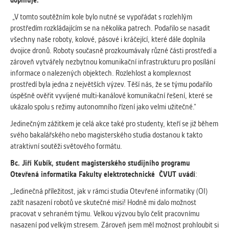
doplňuje:
„V tomto soutěžním kole bylo nutné se vypořádat s rozlehlým
prostředím rozkládajícím se na několika patrech. Podařilo se nasadit
všechny naše roboty, kolové, pásové i kráčející, které dále doplnila
dvojice dronů. Roboty současně prozkoumávaly různé části prostředí a
zároveň vytvářely nezbytnou komunikační infrastrukturu pro posílání
informace o nalezených objektech. Rozlehlost a komplexnost
prostředí byla jedna z největších výzev. Těší nás, že se týmu podařilo
úspěšně ověřit vyvíjené multi-kanálové komunikační řešení, které se
ukázalo spolu s režimy autonomního řízení jako velmi užitečné.“
Jedinečným zážitkem je celá akce také pro studenty, kteří se již během
svého bakalářského nebo magisterského studia dostanou k takto
atraktivní soutěži světového formátu.
Bc. Jiří Kubík, student magisterského studijního programu
Otevřená informatika
Fakulty elektrotechnické ČVUT uvádí
:
„Jedinečná příležitost, jak v rámci studia Otevřené informatiky (OI)
zažít nasazení robotů ve skutečné misi! Hodně mi dalo možnost
pracovat v sehraném týmu. Velkou výzvou bylo čelit pracovnímu
nasazení pod velkým stresem. Zároveň jsem měl možnost prohloubit si