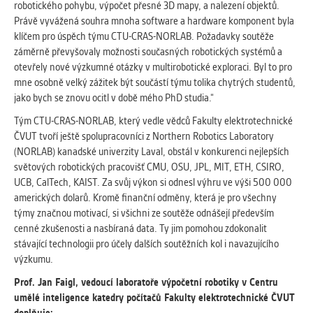
robotického pohybu, výpočet přesné 3D mapy, a nalezení objektů.
Právě vyvážená souhra mnoha software a hardware komponent byla
klíčem pro úspěch týmu CTU-CRAS-NORLAB. Požadavky soutěže
záměrně převyšovaly možnosti současných robotických systémů a
otevřely nové výzkumné otázky v multirobotické exploraci. Byl to pro
mne osobně velký zážitek být součástí týmu tolika chytrých studentů,
jako bych se znovu ocitl v době mého PhD studia.“
Tým CTU-CRAS-NORLAB, který vedle vědců Fakulty elektrotechnické
ČVUT tvoří ještě spolupracovníci z Northern Robotics Laboratory
(NORLAB) kanadské univerzity Laval, obstál v konkurenci nejlepších
světových robotických pracovišť CMU, OSU, JPL, MIT, ETH, CSIRO,
UCB, CalTech, KAIST. Za svůj výkon si odnesl výhru ve výši 500 000
amerických dolarů. Kromě finanční odměny, která je pro všechny
týmy značnou motivací, si všichni ze soutěže odnášejí především
cenné zkušenosti a nasbíraná data. Ty jim pomohou zdokonalit
stávající technologii pro účely dalších soutěžních kol i navazujícího
výzkumu.
Prof. Jan Faigl, vedoucí laboratoře výpočetní robotiky v Centru
umělé inteligence katedry počítačů Fakulty elektrotechnické ČVUT