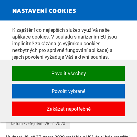
ZPRAVODAJSKÝ SERVIS
Toggle
NASTAVENÍ COOKIES
navigat
ROBOTICI Z FAKULTY
K zajištění co nejlepších služeb využívá naše
aplikace cookies. V souladu s nařízením EU jsou
ELEKTROTECHNICKÉ ČVUT V
implicitně zakázána (s výjimkou cookies
PRAZE VYHRÁLI SVĚTOVOU
nezbytných pro správné fungování aplikace) a
jejich povolení vyžaduje Váš aktivní souhlas.
SOUTĚŽ DARPA SUBTERRANEAN
Jedním klikem můžete všechny povolit nebo
CHALLENGE URBAN CIRCUIT
zakázat, případně vybrat a povolit cookies podle
Povolit všechny
kategorie. Svoje rozhodnutí můžete samozřejmě
MEZI NESPONZOROVANÝMI
kdykoli změnit.
TÝMY A OBSADILI CELKOVĚ 3.
Povolit vybrané
MÍSTO
POTŘEBNÉ
Zakázat nepotřebné
Technické cookies využívané aplikacemi
ČVUT pro uchování jejich nastavení,
Datum zveřejnění:
vlastností a identifikátorů relace. Jsou
28. 2. 2020
nezbytné pro správné fungování a jsou