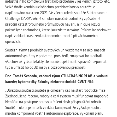
industriálního komplexu a třetí kolo proběhne v jeskyních již toto léto.
Cookies, které aplikace nedokáže zařadit.
Velké finále kombinující všechny předchozí výzvy soutěže je
Naším cílem je, aby tato kategorie
naplánováno na srpen 2021. Ve všech kolech soutěže Subterranean
zůstala prázdná a všechny cookies byly
Challenge DARPA věrně simuluje náročné podmínky způsobené
přiřazeny do některé z kategorií
přírodní katastrofou nebo průmyslovou havárií, a iniciuje rozvoj
uvedených výše.
pokročilých technologií, které jsou zde testovány. Průlom lze očekávat
např. v oblasti nasazení autonomních robotů při záchranných
operacích.
Soutěžní týmy z předních světových univerzit měly za úkol nasadit
autonomní systémy v podzemní prostředí, zmapovat ho a odhalit
všechny ukryté artefakty. Je nutné objekt najít, správně rozpoznat
typ a umístit ho do 3D mapy s požadovanou přesností.
Doc. Tomáš Svoboda, vedoucí týmu CTU-CRAS-NORLAB a vedoucí
katedry kybernetiky Fakulty elektrotechnické ČVUT říká:
„Důležitou součástí soutěže je omezený čas na start robotické mise.
Zjednodušeně řečeno, roboty a celý systém musí fungovat napoprvé.
Není čas na postupné opravy a řešení chyb při spouštění robotů.
Soutěžní úloha je natolik veliká a komplexní, že vyžaduje souhru
mnoha komponent včetně autonomní explorace, vykonání plánu