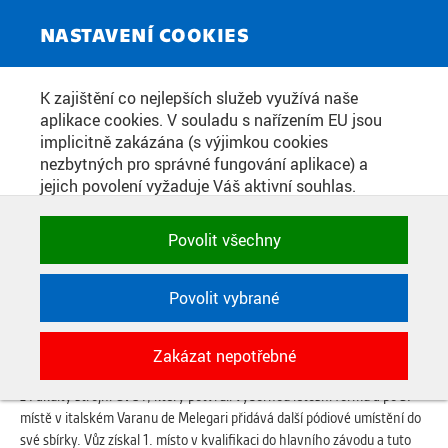
ZPRAVODAJSKÝ SERVIS
Toggle
NASTAVENÍ COOKIES
navigat
STUDENTSKÉ FORMULE ČVUT V
K zajištění co nejlepších služeb využívá naše
aplikace cookies. V souladu s nařízením EU jsou
PRAZE PŘIVEZLY Z MOSTU
implicitně zakázána (s výjimkou cookies
ZLATOU A STŘÍBRNOU MEDAILI
nezbytných pro správné fungování aplikace) a
jejich povolení vyžaduje Váš aktivní souhlas.
Jedním klikem můžete všechny povolit nebo
zakázat, případně vybrat a povolit cookies podle
Datum zveřejnění:
19. 8. 2019
Povolit všechny
kategorie. Svoje rozhodnutí můžete samozřejmě
kdykoli změnit.
Ve dnech 13. až 17. srpna se na polygonu u Autodromu Most konal
mezinárodní závod studentských formulí Formula Student Czech
Povolit vybrané
Republic, na který každoročně dorazí univerzitní týmy z celého
POTŘEBNÉ
světa.
Zakázat nepotřebné
Technické cookies využívané aplikacemi
První místo v kategorii spalovacích formulí získal tým CTU CarTech
ČVUT pro uchování jejich nastavení,
z Fakulty strojní ČVUT, který potvrdil výbornou letošní formu a po 3.
vlastností a identifikátorů relace. Jsou
místě v italském Varanu de Melegari přidává další pódiové umístění do
nezbytné pro správné fungování a jsou
své sbírky. Vůz získal 1. místo v kvalifikaci do hlavního závodu a tuto