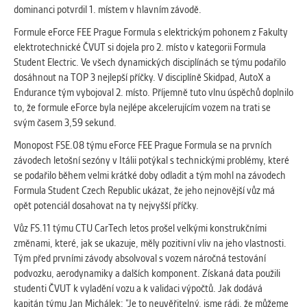
vždy aktivní.
dominanci potvrdil 1. místem v hlavním závodě.
Formule eForce FEE Prague Formula s elektrickým pohonem z Fakulty
ANALYTICKÉ
elektrotechnické ČVUT si dojela pro 2. místo v kategorii Formula
Slouží pro získávání anonymizovaných
Student Electric. Ve všech dynamických disciplínách se týmu podařilo
statistických údajů, které nám pomáhají
dosáhnout na TOP 3 nejlepší příčky. V disciplíně Skidpad, AutoX a
vylepšovat naše aplikace. Zpravidla jde o
Endurance tým vybojoval 2. místo. Příjemně tuto vlnu úspěchů doplnilo
cookies systémů třetích stran, které k
to, že formule eForce byla nejlépe akcelerujícím vozem na trati se
těmto účelům využíváme.
svým časem 3,59 sekund.
Monopost FSE.08 týmu eForce FEE Prague Formula se na prvních
závodech letošní sezóny v Itálii potýkal s technickými problémy, které
MARKETINGOVÉ
se podařilo během velmi krátké doby odladit a tým mohl na závodech
Využívané za účelem zobrazení
Formula Student Czech Republic ukázat, že jeho nejnovější vůz má
správných nabídek a cílení obsahu podle
opět potenciál dosahovat na ty nejvyšší příčky.
Vašich preferencí. Zpravidla jde o
cookies systémů třetích stran, které nám
Vůz FS.11 týmu CTU CarTech letos prošel velkými konstrukčními
s analýzou uživatelského chování
změnami, které, jak se ukazuje, měly pozitivní vliv na jeho vlastnosti.
pomáhají.
Tým před prvními závody absolvoval s vozem náročná testování
podvozku, aerodynamiky a dalších komponent. Získaná data použili
studenti ČVUT k vyladění vozu a k validaci výpočtů. Jak dodává
OSTATNÍ
kapitán týmu Jan Michálek: ”Je to neuvěřitelný, jsme rádi, že můžeme