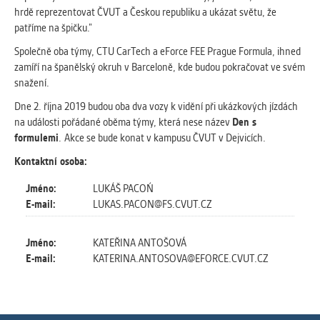
Cookies, které aplikace nedokáže zařadit.
hrdě reprezentovat ČVUT a Českou republiku a ukázat světu, že
Naším cílem je, aby tato kategorie
patříme na špičku.”
zůstala prázdná a všechny cookies byly
Společně oba týmy, CTU CarTech a eForce FEE Prague Formula, ihned
přiřazeny do některé z kategorií
zamíří na španělský okruh v Barceloně, kde budou pokračovat ve svém
uvedených výše.
snažení.
Dne 2. října 2019 budou oba dva vozy k vidění při ukázkových jízdách
na události pořádané oběma týmy, která nese název
Den s
formulemi
. Akce se bude konat v kampusu ČVUT v Dejvicích.
Kontaktní osoba:
Jméno:
LUKÁŠ PACOŃ
E-mail:
LUKAS.PACON@FS.CVUT.CZ
Jméno:
KATEŘINA ANTOŠOVÁ
E-mail:
KATERINA.ANTOSOVA@EFORCE.CVUT.CZ