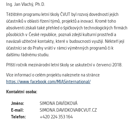
vždy aktivní.
Ing. Jan Vlachý, Ph.D.
Těžištěm programu letní školy ČVUT byl rozvoj dovedností jejích
ANALYTICKÉ
účastníků v oblasti řízení týmů, projektů a inovací. Kromě toho
Slouží pro získávání anonymizovaných
absolventi získali také přehled o špičkových technologických firmách
statistických údajů, které nám pomáhají
působících v České republice, poznali zdejší kulturní prostředí a
vylepšovat naše aplikace. Zpravidla jde o
navázali užitečné kontakty, které v budoucnosti využijí. Někteří její
cookies systémů třetích stran, které k
účastníci se do Prahy vrátí v rámci výměnných programů či k
těmto účelům využíváme.
dalšímu řádnému studiu.
Příští ročník mezinárodní letní školy se uskuteční v červenci 2018.
MARKETINGOVÉ
Více informací o celém projektu naleznete na stránce
Využívané za účelem zobrazení
https://www.facebook.com/MIASinternational/
správných nabídek a cílení obsahu podle
Kontaktní osoba:
Vašich preferencí. Zpravidla jde o
cookies systémů třetích stran, které nám
Jméno:
SIMONA DAVÍDKOVÁ
s analýzou uživatelského chování
E-mail:
SIMONA.DAVIDKOVA@CVUT.CZ
pomáhají.
Telefon:
+420 224 353 164
OSTATNÍ