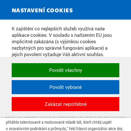
ZPRAVODAJSKÝ SERVIS
Toggle
NASTAVENÍ COOKIES
navigat
MEZINÁRODNÍ LETNÍ ŠKOLA NA
K zajištění co nejlepších služeb využívá naše
aplikace cookies. V souladu s nařízením EU jsou
MASARYKOVĚ ÚSTAVU ČVUT
implicitně zakázána (s výjimkou cookies
PŘIVÍTALA ČTYŘICET ÚČASTNÍKŮ
nezbytných pro správné fungování aplikace) a
jejich povolení vyžaduje Váš aktivní souhlas.
Jedním klikem můžete všechny povolit nebo
zakázat, případně vybrat a povolit cookies podle
Datum zveřejnění:
25. 7. 2017
Povolit všechny
kategorie. Svoje rozhodnutí můžete samozřejmě
kdykoli změnit.
Čtyři desítky studentek a studentů z Číny, Vietnamu, Taiwanu,
Austrálie, Koreje, Ruska, Thajska, Spojených států amerických a
Povolit vybrané
Uzbekistánu absolvovalo během prvních tří prázdninových týdnů na
POTŘEBNÉ
Masarykově ústavu vyšších studií ČVUT v Praze první ročník
Zakázat nepotřebné
Technické cookies využívané aplikacemi
Mezinárodní letní školy Innovation Leadership for Industry.
ČVUT pro uchování jejich nastavení,
„ČVUT tím obstálo v náročné mezinárodní konkurenci a z celého světa
vlastností a identifikátorů relace. Jsou
přitáhlo talentované a motivované mladé lidi, kteří chtějí uspět
nezbytné pro správné fungování a jsou
v inovativním podnikání a průmyslu,“ řekl hlavní organizátor akce doc.