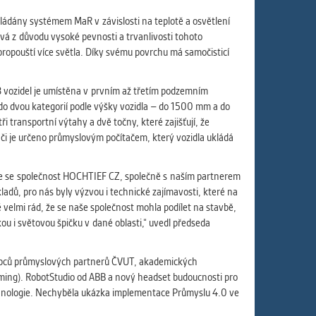
vládány systémem MaR v závislosti na teplotě a osvětlení
žívá z důvodu vysoké pevnosti a trvanlivosti tohoto
propouští více světla. Díky svému povrchu má samočisticí
8 vozidel je umístěna v prvním až třetím podzemním
 do dvou kategorií podle výšky vozidla – do 1500 mm a do
transportní výtahy a dvě točny, které zajišťují, že
dači je určeno průmyslovým počítačem, který vozidla ukládá
 že se společnost HOCHTIEF CZ, společně s naším partnerem
dů, pro nás byly výzvou i technické zajímavosti, které na
ě velmi rád, že se naše společnost mohla podílet na stavbě,
kou i světovou špičku v dané oblasti,“ uvedl předseda
stupců průmyslových partnerů ČVUT, akademických
mming). RobotStudio od ABB a nový headset budoucnosti pro
echnologie. Nechyběla ukázka implementace Průmyslu 4.0 ve