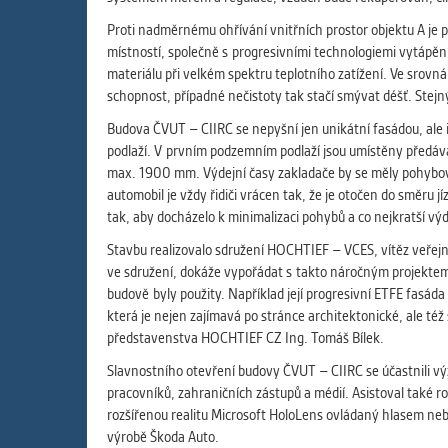
Proti nadměrnému ohřívání vnitřních prostor objektu A je p
místností, společně s progresivními technologiemi vytápění 
materiálu při velkém spektru teplotního zatížení. Ve srov
schopnost, případné nečistoty tak stačí smývat déšť. Stejný
Budova ČVUT – CIIRC se nepyšní jen unikátní fasádou, ale
podlaží. V prvním podzemním podlaží jsou umístěny předávac
max. 1900 mm. Výdejní časy zakladače by se měly pohybovat
automobil je vždy řidiči vrácen tak, že je otočen do směru 
tak, aby docházelo k minimalizaci pohybů a co nejkratší výde
Stavbu realizovalo sdružení HOCHTIEF – VCES, vítěz veřej
ve sdružení, dokáže vypořádat s takto náročným projektem
budově byly použity. Například její progresivní ETFE fasáda
která je nejen zajímavá po stránce architektonické, ale též 
představenstva HOCHTIEF CZ Ing. Tomáš Bílek.
Slavnostního otevření budovy ČVUT – CIIRC se účastnili v
pracovníků, zahraničních zástupů a médií. Asistoval také 
rozšířenou realitu Microsoft HoloLens ovládaný hlasem ne
výrobě Škoda Auto.