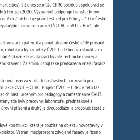
ám
t cities). Již dnes se může CIIRC pochlubit spoluprací se
ch
ojektů Horizon 2020. Významně podporuje transfer know-
us. Aktuálně buduje první testbed pro Průmysl 4.0 v České
ejsilnějším partnerem projektů CIIRC je VUT v Brně, ale
tovek inovací a patentů a pomáhali jsme české vědě prosadit
le
ky, robotiky a kybernetiky ČVUT bude budova sloužit jako
 s
náměstí vznikla revitalizací bývalé Technické menzy a
ého stavění. Za zmínku stojí také předsazená vnější fasáda
ostorová rezerva v ulici Jugoslávských partyzánů pro
ie
ční akce ČVUT – CIIRC. Projekt ČVUT – CIIRC v této fázi
ií
kovacích míst, určeným pro pedagogy a zaměstnance ČVUT.
stěny zde byly pracovny, laboratoře, přednáškové a
rovni přízemí a druhý je dvoupodlažní a propojuje šesté a
ové konstrukci, která je použita na objektu novostavby v
kolektor. Větrání meziprostoru zdvojené fasády je řízeno