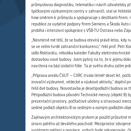
Slouží pro
průmyslovou diagnostiku, telematiku i návrh uživatelsky př
pomáhají vy
špičkovými výzkumnými centry v zahraničí, stal se řešite
stran, kter
how směrem k průmyslu a spolupracuje s desítkami firem, n
republice za vydatné podpory firem Siemens a Škoda Auto i 
probíhá i intenzivní spolupráce s VŠB-TU Ostrava nebo Záp
MARKETIN
„Nesmírně mě těší, že se budova otevírá právě letos, kdy na
Využívané 
se ve velmi tvrdé zahraniční konkurenci,“ řekl prof. Petr 
Vašich prefe
sídlo Rektorátu, několika kateder Fakulty elektrotechnick
analýzou už
dostavbou nové budovy. Jsem pyšný na to, že k jejímu doko
navržená na bázi izolační fólie. Ta je svého druhu zatím jed
OSTATNÍ
„Příprava areálu ČVUT – CIIRC trvala téměř deset let, počí
Cookies, kt
inovační výzkumné, vědecké a výukové aktivity,“ doplnil pr
zůstala prá
řešil dvě budovy. Novostavba je desetipodlažní budova se
uvedených v
Pětipodlažní budova původní Technické menzy (objekt B) b
prezentační prostory, počítačové učebny a stravovací menz
sedmé podlaží objektu B se sedmým a osmým podlažím obje
Zajímavým architektonickým prvkem je použití průsvitné me
úrovni pátého až devátého poschodí. Meziprostor zdvojené f
systémem měření a regulace, vzduch bude rekuperován, č