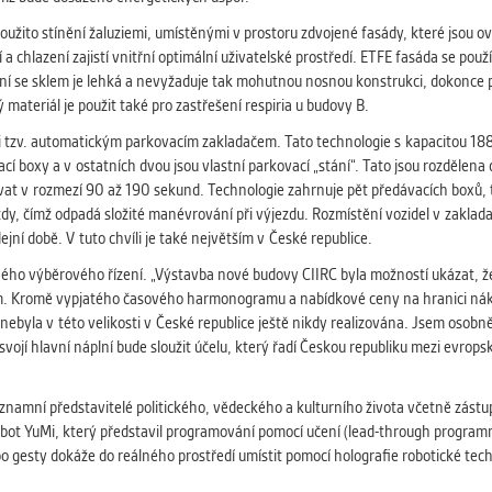
oužito stínění žaluziemi, umístěnými v prostoru zdvojené fasády, které jsou o
a chlazení zajistí vnitřní optimální uživatelské prostředí. ETFE fasáda se pou
nání se sklem je lehká a nevyžaduje tak mohutnou nosnou konstrukci, dokonce 
 materiál je použit také pro zastřešení respiria u budovy B.
 i tzv. automatickým parkovacím zakladačem. Tato technologie s kapacitou 18
í boxy a v ostatních dvou jsou vlastní parkovací „stání“. Tato jsou rozdělena
 v rozmezí 90 až 190 sekund. Technologie zahrnuje pět předávacích boxů, tři 
jízdy, čímž odpadá složité manévrování při výjezdu. Rozmístění vozidel v zakla
jní době. V tuto chvíli je také největším v České republice.
ného výběrového řízení. „Výstavba nové budovy CIIRC byla možností ukázat,
. Kromě vypjatého časového harmonogramu a nabídkové ceny na hranici nákla
 nebyla v této velikosti v České republice ještě nikdy realizována. Jsem osobn
svojí hlavní náplní bude sloužit účelu, který řadí Českou republiku mezi evrops
ýznamní představitelé politického, vědeckého a kulturního života včetně zá
robot YuMi, který představil programování pomocí učení (lead-through progra
bo gesty dokáže do reálného prostředí umístit pomocí holografie robotické t