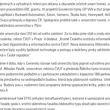
 získávání anonymizovaných statistických údajů, které n
íjemných a výhodných řešení pro občany a obyvatele (včetně smart homes, smar
lepšovat naše aplikace. Zpravidla jde o cookies systémů třetí
lským pracovištěm ERC grantu, tří projektů Excelentní týmy OP VVV a čtyř pr
é k těmto účelům využíváme.
apříklad s Rockwell Automation, Eaton, Siemens, Škoda Auto, Honeywell, Airb
Svazu průmyslu a dopravy ČR. Spolupráce probíhá také v univerzitní rovině, n
adočeskou univerzitou v Plzni.
GOVÉ
še univerzita slaví 310 let od svého založení. Za tu dobu jsme stáli u zrodu s
za účelem zobrazení správných nabídek a cílení obsahu pod
Konvalinka, rektor ČVUT v Praze. A dodává: „Kromě Českého institutu informati
rencí. Zpravidla jde o cookies systémů třetích stran, které nám
é a části Výpočetního a informačního centra ČVUT. Nová dominanta Vítězného 
ivatelského chování pomáhají.
nčení byly využity špičkové technologie a postupy a dodrženy prvky udržiteln
iná v České republice.“
táme-li dobu, kdy v Generelu rozvoje naší univerzity byla poprvé vytvořena pr
eré aplikace nedokáže zařadit. Naším cílem je, aby tato kategor
of. Miloslav Pavlík, zmocněnec rektora ČVUT a předseda Řídícího týmu Investi
zdná a všechny cookies byly přiřazeny do některé z kategor
 třemi podzemními podlažími a s parkovacím zakladačem s kapacitou 188 par
ýše.
yla přestavěna na sedmipodlažní budovu, která byla půdorysně rozšířena. Umí
a. Budovy jsou v nadzemní části propojeny dvěma spojovacími krčky, jeden na ú
ktu A.
mbránové folie ETFE (ethylen-tetrafluorethylen), kotvené k samostatné ocel
asády spolu s vnitřní skleněnou fasádou blokového typu slouží jako sluneční 
ímž bude dosaženo energetických úspor.