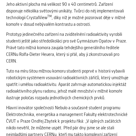
vždy aktivní.
Jeho aktivní plocha má velikost 90 x 40 centimetrů. Zařízení
disponuje několika světovými unikáty. Tvůrci do něj implementovali
TM
technologii CrystalView
, díky níž je možné pozorovat děje v mlžné
ANALYTICKÉ
komoře v dosud nebývalém kontrastu a ostrosti.
Slouží pro získávání anonymizovaných
statistických údajů, které nám pomáhají
Prototyp jedinečného zařízení na zviditelnění radioaktivity vyrobili
vylepšovat naše aplikace. Zpravidla jde o
studenti ještě jako středoškoláci pro své Gymnázium Opatov v Praze.
cookies systémů třetích stran, které k
Právě tato mlžná komora zaujala tehdejšího generálního ředitele
těmto účelům využíváme.
CERNu Rolfa-Dieter Heuera, který si přál, aby ji zkonstruovali pro
CERN.
Tuto na míru šitou mlžnou komoru studenti poprvé v historii vybavili
MARKETINGOVÉ
robotickým systémem vsouvání radioaktivních zářičů, který umožňuje
Využívané za účelem zobrazení
spatřit i umělou radioaktivitu. Aparát zahrnuje automatickou injektáž
správných nabídek a cílení obsahu podle
radioaktivního plynu radonu, jehož malé množství v mlžné komoře
Vašich preferencí. Zpravidla jde o
ilustruje poločas rozpadu jednotlivých chemických prvků.
cookies systémů třetích stran, které nám
s analýzou uživatelského chování
Hlavní inovátor společnosti Nebulo a současně student programu
pomáhají.
Elektrotechnika, energetika a management Fakulty elektrotechnické
ČVUT v Praze Ondřej Zbytek k projektu říká: „V úplných začátcích
nikdo nevěřil, že můžeme uspět. Před pár dny jsme se ale stali
OSTATNÍ
nejmladšími partnery CERNu, kteří mu takto komplexní zařízení