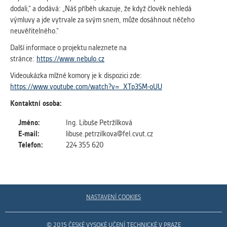
Cookies, které aplikace nedokáže zařadit.
dodali,“ a dodává: „Náš příběh ukazuje, že když člověk nehledá
Naším cílem je, aby tato kategorie
výmluvy a jde vytrvale za svým snem, může dosáhnout něčeho
zůstala prázdná a všechny cookies byly
neuvěřitelného.“
přiřazeny do některé z kategorií
Další informace o projektu naleznete na
uvedených výše.
stránce:
https://www.nebulo.cz
Videoukázka mlžné komory je k dispozici zde:
https://www.youtube.com/watch?v=_XTp3SM-oUU
Kontaktní osoba:
Jméno:
Ing. Libuše Petržílková
E-mail:
libuse.petrzilkova@fel.cvut.cz
Telefon:
224 355 620
NASTAVENÍ COOKIES
© 2015 ČESKÉ VYSOKÉ UČENÍ TECHNICKÉ V PRAZE