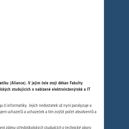
ám
ch
le
 s
ie
tiku (Aliance). V jejím čele stojí děkan Fakulty
ií
ských studujících o nabízené elektroinženýrské a IT
u či informatiky. Jejich nedostatek už nyní paralyzuje a
zájem uchazečů a uchazeček a tím zvýšit počet absolventů a
ení zájmu středoškolských studujících o technické obory,