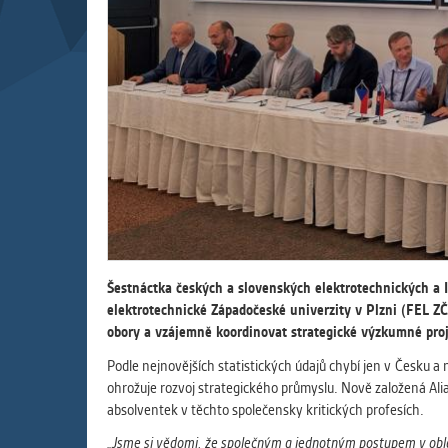
Slouží pro
pomáhají vy
stran, kter
MARKETIN
Využívané 
Vašich prefe
analýzou už
OSTATNÍ
Cookies, kt
Šestnáctka českých a slovenských elektrotechnických a IT
zůstala prá
elektrotechnické Západočeské univerzity v Plzni (FEL ZČ
uvedených v
obory a vzájemně koordinovat strategické výzkumné proj
Podle nejnovějších statistických údajů chybí jen v Česku a 
ohrožuje rozvoj strategického průmyslu. Nově založená Alia
absolventek v těchto společensky kritických profesích.
„Jsme si vědomi, že společným a jednotným postupem v oblast