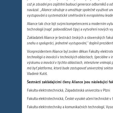
což je zásadní pro zajištění budoucí generace odborníků a 
navázal:
„Aliance sdružuje a umožňuje společně využívat un
vystupování a systematické směřování k evropskému leadershi
Aliance tak chce být svými kompetencemi a moderním vybav
technologií (např. polovodičové čipy) a vytvoření nových v
Zakladateli Aliance je šestnáct českých a slovenských fakul
snahu o spolupráci, jednotné vystupování,“
doplnil prezident
Viceprezidentem Aliance byl zvolen děkan Fakulty elektrote
technológii a inovácií v technických oblastiach, špeciálne v
výskumu a inovácií v týchto oblastiach, intenzívne vnímajú
má byť platforma, ktorá bude zastupovať univerzitný sektor
Vladimír Kutiš.
Šestnácti zakládajícími členy Aliance jsou následující fa
Fakulta elektrotechnická, Západočeská univerzita v Plzni
Fakulta elektrotechnická, České vysoké učení technické v
Fakulta elektrotechniky a komunikačních technologií, Vyso