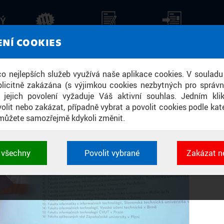
KÝ
 IT OBORY A SPOLUPRÁCE NA INOVA
AKTUALITY
STALO SE
TISKOVÉ ZPRÁVY
ZPR
ENÍ COOKIES
FAKULT MÁ JASNÉ CÍLE
 co nejlepších služeb využívá naše aplikace cookies. V souladu
licitně zakázána (s výjimkou cookies nezbytných pro správ
a jejich povolení vyžaduje Váš aktivní souhlas. Jedním kl
olit nebo zakázat, případně vybrat a povolit cookies podle kate
můžete samozřejmě kdykoli změnit.
t všechny
Povolit vybrané
Zakázat n
 cookies využívané aplikacemi ČVUT pro uchování jeji
vlastností a identifikátorů relace. Jsou nezbytné pro správ
jsou vždy aktivní.
É