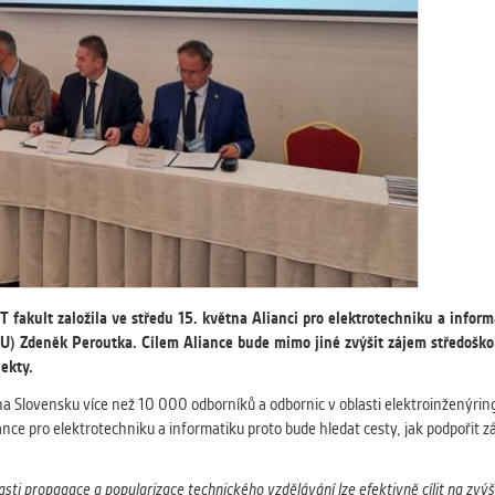
 získávání anonymizovaných statistických údajů, které n
lepšovat naše aplikace. Zpravidla jde o cookies systémů třetí
é k těmto účelům využíváme.
GOVÉ
za účelem zobrazení správných nabídek a cílení obsahu pod
rencí. Zpravidla jde o cookies systémů třetích stran, které nám
ivatelského chování pomáhají.
eré aplikace nedokáže zařadit. Naším cílem je, aby tato kategor
 fakult založila ve středu 15. května Alianci pro elektrotechniku a informa
zdná a všechny cookies byly přiřazeny do některé z kategor
U) Zdeněk Peroutka. Cílem Aliance bude mimo jiné zvýšit zájem středoškol
ýše.
ekty.
na Slovensku více než 10 000 odborníků a odbornic v oblasti elektroinženýring
nce pro elektrotechniku a informatiku proto bude hledat cesty, jak podpořit 
i propagace a popularizace technického vzdělávání lze efektivně cílit na zvýš