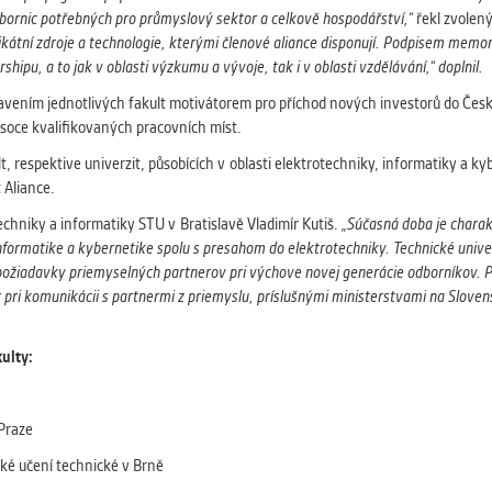
odbornic potřebných pro průmyslový sektor a celkově hospodářství,“
řekl zvolen
ikátní zdroje a technologie, kterými členové aliance disponují. Podpisem memo
pu, a to jak v oblasti výzkumu a vývoje, tak i v oblasti vzdělávání,“ doplnil.
ením jednotlivých fakult motivátorem pro příchod nových investorů do Česka 
ysoce kvalifikovaných pracovních míst.
t, respektive univerzit, působících v oblasti elektrotechniky, informatiky a ky
 Aliance.
chniky a informatiky STU v Bratislavě Vladimír Kutiš.
„Súčasná doba je chara
 informatike a kybernetike spolu s presahom do elektrotechniky. Technické univer
 požiadavky priemyselných partnerov pri výchove novej generácie odborníkov. Pr
 pri komunikácii s partnermi z priemyslu, príslušnými ministerstvami na Sloven
kulty:
 Praze
ké učení technické v Brně