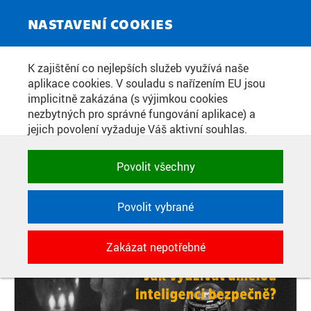
ZPRAVODAJSKÝ SERVIS
Toggle
NASTAVENÍ COOKIES
navigat
PODCAST JEDNIČKY A NULY: JAK
K zajištění co nejlepších služeb využívá naše
aplikace cookies. V souladu s nařízením EU jsou
VYUŽÍVAT UMĚLOU INTELIGENCI
implicitně zakázána (s výjimkou cookies
BEZPEČNĚ?
nezbytných pro správné fungování aplikace) a
jejich povolení vyžaduje Váš aktivní souhlas.
Jedním klikem můžete všechny povolit nebo
zakázat, případně vybrat a povolit cookies podle
Datum zveřejnění:
12. 9. 2023
Povolit všechny
kategorie. Svoje rozhodnutí můžete samozřejmě
kdykoli změnit.
Povolit vybrané
POTŘEBNÉ
Zakázat nepotřebné
Technické cookies využívané aplikacemi
ČVUT pro uchování jejich nastavení,
vlastností a identifikátorů relace. Jsou
nezbytné pro správné fungování a jsou