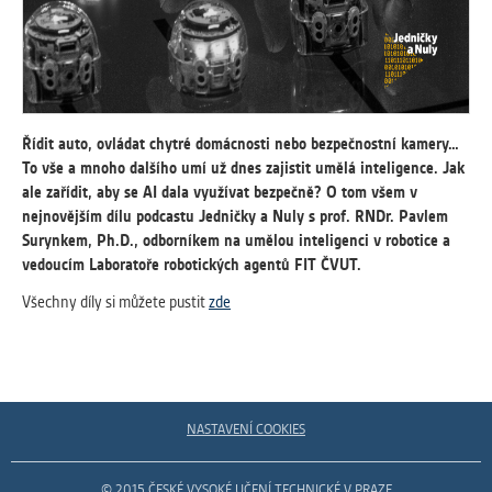
vždy aktivní.
ANALYTICKÉ
Slouží pro získávání anonymizovaných
statistických údajů, které nám pomáhají
Řídit auto, ovládat chytré domácnosti nebo bezpečnostní kamery…
vylepšovat naše aplikace. Zpravidla jde o
To vše a mnoho dalšího umí už dnes zajistit umělá inteligence. Jak
cookies systémů třetích stran, které k
ale zařídit, aby se AI dala využívat bezpečně? O tom všem v
těmto účelům využíváme.
nejnovějším dílu podcastu Jedničky a Nuly s prof. RNDr. Pavlem
Surynkem, Ph.D., odborníkem na umělou inteligenci v robotice a
MARKETINGOVÉ
vedoucím Laboratoře robotických agentů FIT ČVUT.
Využívané za účelem zobrazení
Všechny díly si můžete pustit
zde
správných nabídek a cílení obsahu podle
Vašich preferencí. Zpravidla jde o
cookies systémů třetích stran, které nám
s analýzou uživatelského chování
pomáhají.
NASTAVENÍ COOKIES
OSTATNÍ
© 2015 ČESKÉ VYSOKÉ UČENÍ TECHNICKÉ V PRAZE