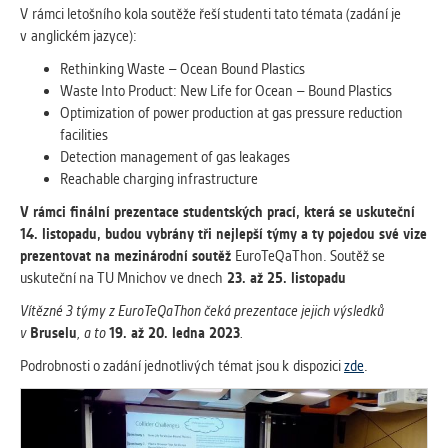
V rámci letošního kola soutěže řeší studenti tato témata (zadání je
Cookies, které aplikace nedokáže zařadit.
v anglickém jazyce):
Naším cílem je, aby tato kategorie
zůstala prázdná a všechny cookies byly
Rethinking Waste – Ocean Bound Plastics
přiřazeny do některé z kategorií
Waste Into Product: New Life for Ocean – Bound Plastics
uvedených výše.
Optimization of power production at gas pressure reduction
facilities
Detection management of gas leakages
Reachable charging infrastructure
V rámci finální prezentace studentských prací, která se uskuteční
14. listopadu, budou vybrány tři nejlepší týmy a ty pojedou své vize
prezentovat na mezinárodní soutěž
EuroTeQaThon. Soutěž se
uskuteční na TU Mnichov ve dnech
23. až 25. listopadu
Vítězné 3 týmy z EuroTeQaThon čeká prezentace jejich výsledků
v
Bruselu
, a to
19. až 20. ledna 2023
.
Podrobnosti o zadání jednotlivých témat jsou k dispozici
zde
.