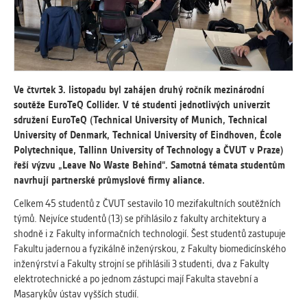
vždy aktivní.
ANALYTICKÉ
Slouží pro získávání anonymizovaných
statistických údajů, které nám pomáhají
Ve čtvrtek 3. listopadu byl zahájen druhý ročník mezinárodní
vylepšovat naše aplikace. Zpravidla jde o
soutěže EuroTeQ Collider. V té studenti jednotlivých univerzit
cookies systémů třetích stran, které k
sdružení EuroTeQ (Technical University of Munich, Technical
těmto účelům využíváme.
University of Denmark, Technical University of Eindhoven, École
Polytechnique, Tallinn University of Technology a ČVUT v Praze)
MARKETINGOVÉ
řeší výzvu „Leave No Waste Behind“. Samotná témata studentům
navrhují partnerské průmyslové firmy aliance.
Využívané za účelem zobrazení
správných nabídek a cílení obsahu podle
Celkem 45 studentů z ČVUT sestavilo 10 mezifakultních soutěžních
Vašich preferencí. Zpravidla jde o
týmů. Nejvíce studentů (13) se přihlásilo z fakulty architektury a
cookies systémů třetích stran, které nám
shodně i z Fakulty informačních technologií. Šest studentů zastupuje
s analýzou uživatelského chování
Fakultu jadernou a fyzikálně inženýrskou, z Fakulty biomedicínského
pomáhají.
inženýrství a Fakulty strojní se přihlásili 3 studenti, dva z Fakulty
elektrotechnické a po jednom zástupci mají Fakulta stavební a
Masarykův ústav vyšších studií.
OSTATNÍ