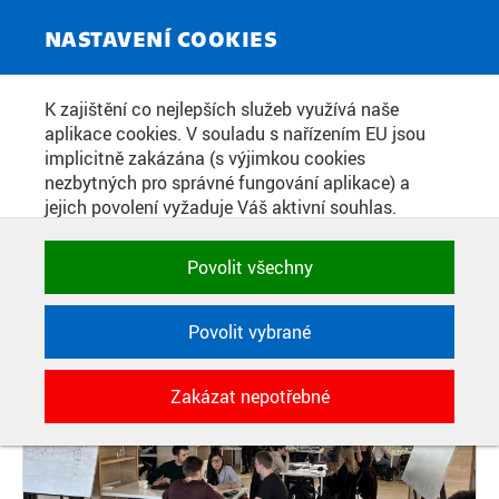
ZPRAVODAJSKÝ SERVIS
Toggle
NASTAVENÍ COOKIES
navigat
DO SOUTĚŽE EUROTEQ COLLIDER
K zajištění co nejlepších služeb využívá naše
aplikace cookies. V souladu s nařízením EU jsou
SE PŘIHLÁSILO 10
implicitně zakázána (s výjimkou cookies
STUDENTSKÝCH TÝMŮ
nezbytných pro správné fungování aplikace) a
jejich povolení vyžaduje Váš aktivní souhlas.
Jedním klikem můžete všechny povolit nebo
zakázat, případně vybrat a povolit cookies podle
Datum zveřejnění:
7. 11. 2022
Povolit všechny
kategorie. Svoje rozhodnutí můžete samozřejmě
kdykoli změnit.
Povolit vybrané
POTŘEBNÉ
Zakázat nepotřebné
Technické cookies využívané aplikacemi
ČVUT pro uchování jejich nastavení,
vlastností a identifikátorů relace. Jsou
nezbytné pro správné fungování a jsou