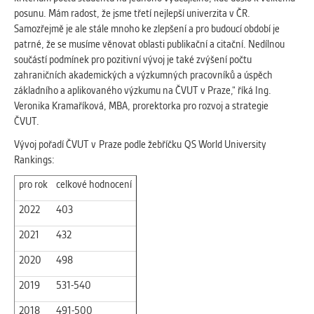
posunu. Mám radost, že jsme třetí nejlepší univerzita v ČR.
Samozřejmě je ale stále mnoho ke zlepšení a pro budoucí období je
patrné, že se musíme věnovat oblasti publikační a citační. Nedílnou
součástí podmínek pro pozitivní vývoj je také zvýšení počtu
zahraničních akademických a výzkumných pracovníků a úspěch
základního a aplikovaného výzkumu na ČVUT v Praze,“ říká Ing.
Veronika Kramaříková, MBA, prorektorka pro rozvoj a strategie
ČVUT.
Vývoj pořadí ČVUT v Praze podle žebříčku QS World University
Rankings:
pro rok
celkové hodnocení
2022
403
2021
432
2020
498
2019
531-540
2018
491-500