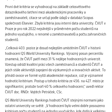
Cookies, které aplikace nedokáže zařadit.
První dvě kritéria se vyhodnocují na základě celosvětového
Naším cílem je, aby tato kategorie
dotazníkového šetření mezi akademickými pracovníky a
zůstala prázdná a všechny cookies byly
zaměstnavateli, citace se určují podle údajů v databázi Scopus
přiřazeny do některé z kategorií
společnosti Elsevier. Zbylá kritéria jsou interní data univerzity. ČVUT v
uvedených výše.
Praze je pro rok 2022 nejsilnější v průměrném počtu studentů na
jednoho vyučujícího, v renomé u zaměstnavatelů a počtu zahraničních
studentů.
„Celková 403. pozice je dosud nejlepším umístěním ČVUT v historii
hodnocení QS World University Rankings. Výrazný posun percentilu
znamená, že ČVUT patří mezi 31 % nejlépe hodnocených univerzit.
Vzestup odráží kvalitní práci všech zaměstnanců a studentů ČVUT a
jejich stále aktivnější zapojení do výzkumných a inovačních aktivit. To
přináší ovoce ve formě vyšší akademické reputace, což je významné
hodnotící kritérium. Postup u tohoto kritéria ze 456. na 427. místo je
signifikantní, protože tvoří 40 % celkového hodnocení,“ uvedl rektor
ČVUT doc. RNDr. Vojtěch Petráček, CSc.
QS World University Rankings hodnotí ČVUT stejnými normami jako
ostatní univerzity ve světě. „V hodnocení bylo velmi dobře posouzeno
kritérium počtu studentů na jednoho vyučujícího, kde došlo k velkému