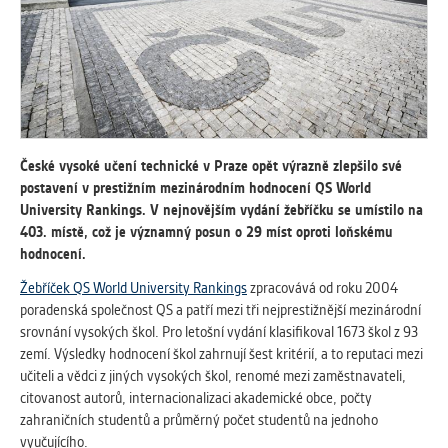
vždy aktivní.
ANALYTICKÉ
Slouží pro získávání anonymizovaných
statistických údajů, které nám pomáhají
vylepšovat naše aplikace. Zpravidla jde o
cookies systémů třetích stran, které k
České vysoké učení technické v Praze opět výrazně zlepšilo své
těmto účelům využíváme.
postavení v prestižním mezinárodním hodnocení QS World
University Rankings. V nejnovějším vydání žebříčku se umístilo na
403. místě, což je významný posun o 29 míst oproti loňskému
MARKETINGOVÉ
hodnocení.
Využívané za účelem zobrazení
správných nabídek a cílení obsahu podle
Žebříček QS World University Rankings
zpracovává od roku 2004
Vašich preferencí. Zpravidla jde o
poradenská společnost QS a patří mezi tři nejprestižnější mezinárodní
cookies systémů třetích stran, které nám
srovnání vysokých škol. Pro letošní vydání klasifikoval 1673 škol z 93
s analýzou uživatelského chování
zemí. Výsledky hodnocení škol zahrnují šest kritérií, a to reputaci mezi
pomáhají.
učiteli a vědci z jiných vysokých škol, renomé mezi zaměstnavateli,
citovanost autorů, internacionalizaci akademické obce, počty
zahraničních studentů a průměrný počet studentů na jednoho
OSTATNÍ
vyučujícího.