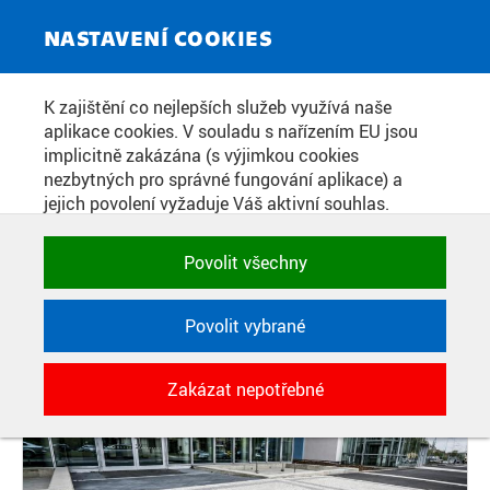
ZPRAVODAJSKÝ SERVIS
Toggle
NASTAVENÍ COOKIES
navigat
ČVUT V PRAZE MÁ PRO ROK 2022
K zajištění co nejlepších služeb využívá naše
aplikace cookies. V souladu s nařízením EU jsou
VÝRAZNĚ LEPŠÍ SKÓRE, TVRDÍ
implicitně zakázána (s výjimkou cookies
PRESTIŽNÍ UNIVERZITNÍ
nezbytných pro správné fungování aplikace) a
jejich povolení vyžaduje Váš aktivní souhlas.
ŽEBŘÍČEK QS
Jedním klikem můžete všechny povolit nebo
zakázat, případně vybrat a povolit cookies podle
Povolit všechny
kategorie. Svoje rozhodnutí můžete samozřejmě
Datum zveřejnění:
9. 6. 2021
kdykoli změnit.
Povolit vybrané
POTŘEBNÉ
Zakázat nepotřebné
Technické cookies využívané aplikacemi
ČVUT pro uchování jejich nastavení,
vlastností a identifikátorů relace. Jsou
nezbytné pro správné fungování a jsou