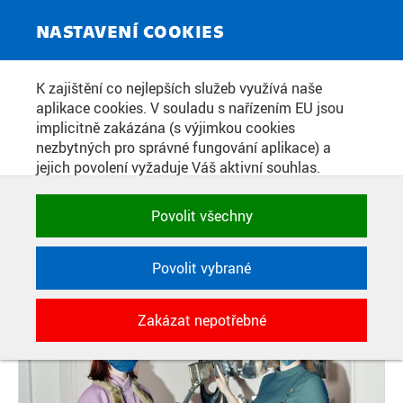
ZPRAVODAJSKÝ SERVIS
Toggle
NASTAVENÍ COOKIES
navigat
FAKULTA JADERNÁ A FYZIKÁLNĚ
K zajištění co nejlepších služeb využívá naše
aplikace cookies. V souladu s nařízením EU jsou
INŽENÝRSKÁ USPOŘÁDALA
implicitně zakázána (s výjimkou cookies
PRVNÍ ONLINE PROMOCI NA
nezbytných pro správné fungování aplikace) a
jejich povolení vyžaduje Váš aktivní souhlas.
ČVUT A V ČESKÉ REPUBLICE
Jedním klikem můžete všechny povolit nebo
zakázat, případně vybrat a povolit cookies podle
Povolit všechny
kategorie. Svoje rozhodnutí můžete samozřejmě
Datum zveřejnění:
8. 3. 2021
kdykoli změnit.
Povolit vybrané
POTŘEBNÉ
Zakázat nepotřebné
Technické cookies využívané aplikacemi
ČVUT pro uchování jejich nastavení,
vlastností a identifikátorů relace. Jsou
nezbytné pro správné fungování a jsou