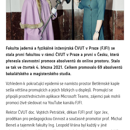
vždy aktivní.
ANALYTICKÉ
Slouží pro získávání anonymizovaných
statistických údajů, které nám pomáhají
vylepšovat naše aplikace. Zpravidla jde o
cookies systémů třetích stran, které k
Fakulta jaderná a fyzikálně inženýrská ČVUT v Praze (FJFI) se
těmto účelům využíváme.
stala první fakultou v rámci ČVUT v Praze a první v Česku, která
přenesla slavnostní promoce absolventů do online prostoru. Stalo
se tak ve čtvrtek 4. března 2021. Celkem promovalo 69 absolventů
MARKETINGOVÉ
bakalářského a magisterského studia.
Využívané za účelem zobrazení
správných nabídek a cílení obsahu podle
Vzhledem k pokračující epidemii se namísto prostor Betlémské kaple
Vašich preferencí. Zpravidla jde o
sešla většina promujících a jejich blízkých u displejů. Promující se
cookies systémů třetích stran, které nám
připojili prostřednictvím aplikace Microsoft Teams, zájemci pak mohli
s analýzou uživatelského chování
promoci živě sledovat na YouTube kanálu FJFI.
pomáhají.
Rektor ČVUT doc. Vojtěch Petráček, děkan FJFI prof. Igor Jex,
proděkan pro pedagogickou činnost a současně promotor prof. Michal
Beneš a tajemník fakulty Ing. Leopold Vrána byl každý v jiné
OSTATNÍ