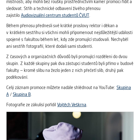
místnosti, aby mohli bez roušky prostřednictvím kamer promoci řídit a
Cookies, které aplikace nedokáže zařadit.
sledovat. Střih a technické odbavení živého přenosu
Naším cílem je, aby tato kategorie
zajistilo
Audiovizuální centrum studentů ČVUT
.
zůstala prázdná a všechny cookies byly
přiřazeny do některé z kategorií
Během přenosu přednesli své krátké proslovy rektor i děkan a
uvedených výše.
v krátkém sestřihu si všichni mohli připomenout nejdůležitější události
spojené s fakultou během let, kdy zde promující studovali. Nechyběl
ani sestřih fotografií, které dodali sami studenti.
Z časových a organizačních důvodů byli promující rozděleni do dvou
skupin. Z každé skupiny pak dva zástupci studentů byli přímo v budově
fakulty – kromě slibu na žezlo jeden z nich přečetl slib, druhý pak
poděkování.
Celý záznam promoce můžete nadále shlédnout na YouTube:
Skupina
A
/
Skupina B
.
Fotografie ze zákulisí pořídil
Vojtěch Veškrna
.