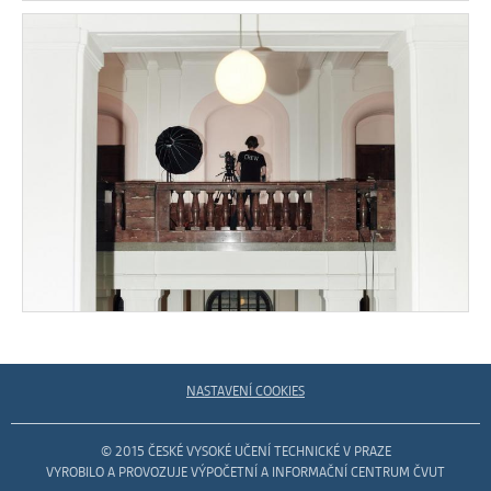
NASTAVENÍ COOKIES
© 2015 ČESKÉ VYSOKÉ UČENÍ TECHNICKÉ V PRAZE
VYROBILO A PROVOZUJE VÝPOČETNÍ A INFORMAČNÍ CENTRUM ČVUT