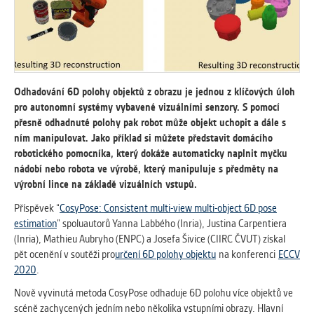
vždy aktivní.
ANALYTICKÉ
Slouží pro získávání anonymizovaných
statistických údajů, které nám pomáhají
Odhadování 6D polohy objektů z obrazu je jednou z klíčových úloh
vylepšovat naše aplikace. Zpravidla jde o
pro autonomní systémy vybavené vizuálními senzory. S pomocí
cookies systémů třetích stran, které k
přesně odhadnuté polohy pak robot může objekt uchopit a dále s
těmto účelům využíváme.
ním manipulovat. Jako příklad si můžete představit domácího
robotického pomocníka, který dokáže automaticky naplnit myčku
MARKETINGOVÉ
nádobí nebo robota ve výrobě, který manipuluje s předměty na
výrobní lince na základě vizuálních vstupů.
Využívané za účelem zobrazení
správných nabídek a cílení obsahu podle
Příspěvek “
CosyPose: Consistent multi-view multi-object 6D pose
Vašich preferencí. Zpravidla jde o
estimation
” spoluautorů Yanna Labbého (Inria), Justina Carpentiera
cookies systémů třetích stran, které nám
(Inria), Mathieu Aubryho (ENPC) a Josefa Šivice (CIIRC ČVUT) získal
s analýzou uživatelského chování
pět ocenění v soutěži pro
určení 6D polohy objektu
na konferenci
ECCV
pomáhají.
2020
.
Nově vyvinutá metoda CosyPose odhaduje 6D polohu více objektů ve
OSTATNÍ
scéně zachycených jedním nebo několika vstupními obrazy. Hlavní