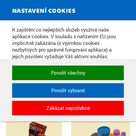
ZPRAVODAJSKÝ SERVIS
Toggle
NASTAVENÍ COOKIES
navigat
ODBORNÍCI Z CIIRC ČVUT SE
K zajištění co nejlepších služeb využívá naše
aplikace cookies. V souladu s nařízením EU jsou
PODÍLÍ NA VÝVOJI 6D POLOHY
implicitně zakázána (s výjimkou cookies
OBJEKTU
nezbytných pro správné fungování aplikace) a
jejich povolení vyžaduje Váš aktivní souhlas.
Jedním klikem můžete všechny povolit nebo
zakázat, případně vybrat a povolit cookies podle
Datum zveřejnění:
30. 10. 2020
Povolit všechny
kategorie. Svoje rozhodnutí můžete samozřejmě
kdykoli změnit.
Povolit vybrané
POTŘEBNÉ
Zakázat nepotřebné
Technické cookies využívané aplikacemi
ČVUT pro uchování jejich nastavení,
vlastností a identifikátorů relace. Jsou
nezbytné pro správné fungování a jsou