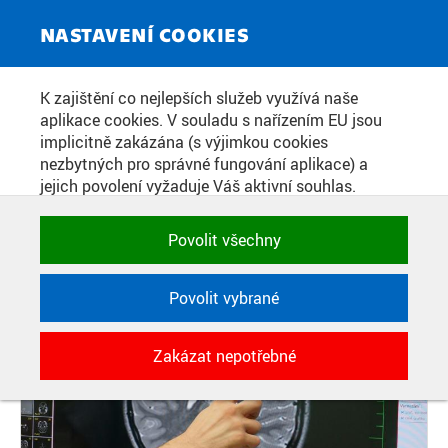
ZPRAVODAJSKÝ SERVIS
Toggle
NASTAVENÍ COOKIES
navigat
FAKULTA ELEKTROTECHNICKÁ SE
K zajištění co nejlepších služeb využívá naše
aplikace cookies. V souladu s nařízením EU jsou
V RÁMCI PROJEKTU EPIREC
implicitně zakázána (s výjimkou cookies
PODÍLÍ NA VÝZKUMU EPILEPSIE
nezbytných pro správné fungování aplikace) a
jejich povolení vyžaduje Váš aktivní souhlas.
Jedním klikem můžete všechny povolit nebo
zakázat, případně vybrat a povolit cookies podle
Datum zveřejnění:
8. 10. 2020
Povolit všechny
kategorie. Svoje rozhodnutí můžete samozřejmě
kdykoli změnit.
Povolit vybrané
POTŘEBNÉ
Zakázat nepotřebné
Technické cookies využívané aplikacemi
ČVUT pro uchování jejich nastavení,
vlastností a identifikátorů relace. Jsou
nezbytné pro správné fungování a jsou