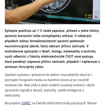
vždy aktivní.
ANALYTICKÉ
Slouží pro získávání anonymizovaných
statistických údajů, které nám pomáhají
Epilepsie postihuje asi 1 % české populace, přičemž u jedné třetiny
vylepšovat naše aplikace. Zpravidla jde o
pacientů konvenční léčba antiepileptiky selhává. V některých
cookies systémů třetích stran, které k
případech mohou farmakorezistentní pacienti podstoupit
těmto účelům využíváme.
neurochirurgický zákrok, který odstraní příčinu záchvatů. V
multioborové spolupráci s lékaři, biology, matematiky a techniky
MARKETINGOVÉ
vyvíjí odborníci z Fakulty elektrotechnické ČVUT nové postupy,
které pomáhají rozpoznat příčinu záchvatů, případně i naplánovat a
Využívané za účelem zobrazení
asistovat chirurgický výkon.
správných nabídek a cílení obsahu podle
Vašich preferencí. Zpravidla jde o
Součástí výzkumu s přesahem do dalších neurovědních oborů je i
cookies systémů třetích stran, které nám
pochopení fungování mozku na buněčné úrovni až po rozsáhlé
s analýzou uživatelského chování
mozkové sítě. Naši vědci a jejich studenti využívají znalosti z oborů
pomáhají.
zpracování signálů a obrazů, statistiky, umělé inteligence a
elektroniky.
OSTATNÍ
Na projektu
EpiREC
na Fakultě elektrotechnické pracují prof. Roman