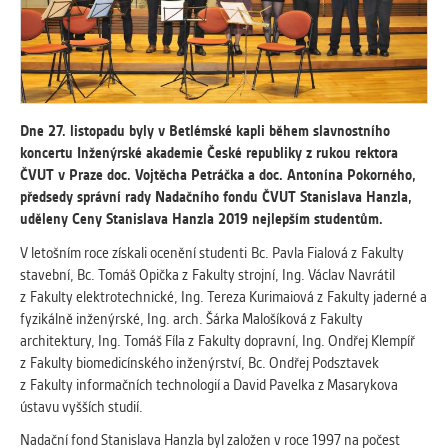
vždy aktivní.
ANALYTICKÉ
Slouží pro získávání anonymizovaných
statistických údajů, které nám pomáhají
Dne 27. listopadu byly v Betlémské kapli během slavnostního
vylepšovat naše aplikace. Zpravidla jde o
koncertu Inženýrské akademie České republiky z rukou rektora
cookies systémů třetích stran, které k
ČVUT v Praze doc. Vojtěcha Petráčka a doc. Antonína Pokorného,
těmto účelům využíváme.
předsedy správní rady Nadačního fondu ČVUT Stanislava Hanzla,
uděleny Ceny Stanislava Hanzla 2019 nejlepším studentům.
MARKETINGOVÉ
V letošním roce získali ocenění studenti Bc. Pavla Fialová z Fakulty
Využívané za účelem zobrazení
stavební, Bc. Tomáš Opička z Fakulty strojní, Ing. Václav Navrátil
správných nabídek a cílení obsahu podle
z Fakulty elektrotechnické, Ing. Tereza Kurimaiová z Fakulty jaderné a
Vašich preferencí. Zpravidla jde o
fyzikálně inženýrské, Ing. arch. Šárka Malošíková z Fakulty
cookies systémů třetích stran, které nám
architektury, Ing. Tomáš Fíla z Fakulty dopravní, Ing. Ondřej Klempíř
s analýzou uživatelského chování
z Fakulty biomedicínského inženýrství, Bc. Ondřej Podsztavek
pomáhají.
z Fakulty informačních technologií a David Pavelka z Masarykova
ústavu vyšších studií.
OSTATNÍ
Nadační fond Stanislava Hanzla byl založen v roce 1997 na počest