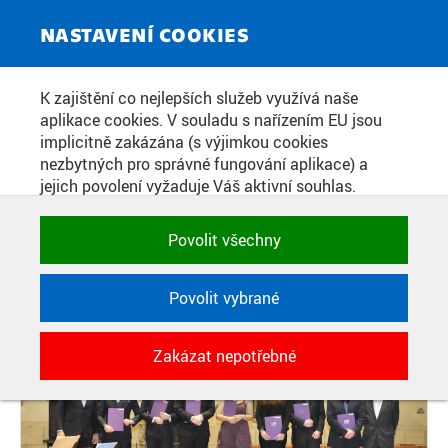
ZPRAVODAJSKÝ SERVIS
Toggle
NASTAVENÍ COOKIES
navigat
BYLY UDĚLENY CENY
K zajištění co nejlepších služeb využívá naše
aplikace cookies. V souladu s nařízením EU jsou
NADAČNÍHO FONDU STANISLAVA
implicitně zakázána (s výjimkou cookies
HANZLA
nezbytných pro správné fungování aplikace) a
jejich povolení vyžaduje Váš aktivní souhlas.
Jedním klikem můžete všechny povolit nebo
zakázat, případně vybrat a povolit cookies podle
Datum zveřejnění:
1. 12. 2019
Povolit všechny
kategorie. Svoje rozhodnutí můžete samozřejmě
kdykoli změnit.
Povolit vybrané
POTŘEBNÉ
Zakázat nepotřebné
Technické cookies využívané aplikacemi
ČVUT pro uchování jejich nastavení,
vlastností a identifikátorů relace. Jsou
nezbytné pro správné fungování a jsou