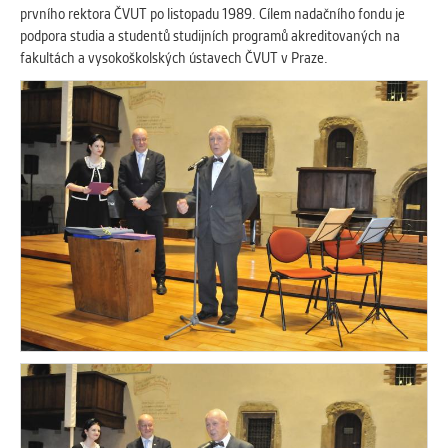
prvního rektora ČVUT po listopadu 1989. Cílem nadačního fondu je
Cookies, které aplikace nedokáže zařadit.
podpora studia a studentů studijních programů akreditovaných na
Naším cílem je, aby tato kategorie
fakultách a vysokoškolských ústavech ČVUT v Praze.
zůstala prázdná a všechny cookies byly
přiřazeny do některé z kategorií
uvedených výše.