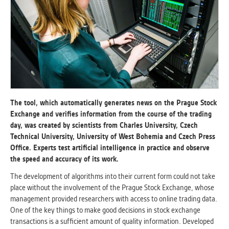
vždy aktivní.
ANALYTICKÉ
Slouží pro získávání anonymizovaných
statistických údajů, které nám pomáhají
vylepšovat naše aplikace. Zpravidla jde o
cookies systémů třetích stran, které k
těmto účelům využíváme.
The tool, which automatically generates news on the Prague Stock
Exchange and verifies information from the course of the trading
MARKETINGOVÉ
day, was created by scientists from Charles University, Czech
Využívané za účelem zobrazení
Technical University, University of West Bohemia and Czech Press
správných nabídek a cílení obsahu podle
Office. Experts test artificial intelligence in practice and observe
Vašich preferencí. Zpravidla jde o
the speed and accuracy of its work.
cookies systémů třetích stran, které nám
The development of algorithms into their current form could not take
s analýzou uživatelského chování
place without the involvement of the Prague Stock Exchange, whose
pomáhají.
management provided researchers with access to online trading data.
One of the key things to make good decisions in stock exchange
transactions is a sufficient amount of quality information. Developed
OSTATNÍ