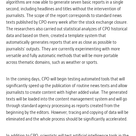
algorithms are now able to generate seven basic reports in a single
Cookies, které aplikace nedokáže zařadit.
second, including headlines and titles without the intervention of
Naším cílem je, aby tato kategorie
journalists. The scope of the report corresponds to standard news
zůstala prázdná a všechny cookies byly
texts published by CPO every week after the stock exchange closure.
přiřazeny do některé z kategorií
The researchers also carried out statistical analyzes of CPO historical
uvedených výše.
data and based on them, created a template system that
automatically generates reports that are as close as possible to
journalists' outputs. They are currently experimenting with more
versatile and fully automatic methods that will be more portable
across thematic domains, such as weather or sports.
In the coming days, CPO will begin testing automated tools that will
significantly speed up the publication of routine news texts and allow
journalists to create content with higher added value. The generated
texts will be loaded into the content management system and will go
through standard agency processing as reports created from the
beginning by the editors. However, tracing and copying of data will be
eliminated and the whole process should be significantly accelerated.
In addition to CPO, scientists will test artificial intelligence tools in the