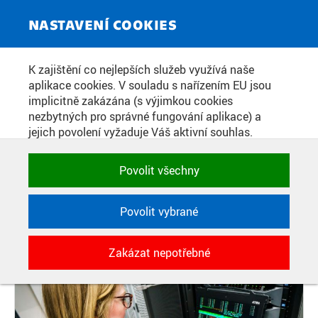
ZPRAVODAJSKÝ SERVIS
Toggle
NASTAVENÍ COOKIES
navigat
WE ARE INVOLVED IN THE
K zajištění co nejlepších služeb využívá naše
aplikace cookies. V souladu s nařízením EU jsou
DEVELOPMENT OF A TOOL THAT
implicitně zakázána (s výjimkou cookies
AUTOMATICALLY GENERATES
nezbytných pro správné fungování aplikace) a
jejich povolení vyžaduje Váš aktivní souhlas.
NEWS FROM THE PRAGUE STOCK
Jedním klikem můžete všechny povolit nebo
EXCHANGE
zakázat, případně vybrat a povolit cookies podle
Povolit všechny
kategorie. Svoje rozhodnutí můžete samozřejmě
kdykoli změnit.
Povolit vybrané
Datum zveřejnění:
6. 11. 2019
POTŘEBNÉ
Zakázat nepotřebné
Technické cookies využívané aplikacemi
ČVUT pro uchování jejich nastavení,
vlastností a identifikátorů relace. Jsou
nezbytné pro správné fungování a jsou