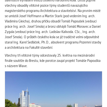
slavnostní vyhlášení vítězů českého národního kola. Letos poprvé
Cookies, které aplikace nedokáže zařadit.
všechny obsadily vítězné pozice týmy studentů navazujícího
Naším cílem je, aby tato kategorie
magisterského programu Architektura a stavitelství. Na prvním místě
zůstala prázdná a všechny cookies byly
se umístili Josef Hoffmann a Martin Stark (pod vedením Ing. arch.
přiřazeny do některé z kategorií
Vladimíra Gleicha), druhou příčku obsadil Tomáš Papoušek (vedoucí
uvedených výše.
práce Ing. arch. Josef Smola) a bronz obhájili Tomáš Moravec a Daniel
Zygula (vedoucí práce Ing. arch. Ladislav Kalivoda. CSc., Ing. arch.
Josef Smola). O průběh českého kola se již tradičně velmi odpovědně
staral Ing. Karel Sedláček, Ph.D., absolvent programu Pozemní stavby
a architektura na Fakultě stavební.
Všechny tři vítězné týmy odcestovaly 25. května na mezinárodní
finále soutěže do Brestu, kde porotce zaujal projekt Tomáše Papouška
s názvem Wave.