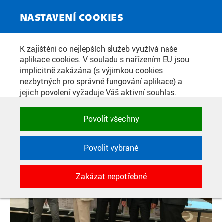
ZPRAVODAJSKÝ SERVIS
Toggle
NASTAVENÍ COOKIES
navigat
MLADÍ ARCHITEKTI SE
K zajištění co nejlepších služeb využívá naše
aplikace cookies. V souladu s nařízením EU jsou
PŘEDSTAVILI V BĚLORUSKU
implicitně zakázána (s výjimkou cookies
nezbytných pro správné fungování aplikace) a
jejich povolení vyžaduje Váš aktivní souhlas.
Datum zveřejnění:
1. 6. 2016
Jedním klikem můžete všechny povolit nebo
zakázat, případně vybrat a povolit cookies podle
Povolit všechny
kategorie. Svoje rozhodnutí můžete samozřejmě
kdykoli změnit.
Povolit vybrané
POTŘEBNÉ
Zakázat nepotřebné
Technické cookies využívané aplikacemi
ČVUT pro uchování jejich nastavení,
vlastností a identifikátorů relace. Jsou
nezbytné pro správné fungování a jsou