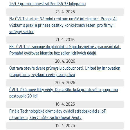
269,7 gramu a unesl zatížení 86,37 kilogramu
Cookies, které aplikace nedokáže zařadit.
Naším cílem je, aby tato kategorie
23. 4. 2026
zůstala prázdná a všechny cookies byly
Na ČVUT startuje Národní centrum umělé inteligence. Propojí AI
přiřazeny do některé z kategorií
výzkum s praxí a přinese desítky konkrétních řešení pro firmy i
uvedených výše.
veřejný sektor
21. 4. 2026
FEL ČVUT se zapojuje do globální sítě pro bezpečné zpracování dat.
Pomáhá ověřovat identitu bez sdílení citlivých údajů
20. 4. 2026
Ostrava otevře dveře průmyslu budoucnosti. United by Innovation
propojí firmy, výzkum i veřejnou správu
20. 4. 2026
ČVUT láká nové lídry vědy. Do dalšího kola grantového programu
postoupilo 20 lidí
16. 4. 2026
Finále Technologické olympiády ovládli středoškoláci s IoT
náramkem, který může zachraňovat životy
15. 4. 2026