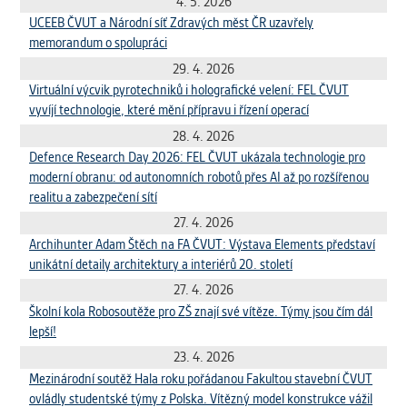
vždy aktivní.
4. 5. 2026
UCEEB ČVUT a Národní síť Zdravých měst ČR uzavřely
memorandum o spolupráci
ANALYTICKÉ
29. 4. 2026
Slouží pro získávání anonymizovaných
Virtuální výcvik pyrotechniků i holografické velení: FEL ČVUT
statistických údajů, které nám pomáhají
vyvíjí technologie, které mění přípravu i řízení operací
vylepšovat naše aplikace. Zpravidla jde o
28. 4. 2026
cookies systémů třetích stran, které k
Defence Research Day 2026: FEL ČVUT ukázala technologie pro
těmto účelům využíváme.
moderní obranu: od autonomních robotů přes AI až po rozšířenou
realitu a zabezpečení sítí
MARKETINGOVÉ
27. 4. 2026
Využívané za účelem zobrazení
Archihunter Adam Štěch na FA ČVUT: Výstava Elements představí
správných nabídek a cílení obsahu podle
unikátní detaily architektury a interiérů 20. století
Vašich preferencí. Zpravidla jde o
27. 4. 2026
cookies systémů třetích stran, které nám
Školní kola Robosoutěže pro ZŠ znají své vítěze. Týmy jsou čím dál
s analýzou uživatelského chování
lepší!
pomáhají.
23. 4. 2026
Mezinárodní soutěž Hala roku pořádanou Fakultou stavební ČVUT
OSTATNÍ
ovládly studentské týmy z Polska. Vítězný model konstrukce vážil