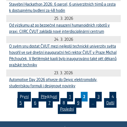
Stavební Hackathon 2026: 6 parcel, 6 univerzitních týmů a cesta
k dostupnému bydlení za 48 hodin
25. 3. 2026
Od výzkumu až po bezpečné nasazení humanoidních robotů v
praxi. CIIRC ČVUT zakládá nové interdisciplinární centrum
24. 3. 2026
O svém snu dostat ČVUT mezi nejlepší technické univerzity světa
hovořil ve své dnešní inaugurační řeči rektor ČVUT v Praze Michal
Pěchouček. V Betlémské kapli bylo inaugurováno také pět děkanů
pražské techniky
23. 3. 2026
Automotive Day 2026 přiveze do Dejvic elektromobily,
studentskou formuli i designové novinky
První
Předchozí
1
2
3
4
5
6
7
8
9
…
Další
Poslední
Pages