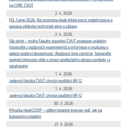
na CIIRC ČVUT
2. 4. 2026
FEL Camp 2026: Na programu bude lehká porce nadpřirozena a
spousta vědecko-technické akce a zábavy
2. 4. 2026
Síla ohně – kniha Fakulty stavební ČVUT propojuje unikátní
fotografie z požárních experimentů a informace o výzkumu v
oblasti požární bezpečnosti. Realizace byla náročná, fotografie
spojující přesnost vědy s emocí uměleckého obrazu vznikaly i v
zásahovém
1. 4. 2026
Jaderná fakulta ČVUT chystá spuštění VR-12
1. 4. 2026
Jaderná fakulta ČVUT chystá spuštění VR-12
30. 3. 2026
Příručka HeatCOOP – sdílení tepelné energie radí, jak na
komunitní vytápění
27. 3. 2026