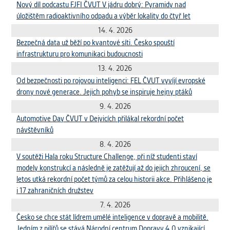
Nový díl podcastu FJFI ČVUT V jádru dobrý: Pyramidy nad
úložištěm radioaktivního odpadu a výběr lokality do čtyř let
14. 4. 2026
Bezpečná data už běží po kvantové síti. Česko spouští
infrastrukturu pro komunikaci budoucnosti
13. 4. 2026
Od bezpečnosti po rojovou inteligenci: FEL ČVUT vyvíjí evropské
drony nové generace. Jejich pohyb se inspiruje hejny ptáků
9. 4. 2026
Automotive Day ČVUT v Dejvicích přilákal rekordní počet
návštěvníků
8. 4. 2026
V soutěži Hala roku Structure Challenge, při níž studenti staví
modely konstrukcí a následně je zatěžují až do jejich zhroucení, se
letos utká rekordní počet týmů za celou historii akce. Přihlášeno je
i 17 zahraničních družstev
7. 4. 2026
Česko se chce stát lídrem umělé inteligence v dopravě a mobilitě.
Jedním z pilířů se stává Národní centrum Dopravy 4.0 vznikající