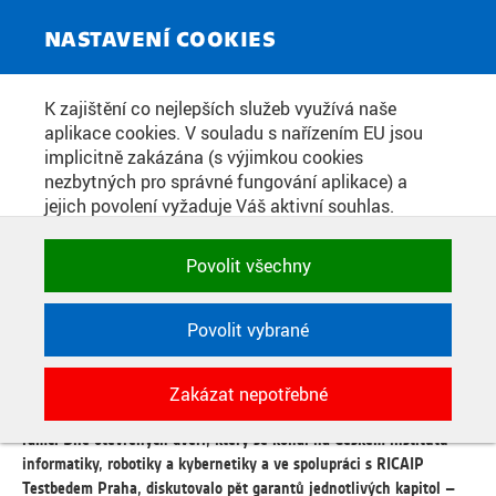
ZPRAVODAJSKÝ SERVIS
Toggle
NASTAVENÍ COOKIES
navigat
JEDINOU FUNKČNÍ VIZÍ PRO
K zajištění co nejlepších služeb využívá naše
aplikace cookies. V souladu s nařízením EU jsou
EKONOMICKOU TRANSFORMACI
implicitně zakázána (s výjimkou cookies
JE PRŮMYSL 4.0, LIDÉ JSOU
nezbytných pro správné fungování aplikace) a
jejich povolení vyžaduje Váš aktivní souhlas.
NAŠE NEJVĚTŠÍ BOHATSTVÍ
Jedním klikem můžete všechny povolit nebo
zakázat, případně vybrat a povolit cookies podle
Povolit všechny
kategorie. Svoje rozhodnutí můžete samozřejmě
Datum zveřejnění:
10. 6. 2024
kdykoli změnit.
Povolit vybrané
Národní centrum Průmyslu 4.0 ve spolupráci s téměř 60 autory
připravuje publikaci Průmysl 4.0 – základ ekonomické
POTŘEBNÉ
transformace, která navazuje na klíčovou knihu k danému tématu
Zakázat nepotřebné
Technické cookies využívané aplikacemi
vydanou v roce 2016 Průmysl 4.0 – vize pro Českou republiku. V
ČVUT pro uchování jejich nastavení,
rámci Dne otevřených dveří, který se konal na Českém institutu
vlastností a identifikátorů relace. Jsou
informatiky, robotiky a kybernetiky a ve spolupráci s RICAIP
nezbytné pro správné fungování a jsou
Testbedem Praha, diskutovalo pět garantů jednotlivých kapitol –