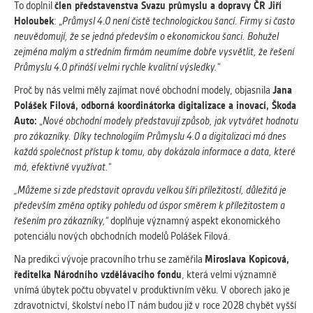
To doplnil
člen představenstva Svazu průmyslu a dopravy ČR Jiří
Cookies, které aplikace nedokáže zařadit.
Holoubek
: „
Průmysl 4.0 není čistě technologickou šancí. Firmy si často
Naším cílem je, aby tato kategorie
neuvědomují, že se jedná především o ekonomickou šanci. Bohužel
zůstala prázdná a všechny cookies byly
zejména malým a středním firmám neumíme dobře vysvětlit, že řešení
přiřazeny do některé z kategorií
Průmyslu 4.0 přináší velmi rychle kvalitní výsledky.“
uvedených výše.
Proč by nás velmi měly zajímat nové obchodní modely, objasnila
Jana
Polášek Filová, odborná koordinátorka digitalizace a inovací, Škoda
Auto:
„
Nové obchodní modely představují způsob, jak vytvářet hodnotu
pro zákazníky. Díky technologiím Průmyslu 4.0 a digitalizaci má dnes
každá společnost přístup k tomu, aby dokázala informace a data, které
má, efektivně využívat.“
„Můžeme si zde představit opravdu velkou šíři příležitostí, důležitá je
především změna optiky pohledu od úspor směrem k příležitostem a
řešením pro zákazníky,“
doplňuje významný aspekt ekonomického
potenciálu nových obchodních modelů Polášek Filová.
Na predikci vývoje pracovního trhu se zaměřila
Miroslava Kopicová,
ředitelka Národního vzdělávacího fondu
, která velmi významně
vnímá úbytek počtu obyvatel v produktivním věku. V oborech jako je
zdravotnictví, školství nebo IT nám budou již v roce 2028 chybět vyšší