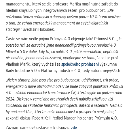
managementu, který se dle profesora Maříka musí nutně zařadit do
hledání smysluplných integrovaných řešení pro budoucnost.
„Dle
průzkumu Svazu průmyslu a dopravy ovšem pouze 10 % firem uvažuje
o tom, že zařadí energetický management do svých digitálních
strategií,“
uvedl Jiří Holoubek.
Často se nám vedle pojmu Průmysl 4.0 objevuje také Průmysl 5.0.
„Je
potřeba říci, že aktuálně jsme nedokončili průmyslovou revoluci 4.0.
Mluvit o 5.0 v době, kdy to, co nabízí 4.0, ještě neproběhlo, nepřináší
nic nového, jenom nový buzzword, vyhýbejme se tomu,“
apeluje prof.
Vladimír Mařík, který vychází i ze
společného prohlášení
výzkumné
Rady Industrie 4.0 a Platformy Industrie 4.0, tedy autorit nejvyšších.
„Nejen tématy, jako jsou vize pro budoucnost, udržitelnost, trh práce,
energetika či nové obchodní modely se bude zabývat publikace Průmysl
4.0 – základ ekonomické transformace ČR, která vyjde na podzim roku
2024. Diskuse v rámci dne otevřených dveří nabídla střízlivou vizi
založenou na skutečně funkčních principech, datech a řešeních. Neměla
by uniknout těm, kterým naše budoucnost a prosperita není jedno,“
zakončil diskusi Robert Keil, ředitel Národního centra Průmyslu 4.0.
Záznam panelové diskuse je k dispozici
zde