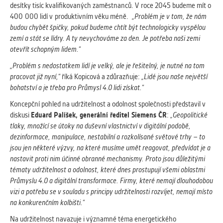
desítky tisíc kvalifikovaných zaměstnanců. V roce 2045 budeme mít o
400 000 lidí v produktivním věku méně.
„Problém je v tom, že nám
budou chybět špičky, pokud budeme chtít být technologicky vyspělou
zemí a stát se lídry. A ty nevychováme za den. Je potřeba naši zemi
otevřít schopným lidem.“
„Problém s nedostatkem lidí je velký, ale je řešitelný, je nutné na tom
pracovat již nyní,“
říká Kopicová a zdůrazňuje:
„Lidé jsou naše největší
bohatství a je třeba pro Průmysl 4.0 lidi získat.“
Koncepční pohled na udržitelnost a odolnost společnosti představil v
diskusi
Eduard Palíšek, generální ředitel Siemens ČR
:
„Geopolitické
tlaky, množící se útoky na duševní vlastnictví v digitální podobě,
dezinformace, manipulace, nestabilní a rozkolísané světové trhy – to
jsou jen některé výzvy, na které musíme umět reagovat, předvídat je a
nastavit proti nim účinné obranné mechanismy. Proto jsou důležitými
tématy udržitelnost a odolnost, které dnes prostupují všemi oblastmi
Průmyslu 4.0 a digitální transformace. Firmy, které nemají dlouhodobou
vizi a potřebu se v souladu s principy udržitelnosti rozvíjet, nemají místo
na konkurenčním kolbišti.“
Na udržitelnost navazuje i významné téma energetického