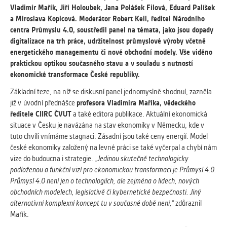
vždy aktivní.
Vladimír Mařík, Jiří Holoubek, Jana Polášek Filová, Eduard Palíšek
a Miroslava Kopicová. Moderátor Robert Keil, ředitel Národního
centra Průmyslu 4.0, soustředil panel na témata, jako jsou dopady
ANALYTICKÉ
digitalizace na trh práce, udržitelnost průmyslové výroby včetně
Slouží pro získávání anonymizovaných
energetického managementu či nové obchodní modely. Vše viděno
statistických údajů, které nám pomáhají
praktickou optikou současného stavu a v souladu s nutností
vylepšovat naše aplikace. Zpravidla jde o
ekonomické transformace České republiky.
cookies systémů třetích stran, které k
těmto účelům využíváme.
Základní teze, na níž se diskusní panel jednomyslně shodnul, zazněla
již v úvodní přednášce
profesora Vladimíra Maříka, vědeckého
ředitele CIIRC ČVUT
a také editora publikace. Aktuální ekonomická
MARKETINGOVÉ
situace v Česku je navázána na stav ekonomiky v Německu, kde v
Využívané za účelem zobrazení
tuto chvíli vnímáme stagnaci. Zásadní jsou také ceny energií. Model
správných nabídek a cílení obsahu podle
české ekonomiky založený na levné práci se také vyčerpal a chybí nám
Vašich preferencí. Zpravidla jde o
vize do budoucna i strategie.
„Jedinou skutečně technologicky
cookies systémů třetích stran, které nám
podloženou a funkční vizí pro ekonomickou transformaci je Průmysl 4.0.
s analýzou uživatelského chování
Průmysl 4.0 není jen o technologiích, ale zejména o lidech, nových
pomáhají.
obchodních modelech, legislativě či kybernetické bezpečnosti. Jiný
alternativní komplexní koncept tu v současné době není,“
zdůraznil
Mařík.
OSTATNÍ