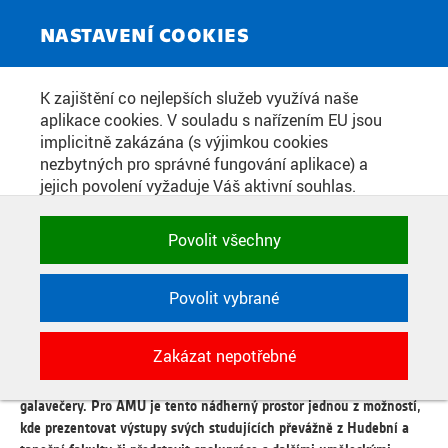
ZPRAVODAJSKÝ SERVIS
Toggle
NASTAVENÍ COOKIES
navigat
ČVUT V PRAZE A AMU ZAHÁJILY
K zajištění co nejlepších služeb využívá naše
aplikace cookies. V souladu s nařízením EU jsou
SPOLUPRÁCI V RÁMCI
implicitně zakázána (s výjimkou cookies
BETLÉMSKÉ BESEDY
nezbytných pro správné fungování aplikace) a
jejich povolení vyžaduje Váš aktivní souhlas.
Jedním klikem můžete všechny povolit nebo
zakázat, případně vybrat a povolit cookies podle
Datum zveřejnění:
15. 4. 2024
Povolit všechny
kategorie. Svoje rozhodnutí můžete samozřejmě
kdykoli změnit.
České vysoké učení technické v Praze (ČVUT) a Akademie
múzických umění v Praze (AMU) navázaly exkluzivní spolupráci na
Povolit vybrané
poli vědy a umění. ČVUT je vlastníkem kulturního prostoru s
POTŘEBNÉ
názvem Betlémská beseda. Do něj spadá Betlémská kaple a
Zakázat nepotřebné
Technické cookies využívané aplikacemi
všechny velkorysé sály, které kapli obklopují. Pořádají se zde
ČVUT pro uchování jejich nastavení,
promoce, koncerty, výstavy, přednášky, slavnostní akty a
vlastností a identifikátorů relace. Jsou
galavečery. Pro AMU je tento nádherný prostor jednou z možností,
nezbytné pro správné fungování a jsou
kde prezentovat výstupy svých studujících převážně z Hudební a