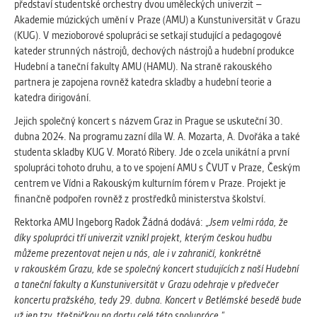
představí studentské orchestry dvou uměleckých univerzit –
Cookies, které aplikace nedokáže zařadit.
Akademie múzických umění v Praze (AMU) a Kunstuniversität v Grazu
Naším cílem je, aby tato kategorie
(KUG). V mezioborové spolupráci se setkají studující a pedagogové
zůstala prázdná a všechny cookies byly
kateder strunných nástrojů, dechových nástrojů a hudební produkce
přiřazeny do některé z kategorií
Hudební a taneční fakulty AMU (HAMU). Na straně rakouského
uvedených výše.
partnera je zapojena rovněž katedra skladby a hudební teorie a
katedra dirigování.
Jejich společný koncert s názvem Graz in Prague se uskuteční 30.
dubna 2024. Na programu zazní díla W. A. Mozarta, A. Dvořáka a také
studenta skladby KUG V. Morató Ribery. Jde o zcela unikátní a první
spolupráci tohoto druhu, a to ve spojení AMU s ČVUT v Praze, Českým
centrem ve Vídni a Rakouským kulturním fórem v Praze. Projekt je
finančně podpořen rovněž z prostředků ministerstva školství.
Rektorka AMU Ingeborg Radok Žádná dodává: „
Jsem velmi ráda, že
díky spolupráci tří univerzit vznikl projekt, kterým českou hudbu
můžeme prezentovat nejen u nás, ale i v zahraničí, konkrétně
v rakouském Grazu, kde se společný koncert studujících z naší Hudební
a taneční fakulty a
Kunstuniversit
ä
t v
Grazu odehraje v předvečer
koncertu pražského, tedy 29. dubna.
Koncert v Betlémské besedě bude
už jen tzv. třešničkou na dortu celé této spolupráce.“