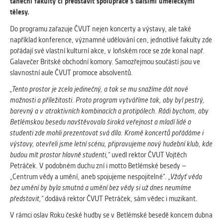
vždy aktivní.
taneční fakulty či představit spolupráce s dalšími uměleckými
tělesy.
Do programu zařazuje ČVUT nejen koncerty a výstavy, ale také
ANALYTICKÉ
například konference, významné udělování cen, jednotlivé fakulty zde
Slouží pro získávání anonymizovaných
pořádají své vlastní kulturní akce, v loňském roce se zde konal např.
statistických údajů, které nám pomáhají
Galavečer Britské obchodní komory. Samozřejmou součástí jsou ve
vylepšovat naše aplikace. Zpravidla jde o
slavnostní aule ČVUT promoce absolventů.
cookies systémů třetích stran, které k
těmto účelům využíváme.
„Tento prostor je zcela jedinečný, a tak se mu snažíme dát nové
možnosti a příležitosti. Proto program vytváříme tak, aby byl pestrý,
barevný a v
atraktivn
í
ch kombinac
í
ch a protip
ó
lech. Rádi bychom, aby
MARKETINGOVÉ
Betlémskou besedu navštěvovala široká veřejnost a mladí lidé a
Využívané za účelem zobrazení
studenti zde mohli prezentovat svá díla. Kromě koncertů pořádáme i
správných nabídek a cílení obsahu podle
výstavy, otevřeli jsme letní scénu, připravujeme nový hudební klub, kde
Vašich preferencí. Zpravidla jde o
budou mít prostor hlavně studenti,“
uvedl rektor ČVUT Vojtěch
cookies systémů třetích stran, které nám
Petráček. V podobném duchu zní i motto Betlémské besedy –
s analýzou uživatelského chování
„Centrum vědy a umění, aneb spojujeme nespojitelné“.
„Vždyť věda
pomáhají.
bez umění by byla smutná a umění bez vědy si už dnes neumíme
představit,“
dodává rektor ČVUT Petráček, sám vědec i muzikant.
V rámci oslav Roku české hudby se v Betlémské besedě koncem dubna
OSTATNÍ