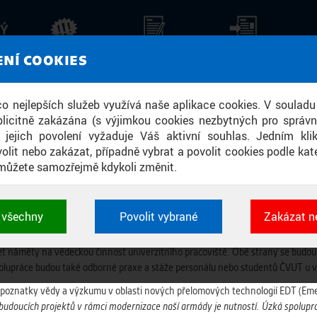
KÝ
O SPOLUPRÁCI ARMÁDY ČR A ČESK
AKTUALITY
STALO SE
TISKOVÉ ZPRÁVY
ZPR
ENÍ COOKIES
OBLASTI PŘELOMOVÝCH TECHNOLOGIÍ
 co nejlepších služeb využívá naše aplikace cookies. V souladu
licitně zakázána (s výjimkou cookies nezbytných pro správ
a jejich povolení vyžaduje Váš aktivní souhlas. Jedním kl
olit nebo zakázat, případně vybrat a povolit cookies podle kate
m vysokým učením technickým (ČVUT) v Praze. Konkrétní podobu této souči
můžete samozřejmě kdykoli změnit.
, jež bylo dnes podepsáno na půdě univerzity.
epsali v úterý 25. dubna 2023 v jednacím sálu ČVUT v Praze zástupce náčel
, CSc.
t všechny
Povolit vybrané
Zakázat n
 cookies využívané aplikacemi ČVUT pro uchování jeji
echnologií a navrhování jejich zavádění do armády. Akademičtí odborníci bu
vlastností a identifikátorů relace. Jsou nezbytné pro správ
šet náměty na vědeckou činnost univerzitního pracoviště. Obě strany se budou 
jsou vždy aktivní.
lupráce budou také odborné praxe a stáže personálu nebo studentů ČVUT u vo
 poznatky vědy a výzkumu v oblasti nových přelomových technologií EDT (Em
É
 budoucích projektů v rámci modernizace naší armády je nutností. Úzká spolupr