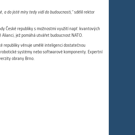
ám
ch
 a do jisté míry tedy vidí do budoucnosti,“
sdělil rektor
ády České republiky s možnostmi využití např. kvantových
elé Alianci, jež pomáhá utvářet budoucnost NATO.
le
é republiky věnuje umělé inteligenci dostatečnou
 s
y, robotické systémy nebo softwarové komponenty. Expertní
verzity obrany Brno.
ie
ií