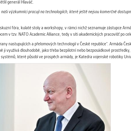
 získávání anonymizovaných statistických údajů, které n
ětlil generál Hlaváč.
lepšovat naše aplikace. Zpravidla jde o cookies systémů třetí
ši výzkumníci pracují na technologiích, které ještě nejsou komerčně dostupné,
é k těmto účelům využíváme.
iskuzní fóra, kulaté stoly a workshopy, v rámci nichž seznamuje zástupce Arm
GOVÉ
pcem v tzv. NATO Academic Alliance, tedy v síti akademických pracovišť po c
za účelem zobrazení správných nabídek a cílení obsahu pod
any nastupujících a přelomových technologií v České republice“. Armáda Česk
rencí. Zpravidla jde o cookies systémů třetích stran, které nám
bě ji využívá dlouhodobě, jako třeba bezpilotní nebo bezposádkové prostředk
ivatelského chování pomáhají.
 systémů, které působí ve prospěch armády, je Katedra vojenské robotiky Uni
eré aplikace nedokáže zařadit. Naším cílem je, aby tato kategor
zdná a všechny cookies byly přiřazeny do některé z kategor
ýše.