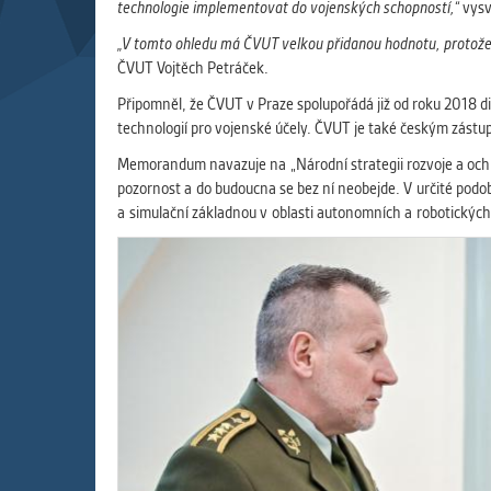
Slouží pro
technologie implementovat do vojenských schopností,
“
vysv
pomáhají vy
„V tomto ohledu má ČVUT velkou přidanou hodnotu, protože na
stran, kter
ČVUT Vojtěch Petráček.
Připomněl, že ČVUT v Praze spolupořádá již od roku 2018 d
MARKETIN
technologií pro vojenské účely. ČVUT je také českým zástu
Využívané 
Memorandum navazuje na „Národní strategii rozvoje a ochr
Vašich prefe
pozornost a do budoucna se bez ní neobejde. V určité podo
analýzou už
a simulační základnou v oblasti autonomních a robotických
OSTATNÍ
Cookies, kt
zůstala prá
uvedených v