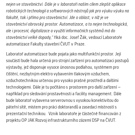
nejen ve stavebnictví. Dále je v
laboratoři naším cílem zlepšit aplikace
robotických technologií a softwarových nástrojů jak pro výuku výuku na
fakultě, tak i přímo pro stavebnictví. Jde o oblast, v níž je ve
stavebnictví obrovský prostor. Automatizace, a to nejen technologická,
ale i procesní, digitalizace a využití informačních systémů má do
stavebnictví velké dopady,“
říká doc. Josef Žák, vedoucí Laboratoře
automatizace Fakulty stavební ČVUT v Praze.
Laboratoř automatizace bude pojata jako multifunkční prostor. Její
součástí bude hala určená pro strojní zařízení pro automatizaci postupů
výstavby, jež disponuje vysoce únosnou podlahou, systémem pro
čištění, nezbytným elektro vybavením tlakovým vzduchem,
vzduchotechnikou určenou pro vysoko prašné prostředí a dalšími
technologiemi. Dále je tu počítáno s prostorem pro další zařízení –
například pro sledování prostavěnosti a facility management. Dále
bude laboratoř vybavena serverovnou s vysokou konektivitou do
páteřní sítě, místem pro práci doktorandů a zasedací místností s
prezentační technikou. Vznik laboratoře je částečně financován z
projektu OP JAK Rozvoj infrastrukturního zázemí DSP na ČVUT.