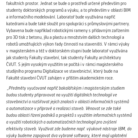
fakultních prostor. Jednat se bude o prostředí určené především pro
Cookies, které aplikace nedokáže zařadit.
studenty doktorských programů a výuku, a to především v oblasti BIM
Naším cílem je, aby tato kategorie
a informačního modelování. Laboratoř bude využívána napříč
zůstala prázdná a všechny cookies byly
katedrami a bude také sloužit pro spolupráci s průmyslovými partnery.
přiřazeny do některé z kategorií
Vybavena bude například robotickými rameny s přídavným zařízením
uvedených výše.
pro 3D tisk z betonu, jílu a plastu a množstvím dalších technologií a
robotů umožňujících výkon řady činností na staveništi. V rámci výuky
v magisterském a též v doktorském stupni bude laboratoř využívána
jak studenty Fakulty stavební, tak studenty Fakulty architektury
ČVUT. S jejím vysokým využitím se počítá i v rámci magisterského
studijního programu Digitalizace ve stavebnictví, který bude na
Fakultě stavební ČVUT zahájen v příštím akademickém roce.
„Předměty vyučované napříč bakalářským i magisterským studiem
budou studenty připravovat na využití digitálních technologií ve
stavebnictví a rozšiřovat jejich znalosti v oblasti informačních systémů
a automatizace v přípravě a realizaci staveb. Věnovat se zde také
budou oblasti řízení podniků a projektů s využitím informačních systémů
a využití robotických a automatizačních technologií pro zvýšení
efektivity staveb. Využívat zde budeme např. výukové nástroje IBM, do
výuky budeme zapojovat dva vybrané softwary, které mají uplatnění