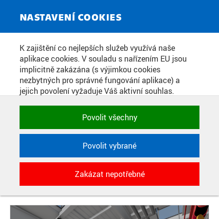
ZPRAVODAJSKÝ SERVIS
Toggle
NASTAVENÍ COOKIES
navigat
PŘIPRAVOVANÁ LABORATOŘ
K zajištění co nejlepších služeb využívá naše
aplikace cookies. V souladu s nařízením EU jsou
AUTOMATIZACE NA FAKULTĚ
implicitně zakázána (s výjimkou cookies
STAVEBNÍ ČVUT BUDE SLOUŽIT K
nezbytných pro správné fungování aplikace) a
jejich povolení vyžaduje Váš aktivní souhlas.
ROZVOJI APLIKACÍ ROBOTICKÝCH
Jedním klikem můžete všechny povolit nebo
TECHNOLOGIÍ A SOFTWAROVÝCH
zakázat, případně vybrat a povolit cookies podle
Povolit všechny
kategorie. Svoje rozhodnutí můžete samozřejmě
NÁSTROJŮ PRO VÝUKU I PRO
kdykoli změnit.
STAVEBNICTVÍ
Povolit vybrané
POTŘEBNÉ
Zakázat nepotřebné
Technické cookies využívané aplikacemi
Datum zveřejnění:
26. 11. 2024
ČVUT pro uchování jejich nastavení,
vlastností a identifikátorů relace. Jsou
nezbytné pro správné fungování a jsou