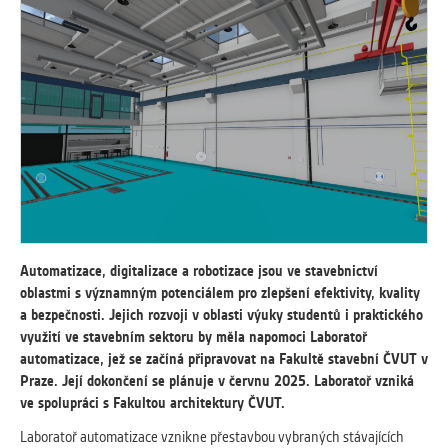
vždy aktivní.
ANALYTICKÉ
Slouží pro získávání anonymizovaných
statistických údajů, které nám pomáhají
vylepšovat naše aplikace. Zpravidla jde o
cookies systémů třetích stran, které k
těmto účelům využíváme.
MARKETINGOVÉ
Využívané za účelem zobrazení
Automatizace, digitalizace a robotizace jsou ve stavebnictví
správných nabídek a cílení obsahu podle
oblastmi s významným potenciálem pro zlepšení efektivity, kvality
Vašich preferencí. Zpravidla jde o
a bezpečnosti. Jejich rozvoji v oblasti výuky studentů i praktického
cookies systémů třetích stran, které nám
využití ve stavebním sektoru by měla napomoci Laboratoř
s analýzou uživatelského chování
automatizace, jež se začíná připravovat na Fakultě stavební ČVUT v
pomáhají.
Praze. Její dokončení se plánuje v červnu 2025. Laboratoř vzniká
ve spolupráci s Fakultou architektury ČVUT.
Laboratoř automatizace vznikne přestavbou vybraných stávajících
OSTATNÍ