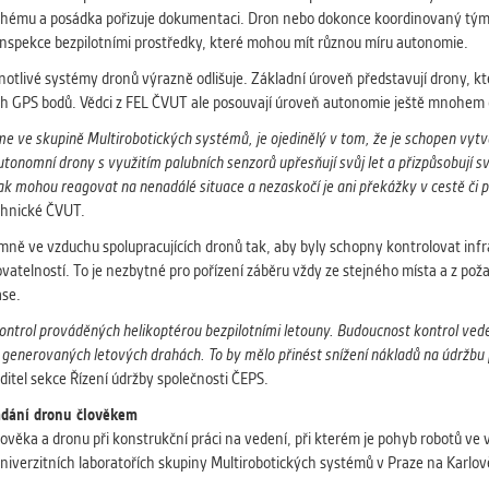
 druhému a posádka pořizuje dokumentaci. Dron nebo dokonce koordinovaný tým
 inspekce bezpilotními prostředky, které mohou mít různou míru autonomie.
notlivé systémy dronů výrazně odlišuje. Základní úroveň představují drony, kt
 GPS bodů. Vědci z FEL ČVUT ale posouvají úroveň autonomie ještě mnohem 
íme ve skupině Multirobotických systémů, je ojedinělý v tom, že je schopen vytv
utonomní drony s využitím palubních senzorů upřesňují svůj let a přizpůsobují 
tak moho
u
reagovat na nenadálé situace a nezaskočí je ani překážky v cestě či
echnické ČVUT.
emně ve vzduchu spolupracujících dronů tak, aby byly schopny kontrolovat inf
akovatelností. To je nezbytné pro pořízení záběru vždy ze stejného místa a z po
ase.
ontrol prováděných helikoptérou bezpilotními letouny. Budoucnost kontrol vede
 generovaných letových drahách. To by mělo přinést snížení nákladů na údržbu 
ditel sekce Řízení údržby společnosti ČEPS.
ádání dronu člověkem
věka a dronu při konstrukční práci na vedení, při kterém je pohyb robotů ve
iverzitních laboratořích skupiny Multirobotických systémů v Praze na Karlově