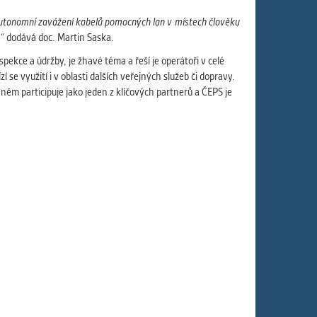
 autonomní zavážení kabelů pomocných lan v
místech člověku
“
dodává doc. Martin Saska.
ekce a údržby, je žhavé téma a řeší je operátoři v celé
se využití i v oblasti dalších veřejných služeb či dopravy.
 něm participuje jako jeden z klíčových partnerů a ČEPS je