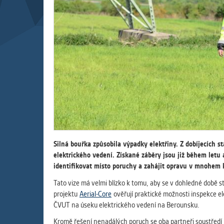
Slouží pro
pomáhají vy
stran, kter
MARKETIN
Využívané 
Vašich prefe
analýzou už
OSTATNÍ
Cookies, kt
Silná bouřka způsobila výpadky elektřiny. Z dobíjecích 
zůstala prá
elektrického vedení. Získané záběry jsou již během let
uvedených v
identifikovat místo poruchy a zahájit opravu v mnohem k
Tato vize má velmi blízko k tomu, aby se v dohledné době s
projektu
Aerial-Core
ověřují praktické možnosti inspekce el
ČVUT na úseku elektrického vedení na Berounsku.
Kromě řešení nenadálých poruch se oba partneři soustředí n