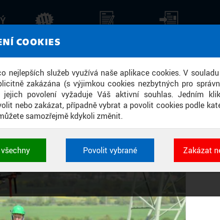
KÝ
NOSTI: ROJE DRONŮ S UMĚLOU INTEL
AKTUALITY
STALO SE
TISKOVÉ ZPRÁVY
ZPR
ENÍ COOKIES
TRICKÉHO VEDENÍ
 co nejlepších služeb využívá naše aplikace cookies. V souladu
licitně zakázána (s výjimkou cookies nezbytných pro správ
a jejich povolení vyžaduje Váš aktivní souhlas. Jedním kl
olit nebo zakázat, případně vybrat a povolit cookies podle kate
můžete samozřejmě kdykoli změnit.
t všechny
Povolit vybrané
Zakázat n
 cookies využívané aplikacemi ČVUT pro uchování jeji
vlastností a identifikátorů relace. Jsou nezbytné pro správ
jsou vždy aktivní.
É