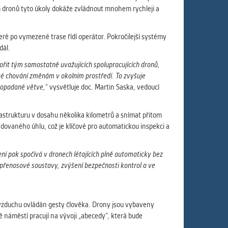
 dronů tyto úkoly dokáže zvládnout mnohem rychleji a
eré po vymezené trase řídí operátor. Pokročilejší systémy
dál.
ořit tým samostatně uvažujících spolupracujících dronů,
své chování změnám v okolním prostředí. To zvyšuje
 popadané větve,“
vysvětluje doc. Martin Saska, vedoucí
rastrukturu v dosahu několika kilometrů a snímat přitom
žadovaného úhlu, což je klíčové pro automatickou inspekci a
ní pak spočívá v dronech létajících plně automaticky bez
přenosové soustavy, zvýšení bezpečnosti kontrol a ve
 vzduchu ovládán gesty člověka. Drony jsou vybaveny
 náměstí pracují na vývoji „abecedy“, která bude