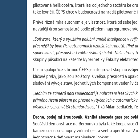
pilotovaná helikoptéra, která letí od jednoho stožáru ke
také levněji. ČEPS chce v budoucnosti nahradit pilotované
Právě různá míra autonomie je vlastnost, která od sebe jed
navádějí dron samostatně podle předem naprogramovaných
„Software, který s využitím palubní umělé inteligence vyvíj
přesnější by bylo říci autonomních vzdušných robotů. Plně a
spolehlivost, přesnost a kvalitu získaných dat. Naše drony 
skupiny působící na katedře kybernetiky Fakulty elektrot
Cílem spolupráce s firmou ČEPS je integrovat skupinu vzáj
klíčové prvky, jako jsou izolátory, s velkou přesností a op
sledování vývoje stavu jednotlivých komponent vedení v č
„Jedním ze záměrů naší společnosti je nahrazení leteckých k
přímého řízení pilotem po přesně vytyčených a automaticky
výsledku i jejich větší standardizaci,“
říká Milan Sedláček, ře
Drone, podej mi šroubovák. Vzniká abeceda gest pro ovl
Součástí demonstrace na Berounsku byla také kooperace člo
kamerou a jsou schopny vnímat gesta svého operátora. V un
jednoznačně definovat manipulační pokyny.