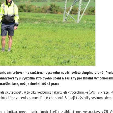
 získávání anonymizovaných statistických údajů, které n
lepšovat naše aplikace. Zpravidla jde o cookies systémů třetí
é k těmto účelům využíváme.
GOVÉ
za účelem zobrazení správných nabídek a cílení obsahu pod
rencí. Zpravidla jde o cookies systémů třetích stran, které nám
ivatelského chování pomáhají.
eré aplikace nedokáže zařadit. Naším cílem je, aby tato kategor
stanic umístěných na stožárech vysokého napětí vylétá skupina dronů. Prol
zdná a všechny cookies byly přiřazeny do některé z kategor
u analyzovány s využitím strojového učení a zaslány pro finální vyhodnoce
ýše.
ratším čase, než je dnešní běžná praxe.
tala skutečností. A to díky vědcům z Fakulty elektrotechnické ČVUT v Praze, k
ektrického vedení s pomocí létajících robotů. Stávající výsledky výzkumu de
a robotizaci preventivních kontrol celé rozsáhlé přenosové soustavy v ČR. V 