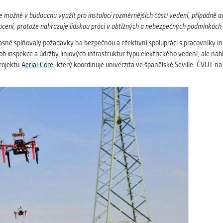
e možné v budoucnu využít pro instalaci rozměrnějších částí vedení, případně
 ocení, protože nahrazuje lidskou práci v obtížných a nebezpečných podmínkách,
asně splňovaly požadavky na bezpečnou a efektivní spolupráci s pracovníky insp
 inspekce a údržby liniových infrastruktur typu elektrického vedení, ale nabízí 
projektu
Aerial-Core
, který koordinuje univerzita ve španělské Seville. ČVUT na