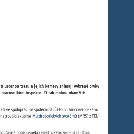
ám
ch
le
 s
ie
etí určenou trasu a jejich kamery snímají vybrané prvky
ií
ní pracovníkům inspekce. Ti tak mohou okamžitě
teří ve spolupráci se společností ČEPS v rámci evropského
monstrovala skupina
Multirobotických systémů
(MRS) z FEL
současné době inspekci elektrického vedení zajišťuje