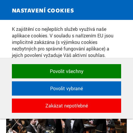
ZPRAVODAJSKÝ SERVIS
Toggle
NASTAVENÍ COOKIES
navigat
PRVNÍ MEDAILE CIIRC BYLA
K zajištění co nejlepších služeb využívá naše
aplikace cookies. V souladu s nařízením EU jsou
PŘEDÁNA NA NOVOROČNÍM
implicitně zakázána (s výjimkou cookies
KONCERTĚ ČVUT PROF. PETRU
nezbytných pro správné fungování aplikace) a
jejich povolení vyžaduje Váš aktivní souhlas.
KONVALINKOVI
Jedním klikem můžete všechny povolit nebo
zakázat, případně vybrat a povolit cookies podle
Povolit všechny
kategorie. Svoje rozhodnutí můžete samozřejmě
Datum zveřejnění:
23. 1. 2018
kdykoli změnit.
Povolit vybrané
POTŘEBNÉ
Zakázat nepotřebné
Technické cookies využívané aplikacemi
ČVUT pro uchování jejich nastavení,
vlastností a identifikátorů relace. Jsou
nezbytné pro správné fungování a jsou