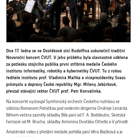
vždy aktivní.
ANALYTICKÉ
Slouží pro získávání anonymizovaných
statistických údajů, které nám pomáhají
vylepšovat naše aplikace. Zpravidla jde o
cookies systémů třetích stran, které k
Dne 17. ledna se ve Dvořákově síni Rudolfina uskutečnil tradiční
těmto účelům využíváme.
Novoroční koncert ČVUT. V jeho průběhu byla slavnostně udělena
za potlesku stojícího publika první stříbrná medaile Českého
institutu informatiky, robotiky a kybernetiky ČVUT. Tu z rukou
MARKETINGOVÉ
ředitele institutu prof. Vladimíra Maříka a viceprezidentky Svazu
Využívané za účelem zobrazení
průmyslu a dopravy České republiky Mgr. Mileny Jabůrkové,
správných nabídek a cílení obsahu podle
převzal stávající rektor ČVUT prof. Petr Konvalinka.
Vašich preferencí. Zpravidla jde o
cookies systémů třetích stran, které nám
Na koncertě vystoupil Symfonický orchestr Českého rozhlasu se
s analýzou uživatelského chování
sólistou Romanem Patočkou pod vedením dirigenta Ondreje Lenárda.
pomáhají.
Během večera zazněly skladby Bílá paní od F. A. Boildieuho, Skotská
fantazie od M. Brucha, skladby Antonína Dvořáka Othello a V přírodě.
Amatérské video z předání medaile pořídila paní Věra Blažková a je
OSTATNÍ