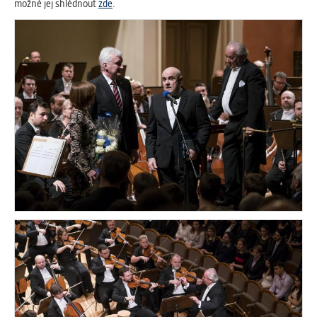
možné jej shlédnout
zde
.
Cookies, které aplikace nedokáže zařadit.
Naším cílem je, aby tato kategorie
zůstala prázdná a všechny cookies byly
přiřazeny do některé z kategorií
uvedených výše.