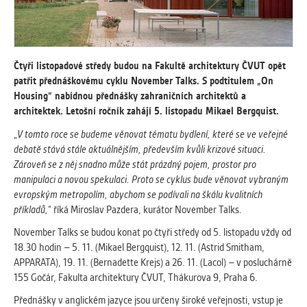
vždy aktivní.
ANALYTICKÉ
Slouží pro získávání anonymizovaných
Čtyři listopadové středy budou na Fakultě architektury ČVUT opět
statistických údajů, které nám pomáhají
patřit přednáškovému cyklu November Talks. S podtitulem „On
vylepšovat naše aplikace. Zpravidla jde o
Housing“ nabídnou přednášky zahraničních architektů a
cookies systémů třetích stran, které k
architektek. Letošní ročník zahájí 5. listopadu Mikael Bergquist.
těmto účelům využíváme.
„
V tomto roce se budeme věnovat tématu bydlení, které se ve veřejné
debatě stává stále aktuálnějším, především kvůli krizové situaci.
Zároveň se z něj snadno může stát prázdný pojem, prostor pro
MARKETINGOVÉ
manipulaci a novou spekulaci. Proto se cyklus bude věnovat vybraným
Využívané za účelem zobrazení
evropským metropolím, abychom se podívali na škálu kvalitních
správných nabídek a cílení obsahu podle
příkladů,
“ říká Miroslav Pazdera, kurátor November Talks.
Vašich preferencí. Zpravidla jde o
cookies systémů třetích stran, které nám
November Talks se budou konat po čtyři středy od 5. listopadu vždy od
s analýzou uživatelského chování
18.30 hodin – 5. 11. (Mikael Bergquist), 12. 11. (Astrid Smitham,
pomáhají.
APPARATA), 19. 11. (Bernadette Krejs) a 26. 11. (Lacol) – v posluchárně
155 Gočár, Fakulta architektury ČVUT, Thákurova 9, Praha 6.
Přednášky v anglickém jazyce jsou určeny široké veřejnosti, vstup je
OSTATNÍ