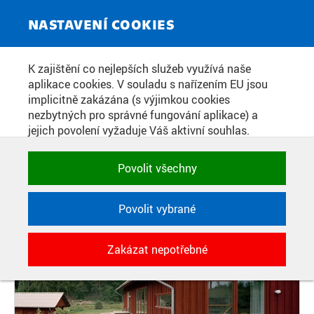
ZPRAVODAJSKÝ SERVIS
Toggle
NASTAVENÍ COOKIES
navigat
PŘEDNÁŠKY CYKLU NOVEMBER
K zajištění co nejlepších služeb využívá naše
aplikace cookies. V souladu s nařízením EU jsou
TALKS SE ZAMĚŘÍ NA BYDLENÍ
implicitně zakázána (s výjimkou cookies
nezbytných pro správné fungování aplikace) a
jejich povolení vyžaduje Váš aktivní souhlas.
Datum zveřejnění:
29. 10. 2025
Jedním klikem můžete všechny povolit nebo
zakázat, případně vybrat a povolit cookies podle
Povolit všechny
kategorie. Svoje rozhodnutí můžete samozřejmě
kdykoli změnit.
Povolit vybrané
POTŘEBNÉ
Zakázat nepotřebné
Technické cookies využívané aplikacemi
ČVUT pro uchování jejich nastavení,
vlastností a identifikátorů relace. Jsou
nezbytné pro správné fungování a jsou